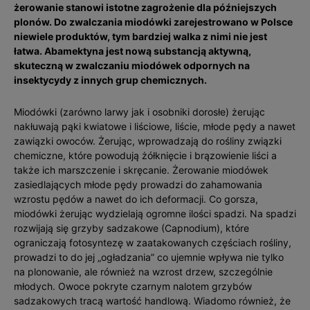
żerowanie stanowi istotne zagrożenie dla późniejszych
plonów. Do zwalczania miodówki zarejestrowano w Polsce
niewiele produktów, tym bardziej walka z nimi nie jest
łatwa. Abamektyna jest nową substancją aktywną,
skuteczną w zwalczaniu miodówek odpornych na
insektycydy z innych grup chemicznych.
Miodówki (zarówno larwy jak i osobniki dorosłe) żerując
nakłuwają pąki kwiatowe i liściowe, liście, młode pędy a nawet
zawiązki owoców. Żerując, wprowadzają do rośliny związki
chemiczne, które powodują żółknięcie i brązowienie liści a
także ich marszczenie i skręcanie. Żerowanie miodówek
zasiedlających młode pędy prowadzi do zahamowania
wzrostu pędów a nawet do ich deformacji. Co gorsza,
miodówki żerując wydzielają ogromne ilości spadzi. Na spadzi
rozwijają się grzyby sadzakowe (Capnodium), które
ograniczają fotosyntezę w zaatakowanych częściach rośliny,
prowadzi to do jej „ogładzania” co ujemnie wpływa nie tylko
na plonowanie, ale również na wzrost drzew, szczególnie
młodych. Owoce pokryte czarnym nalotem grzybów
sadzakowych tracą wartość handlową. Wiadomo również, że