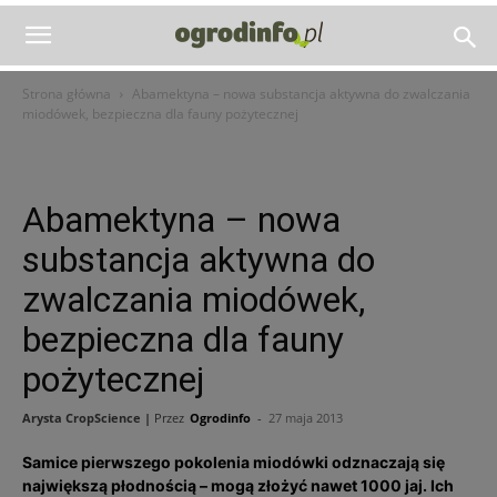
Strona główna
Abamektyna – nowa substancja aktywna do zwalczania
miodówek, bezpieczna dla fauny pożytecznej
Abamektyna – nowa
substancja aktywna do
zwalczania miodówek,
bezpieczna dla fauny
pożytecznej
Arysta CropScience |
Przez
Ogrodinfo
-
27 maja 2013
Samice pierwszego pokolenia miodówki odznaczają się
największą płodnością – mogą złożyć nawet 1000 jaj. Ich