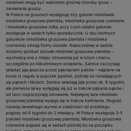
miodówki mogą być wektorem groźnej choroby grusz –
zamierania gruszy.
W Polsce na gruszach występują trzy gatunki miodówek:
miodówka gruszowa plamista, miodówka gruszowa czerwona
i miodówka gruszowa żółta, przy czym ostatni gatunek
występuje w sadach tylko sporadycznie. U obu istotnych
gatunków (miodówka gruszowa plamista i miodówka
czerwona) zimują formy dorosłe. Najwcześniej w sadzie
możemy spotkać dorosłe miodówki gruszowe plamiste –
wychodzą one z miejsc zimowania już w lutym i marcu,
szczególnie po kilkudniowym ociepleniu. Samice zaczynają
składać jaja jeszcze przed pęknięciem paków – najpierw na
korze (z reguły w poprzek pędów), później na rozwijających
się pąkach i liściach. Samice składają jaja przez ok. 6 tygodni,
ale pierwsze larwy wylęgają się już w trakcie pękania pąków i
od razu rozpoczynają żerowanie. Najwięcej larw miodówki
gruszowej plamistej wylęga się w trakcie kwitnienia. Długość
rozwoju larwalnego wynosi w zależności od przebiegu
pogody od 6 tygodni do 2 miesięcy. W Polsce występuje 3-5
pokoleń miodówki gruszowej plamistej. Miodówka gruszowa
czerwona pojawia się w sadach później bo na początku