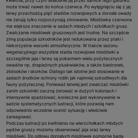
kwietnia, przy czym składanie jaj przez samice tego gatunku
może trwać nawet do końca czerwca. Po wylęgnięciu się z jaj
larwy przechodzą pięć stadiów rozwojowych a dorosłe owady
nie żerują tylko rozpoczynają zimowanie. Miodówka czerwona
ma większe znaczenie w sadach młodych i szkółkach grusz.
Zwalczanie miodówek gruszowych jest trudne. Na szczęście
zimą populacja szkodników jest redukowana przez ptaki i
niekorzystne warunki atmosferyczne. W trakcie sezonu
wegetacyjnego wszystkie stadia rozwojowe miodówki a
szczególnie jaja i larwy są pokarmem wielu pożytecznych
owadów np. drapieżnych pluskwiaków, a także biedronek,
złotooków i skorków. Dlatego tak istotne jest stosowanie w
sadach środków ochrony roślin jak najmniej szkodliwych dla
fauny pożytecznej. Ponieważ łatwiej jest zwalczać miodówki
zanim szkodniki zaczną żerować w dużych koloniach i
intensywnie spadziować, konieczne jest wykonywanie w
sadzie systematycznych lustracji, które pozwolą nam
odpowiednio wcześnie ocenić sytuację i właściwie
zareagować.
Podczas lustracji po kwitnieniu na wierzchołkach młodych
pędów gruszy możemy obserwować jaja oraz larwy
miodówki. Do odłowu dorosłych miodówek pomocne będą