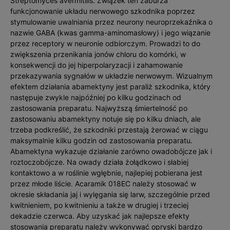
Streptomyces avermitilis. Związek ten zaburza
funkcjonowanie układu nerwowego szkodnika poprzez
stymulowanie uwalniania przez neurony neuroprzekaźnika o
nazwie GABA (kwas gamma-aminomasłowy) i jego wiązanie
przez receptory w neuronie odbiorczym. Prowadzi to do
zwiększenia przenikania jonów chloru do komórki, w
konsekwencji do jej hiperpolaryzacji i zahamowanie
przekazywania sygnałów w układzie nerwowym. Wizualnym
efektem działania abamektyny jest paraliż szkodnika, który
następuje zwykle najpóźniej po kilku godzinach od
zastosowania preparatu. Najwyższą śmiertelność po
zastosowaniu abamektyny notuje się po kilku dniach, ale
trzeba podkreślić, że szkodniki przestają żerować w ciągu
maksymalnie kilku godzin od zastosowania preparatu.
Abamektyna wykazuje działanie zarówno owadobójcze jak i
roztoczobójcze. Na owady działa żołądkowo i słabiej
kontaktowo a w roślinie wgłębnie, najlepiej pobierana jest
przez młode liście. Acaramik 018EC należy stosować w
okresie składania jaj i wylęgania się larw, szczególnie przed
kwitnieniem, po kwitnieniu a także w drugiej i trzeciej
dekadzie czerwca. Aby uzyskać jak najlepsze efekty
stosowania preparatu należy wykonywać opryski bardzo