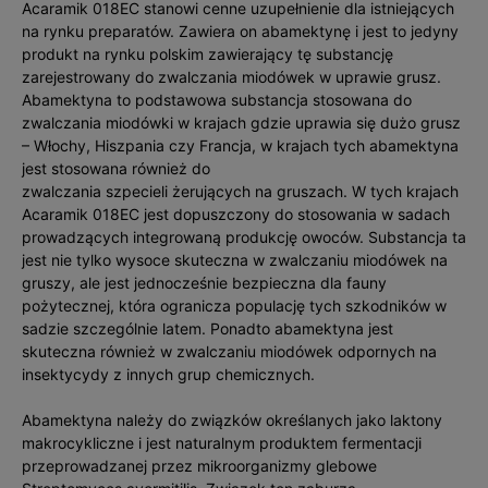
Acaramik 018EC stanowi cenne uzupełnienie dla istniejących
na rynku preparatów. Zawiera on abamektynę i jest to jedyny
produkt na rynku polskim zawierający tę substancję
zarejestrowany do zwalczania miodówek w uprawie grusz.
Abamektyna to podstawowa substancja stosowana do
zwalczania miodówki w krajach gdzie uprawia się dużo grusz
– Włochy, Hiszpania czy Francja, w krajach tych abamektyna
jest stosowana również do
zwalczania szpecieli żerujących na gruszach. W tych krajach
Acaramik 018EC jest dopuszczony do stosowania w sadach
prowadzących integrowaną produkcję owoców. Substancja ta
jest nie tylko wysoce skuteczna w zwalczaniu miodówek na
gruszy, ale jest jednocześnie bezpieczna dla fauny
pożytecznej, która ogranicza populację tych szkodników w
sadzie szczególnie latem. Ponadto abamektyna jest
skuteczna również w zwalczaniu miodówek odpornych na
insektycydy z innych grup chemicznych.
Abamektyna należy do związków określanych jako laktony
makrocykliczne i jest naturalnym produktem fermentacji
przeprowadzanej przez mikroorganizmy glebowe