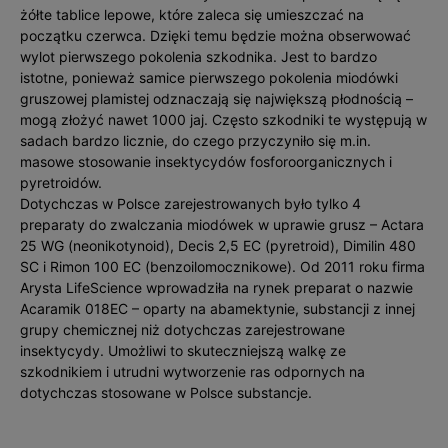
żółte tablice lepowe, które zaleca się umieszczać na
początku czerwca. Dzięki temu będzie można obserwować
wylot pierwszego pokolenia szkodnika. Jest to bardzo
istotne, ponieważ samice pierwszego pokolenia miodówki
gruszowej plamistej odznaczają się największą płodnością –
mogą złożyć nawet 1000 jaj. Często szkodniki te występują w
sadach bardzo licznie, do czego przyczyniło się m.in.
masowe stosowanie insektycydów fosforoorganicznych i
pyretroidów.
Dotychczas w Polsce zarejestrowanych było tylko 4
preparaty do zwalczania miodówek w uprawie grusz – Actara
25 WG (neonikotynoid), Decis 2,5 EC (pyretroid), Dimilin 480
SC i Rimon 100 EC (benzoilomocznikowe). Od 2011 roku firma
Arysta LifeScience wprowadziła na rynek preparat o nazwie
Acaramik 018EC – oparty na abamektynie, substancji z innej
grupy chemicznej niż dotychczas zarejestrowane
insektycydy. Umożliwi to skuteczniejszą walkę ze
szkodnikiem i utrudni wytworzenie ras odpornych na
dotychczas stosowane w Polsce substancje.