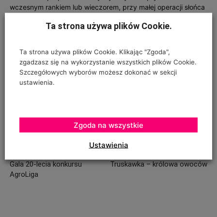
wczesnym rankiem lub wieczorem, przy małej operacji słońca
gdyż substancja aktywna wrażliwa jest na działanie promieni
Ta strona używa plików Cookie.
UV. Preparat wnika do rośliny w ciągu 6-8 godzin, dzięki temu
nie pozostaje na roślinach i nie zagraża faunie pożytecznej.
Opryskując należ zadbać o dokładne pokrycie roślin cieczą,
Ta strona używa plików Cookie. Klikając "Zgoda",
warto też do cieczy roboczej dodać adiuwant np. Superam
zgadzasz się na wykorzystanie wszystkich plików Cookie.
10 AL, szczególnie gdy pędy i liście są już pokryte spadzią.
Szczegółowych wyborów możesz dokonać w sekcji
ustawienia.
Zgoda na wszystkie
Ustawienia
Poprzedni artykuł
Następny artykuł
Gala 20-lecia konkursu
Truskawka – królowa owoców
AgroLiga