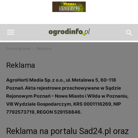
Strona główna
Reklama
Reklama
AgroHorti Media Sp. z o.o., ul. Metalowa 5, 60-118
Poznań. Akta rejestrowe przechowywane w Sądzie
Rejonowym Poznań – Nowe Miasto i Wilda w Poznaniu,
VIII Wydziale Gospodarczym, KRS 0001116269, NIP
7792573719, REGON 529158846.
Reklama na portalu Sad24.pl oraz