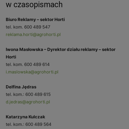
w czasopismach
Biuro Reklamy – sektor Horti
tel. kom.
600 489 547
reklama.horti@agrohorti.pl
Iwona Masłowska – Dyrektor działu reklamy – sektor
Horti
tel. kom.
600 489 614
i.maslowska@agrohorti.pl
Delfina Jędras
tel. kom.:
600 489 615
d.jedras@agrohorti.pl
Katarzyna Kulczak
tel. kom.:
600 489 564