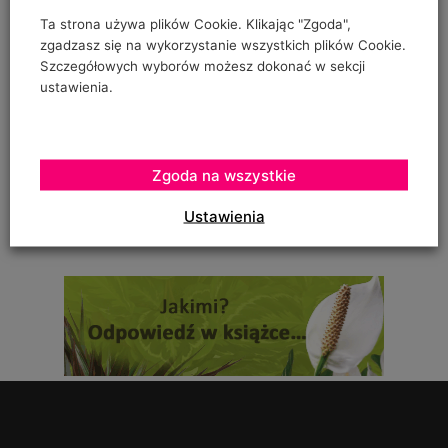
"prowadzenia" pomidorów w szklarence oraz
Ta strona używa plików Cookie. Klikając "Zgoda",
zgadzasz się na wykorzystanie wszystkich plików Cookie.
Szczegółowych wyborów możesz dokonać w sekcji
Urszula Hahajska
ustawienia.
on
Żywność wegańska trafia już do ponad 1/3 Polaków
To zależy czy podczas uprawy robaczki które ją zjadały,
Zgoda na wszystkie
zostały otrute, czy skrzętnie zebrane i
Ustawienia