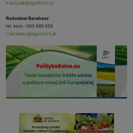
k.kulczak@agrohorti.pl
Radosław Barabasz
tel. kom.:
600 489 558
r.barabasz@agrohorti.pl