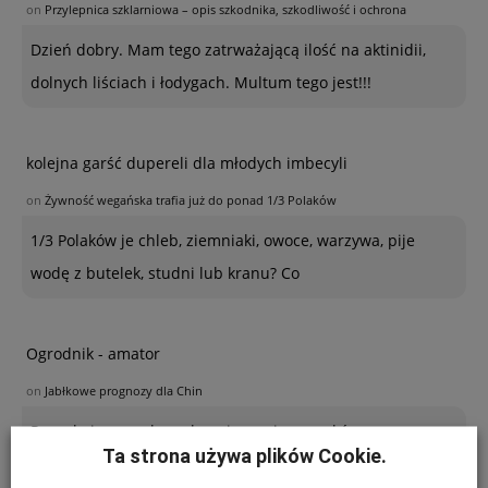
on
Przylepnica szklarniowa – opis szkodnika, szkodliwość i ochrona
Dzień dobry. Mam tego zatrważającą ilość na aktinidii,
dolnych liściach i łodygach. Multum tego jest!!!
kolejna garść dupereli dla młodych imbecyli
on
Żywność wegańska trafia już do ponad 1/3 Polaków
1/3 Polaków je chleb, ziemniaki, owoce, warzywa, pije
wodę z butelek, studni lub kranu? Co
Ogrodnik - amator
on
Jabłkowe prognozy dla Chin
Poszukuję sposobu zabezpieczenia sznurków
Ta strona używa plików Cookie.
polipropylenowych używanych w ubiegłym roku do