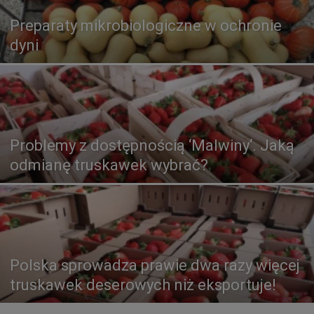
Preparaty mikrobiologiczne w ochronie
dyni
Problemy z dostępnością ‘Malwiny‘. Jaką
odmianę truskawek wybrać?
Polska sprowadza prawie dwa razy więcej
truskawek deserowych niż eksportuje!