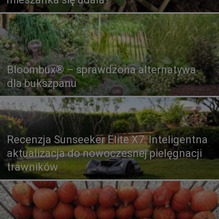
Bloombux® – sprawdzona alternatywa
dla bukszpanu
Recenzja Sunseeker Elite X7: Inteligentna
aktualizacja do nowoczesnej pielęgnacji
trawników