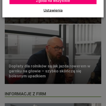
Zgoda na wszystkie
Ustawienia
Krajowe, młode ziemniaki już na Broniszach.
Sprawdź aktualne ceny ziemniaków 24.04.2024
Dopłaty dla rolników są jak jazda rowerem w
garnku na głowie – szybko skończą się
bolesnym upadkiem
INFORMACJE Z FIRM