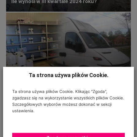
Ile wynosi w III kwartale 2024 roku?
Złodzieje okradli sklep ogrodniczy. Zabrali też
Ta strona używa plików Cookie.
dostawczaka
Ta strona używa plików Cookie. Klikając "Zgoda",
zgadzasz się na wykorzystanie wszystkich plików Cookie.
Szczegółowych wyborów możesz dokonać w sekcji
ustawienia.