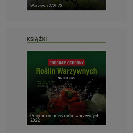
Warzywa 2/2023
Szkółkarst
KSIĄŻKI
Program ochrony roślin warzywnych
Program Och
2022
Sadowniczy