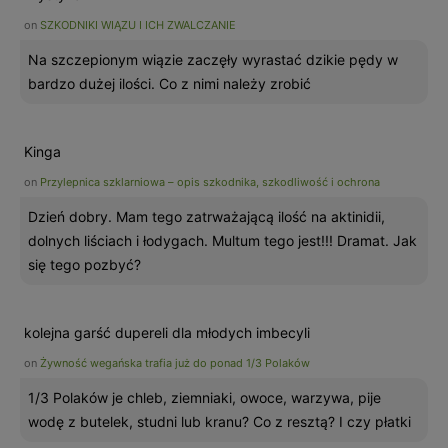
on
SZKODNIKI WIĄZU I ICH ZWALCZANIE
Na szczepionym wiązie zaczęły wyrastać dzikie pędy w
bardzo dużej ilości. Co z nimi należy zrobić
Kinga
on
Przylepnica szklarniowa – opis szkodnika, szkodliwość i ochrona
Dzień dobry. Mam tego zatrważającą ilość na aktinidii,
dolnych liściach i łodygach. Multum tego jest!!! Dramat. Jak
się tego pozbyć?
kolejna garść dupereli dla młodych imbecyli
on
Żywność wegańska trafia już do ponad 1/3 Polaków
1/3 Polaków je chleb, ziemniaki, owoce, warzywa, pije
wodę z butelek, studni lub kranu? Co z resztą? I czy płatki