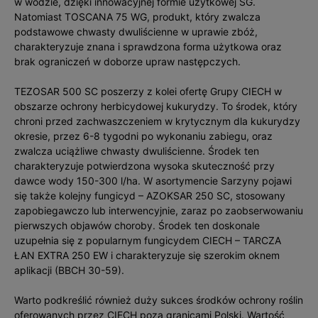
w wodzie, dzięki innowacyjnej formie użytkowej SG.
Natomiast TOSCANA 75 WG, produkt, który zwalcza
podstawowe chwasty dwuliścienne w uprawie zbóż,
charakteryzuje znana i sprawdzona forma użytkowa oraz
brak ograniczeń w doborze upraw następczych.
TEZOSAR 500 SC poszerzy z kolei ofertę Grupy CIECH w
obszarze ochrony herbicydowej kukurydzy. To środek, który
chroni przed zachwaszczeniem w krytycznym dla kukurydzy
okresie, przez 6-8 tygodni po wykonaniu zabiegu, oraz
zwalcza uciążliwe chwasty dwuliścienne. Środek ten
charakteryzuje potwierdzona wysoka skuteczność przy
dawce wody 150-300 l/ha. W asortymencie Sarzyny pojawi
się także kolejny fungicyd – AZOKSAR 250 SC, stosowany
zapobiegawczo lub interwencyjnie, zaraz po zaobserwowaniu
pierwszych objawów choroby. Środek ten doskonale
uzupełnia się z popularnym fungicydem CIECH – TARCZA
ŁAN EXTRA 250 EW i charakteryzuje się szerokim oknem
aplikacji (BBCH 30-59).
Warto podkreślić również duży sukces środków ochrony roślin
oferowanych przez CIECH poza granicami Polski. Wartość