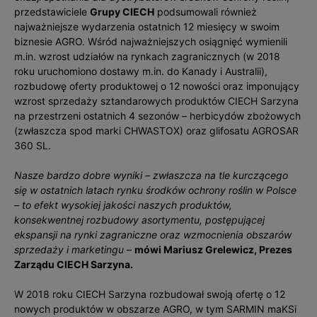
przedstawiciele
Grupy CIECH
podsumowali również
najważniejsze wydarzenia ostatnich 12 miesięcy w swoim
biznesie AGRO. Wśród najważniejszych osiągnięć wymienili
m.in. wzrost udziałów na rynkach zagranicznych (w 2018
roku uruchomiono dostawy m.in. do Kanady i Australii),
rozbudowę oferty produktowej o 12 nowości oraz imponujący
wzrost sprzedaży sztandarowych produktów CIECH Sarzyna
na przestrzeni ostatnich 4 sezonów – herbicydów zbożowych
(zwłaszcza spod marki CHWASTOX) oraz glifosatu AGROSAR
360 SL.
Nasze bardzo dobre wyniki – zwłaszcza na tle kurczącego
się w ostatnich latach rynku środków ochrony roślin w Polsce
– to efekt wysokiej jakości naszych produktów,
konsekwentnej rozbudowy asortymentu, postępującej
ekspansji na rynki zagraniczne oraz wzmocnienia obszarów
sprzedaży i marketingu
–
mówi Mariusz Grelewicz, Prezes
Zarządu CIECH Sarzyna.
W 2018 roku CIECH Sarzyna rozbudował swoją ofertę o 12
nowych produktów w obszarze AGRO, w tym SARMIN maKSi