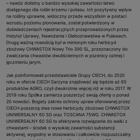
– nawóz dolistny o bardzo wysokiej zawartości łatwo
dostępnego dla roślin krzemu i potasu. Ich pozytywny wpływ
na rośliny uprawne, widoczny przede wszystkim w postaci
wzrostu poziomu plonowania, został potwierdzony w
doświadczeniach rejestracyjnych przeprowadzonych przez
Instytut Uprawy, Nawożenia i Gleboznawstwa w Puławach.
Drugą ważną nowością był w minionym roku herbicyd
zbożowy CHWASTOX Nowy Trio 390 SL, przeznaczony do
zwalczania chwastów dwuliściennych w pszenicy ozimej i
jęczmieniu jarym.
Jak poinformowali przedstawiciele Grupy CIECH, do 2020
roku w ofercie CIECH Sarzyna znajdować się będzie aż 65
produktów AGRO, czyli dwukrotnie więcej niż w roku 2017. W
2019 roku Spółka zamierza poszerzyć swoją ofertę o ponad
20 nowości. Bogaty zakres ochrony upraw oferowanej przez
CIECH poszerzą dwa nowe herbicydy zbożowe CHWASTOX
UNIWERSALNY 60 SG oraz TOSCANA 75WG. CHWASTOX
UNIWERSALNY 60 SG to efektywne rozwiązanie do walki z
chwastami – środek o wysokiej zawartości substancji
aktywnej, wygodny w stosowaniu i całkowicie rozpuszczalny