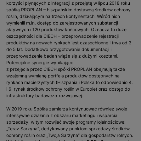
korzyści płynących z integracji z przejętą w lipcu 2018 roku
spółką PROPLAN – hiszpańskim dostawcą środków ochrony
roślin, działającym na trzech kontynentach. Wśród nich
wymienili m.in. dostęp do zarejestrowanych substancji
aktywnych i 120 produktów końcowych. Oznacza to duże
oszczędności dla CIECH – przeprowadzenie rejestracji
produktów na nowych rynkach jest czasochłonne i trwa od 3
do 5 lat. Dodatkowo przygotowanie dokumentacji i
przeprowadzenie badań wiąże się z dużymi kosztami.
Potencjalne synergie wynikające
z przejęcia przez CIECH spółki PROPLAN obejmują także
wzajemną wymianę portfela produktów dostępnych na
rynkach macierzystych (Hiszpania i Polska to odpowiednio 4.
i 6. rynek środków ochrony roślin w Europie) oraz dostęp do
infrastruktury badawczo-rozwojowej.
W 2019 roku Spółka zamierza kontynuować również swoje
intensywne działania z obszaru marketingu i wsparcia
sprzedaży, w tym rozwijać swoje programy lojalnościowe:
„Teraz Sarzyna”, dedykowany punktom sprzedaży środków
ochrony roślin oraz „Twoja Sarzyna” dla gospodarstw rolnych.