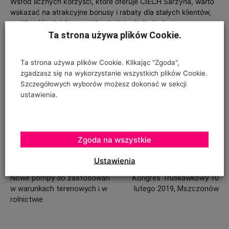
Wśród licznych korzyści, które oferuje CIECH Sarzyna, warto
wskazać na atrakcyjne bonusy i rabaty dla stałych klientów,
możliwość udziału w spotkaniach i szkoleniach, czy
możliwość skorzystania z nowoczesnych narzędzi
Ta strona używa plików Cookie.
usprawniających komunikację.
Ta strona używa plików Cookie. Klikając "Zgoda",
Źródło: Informacje prasowe Ciech Sarzyna
zgadzasz się na wykorzystanie wszystkich plików Cookie.
Szczegółowych wyborów możesz dokonać w sekcji
ustawienia.
Zgoda na wszystkie
Ustawienia
Poprzedni artykuł
Następny artykuł
Nowe pompy do zastosowań
Kongres Truskawkowy 10
w warunkach terenowych i w
lutego 2019, Mszczonów
rolnictwie