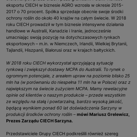
eksportu CIECH w biznesie AGRO wzrosła w okresie 2015-
2017 o 70 procent. Spółka sprzedaje obecnie swoje środki
ochrony roślin do około 40 krajów na całym świecie. W 2018
roku CIECH prowadził w tym biznesie intensywne działania
handlowe w Australii, Kanadzie i Iranie, jednocześnie
umacniając swoją pozycję na dotychczasowych rynkach
eksportowych – m.in. w Niemczech, Irlandii, Wielkiej Brytanii,
Tajlandii, Hiszpanii, Białorusi oraz w krajach bałtyckich.
W 2018 roku CIECH wykorzystał sprzyjającą sytuację
rynkową i zwiększył dostawy MCPA do Australii. To rynek o
ogromnym potencjale, z areałem upraw na poziomie blisko 25
mln ha (w porównaniu do niespełna 11 mln ha w Polsce) oraz z
największym na świecie zużyciem MCPA. Mamy rewelacyjne
opinie od klientów o naszym produkcie – przede wszystkim
ze względu na stałą i powtarzalną, bardzo wysoką jakość,
będącą wynikiem ponad 60 lat doświadczenia Sarzyny w
produkcji środków ochrony roślin
–
mówi Mariusz Grelewicz,
Prezes Zarządu CIECH Sarzyna.
Przedstawiciele Grupy CIECH podkreślili również szereg