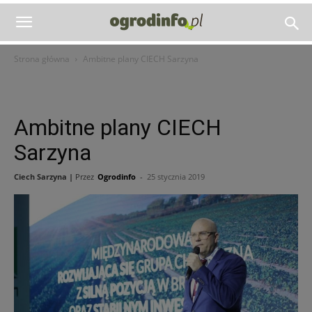
Strona główna
Ambitne plany CIECH Sarzyna
Ambitne plany CIECH
Sarzyna
Ciech Sarzyna |
Przez
Ogrodinfo
-
25 stycznia 2019