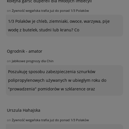
kolejna garść dupereli dla młodych imbecyli
on
Żywność wegańska trafia już do ponad 1/3 Polaków
1/3 Polaków je chleb, ziemniaki, owoce, warzywa, pije
wodę z butelek, studni lub kranu? Co
Ogrodnik - amator
on
Jabłkowe prognozy dla Chin
Poszukuję sposobu zabezpieczenia sznurków
polipropylenowych używanych w ubiegłym roku do
"prowadzenia" pomidorów w szklarence oraz
Urszula Hahajska
on
Żywność wegańska trafia już do ponad 1/3 Polaków