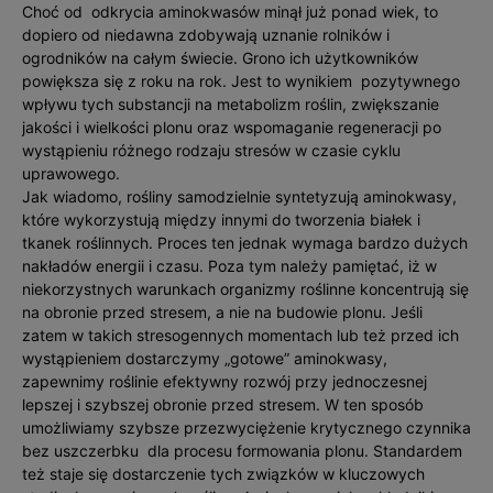
Choć od odkrycia aminokwasów minął już ponad wiek, to
dopiero od niedawna zdobywają uznanie rolników i
ogrodników na całym świecie. Grono ich użytkowników
powiększa się z roku na rok. Jest to wynikiem pozytywnego
wpływu tych substancji na metabolizm roślin, zwiększanie
jakości i wielkości plonu oraz wspomaganie regeneracji po
wystąpieniu różnego rodzaju stresów w czasie cyklu
uprawowego.
Jak wiadomo, rośliny samodzielnie syntetyzują aminokwasy,
które wykorzystują między innymi do tworzenia białek i
tkanek roślinnych. Proces ten jednak wymaga bardzo dużych
nakładów energii i czasu. Poza tym należy pamiętać, iż w
niekorzystnych warunkach organizmy roślinne koncentrują się
na obronie przed stresem, a nie na budowie plonu. Jeśli
zatem w takich stresogennych momentach lub też przed ich
wystąpieniem dostarczymy „gotowe” aminokwasy,
zapewnimy roślinie efektywny rozwój przy jednoczesnej
lepszej i szybszej obronie przed stresem. W ten sposób
umożliwiamy szybsze przezwyciężenie krytycznego czynnika
bez uszczerbku dla procesu formowania plonu. Standardem
też staje się dostarczenie tych związków w kluczowych