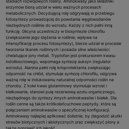
stadiach rozwojowych rośliny. Aminokwasy jako składniki
enzymów biorą udział w wielu ważnych procesach
metabolicznych. Decydującą rolę odgrywają w przebiegu
fotosyntezy prowadzącej do powstania węglowodanów
niezbędnych roślinie do wzrostu. Każdy z nich pełni inną
funkcję. Glicyna uczestniczy w biosyntezie chlorofilu
(zwiększenie jego stężenia w roślinie, wpływa na
intensyfikację procesu fotosyntezy), bierze udział w procesie
tworzenia tkanek roślinnych i posiada silne właściwości
chelatujące jony metali. Tryptofan jest prekursorem kwasu
indolilooctowego, wspomaga syntezę auksyn (regulator
wzrostu). Alanina pełni rolę krioprotektanta zwiększając
odporność na chłód, stymuluje syntezę chlorofilu, odgrywa
ważną rolę w indukowaniu naturalnej odporności roślin na
choroby. Z kolei kwas glutaminowy stymuluje wzrost i
kiełkowanie, stanowi pulę rezerwową azotu organicznego,
niezbędnego do syntezy innych aminokwasów i białek. Dla
roślin cenne są także krótkołańcuchowe peptydy, które są
połączeniem aminokwasów o specyficznej konfiguracji.
Aminokwasy najlepiej aplikować dolistnie, by złagodzić skutki
stresów biotycznych i abiotycznych oraz zwiększyć plony a
także poprawić ich jakość.