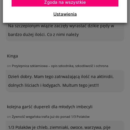
Zgoda na wszystkie
Krystyna
Ustawienia
on
SZKODNIKI WIĄZU I ICH ZWALCZANIE
Na szczepionym wiązie zaczęły wyrastać dzikie pędy w
bardzo dużej ilości. Co z nimi należy
Kinga
on
Przylepnica szklarniowa – opis szkodnika, szkodliwość i ochrona
Dzień dobry. Mam tego zatrważającą ilość na aktinidii,
dolnych liściach i łodygach. Multum tego jest!!!
kolejna garść dupereli dla młodych imbecyli
on
Żywność wegańska trafia już do ponad 1/3 Polaków
1/3 Polaków je chleb, ziemniaki, owoce, warzywa, pije