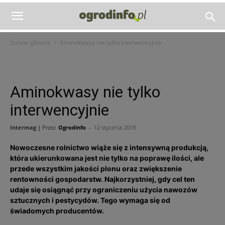
Strona główna
Aminokwasy nie tylko interwencyjnie
Aminokwasy nie tylko
interwencyjnie
Intermag |
Przez
Ogrodinfo
-
12 stycznia 2018
Nowoczesne rolnictwo wiąże się z intensywną produkcją,
która ukierunkowana jest nie tylko na poprawę ilości, ale
przede wszystkim jakości plonu oraz zwiększenie
rentowności gospodarstw. Najkorzystniej, gdy cel ten
udaje się osiągnąć przy ograniczeniu użycia nawozów
sztucznych i pestycydów. Tego wymaga się od
świadomych producentów.