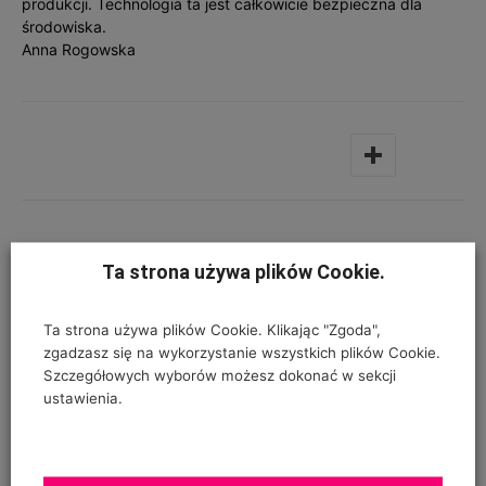
produkcji. Technologia ta jest całkowicie bezpieczna dla
środowiska.
Anna Rogowska
Poprzedni artykuł
Następny artykuł
Ta strona używa plików Cookie.
Teraz jeszcze szybciej i
Syngenta na targach TSW
łatwiej: royalbrinkman.pl na
2018
Ta strona używa plików Cookie. Klikając "Zgoda",
smartfonach!
zgadzasz się na wykorzystanie wszystkich plików Cookie.
Szczegółowych wyborów możesz dokonać w sekcji
ustawienia.
OSTATNIE KOMENTARZE