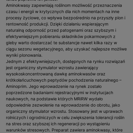
Aminokwasy zapewniają roślinom możliwość przeznaczenia
czasu i energii w krytycznych dla nich momentach na inne
procesy życiowe, co wpływa bezpośrednio na przyszły plon i
rentowność produkcji. Dzięki działaniu wspierającym
naturalną odporność przed patogenami oraz szybszym i
efektywniejszym pobieraniu składników pokarmowych z
gleby warto dostarczać te substancje nawet kilka razy w
ciągu sezonu wegetacyjnego, aby uzyskać najlepsze możliwe
wyniki plonowania.
Jednym z efektywniejszych, dostępnych na rynku rozwiązań
jest organiczny stymulator wzrostu zawierający
wysokoskoncentrowaną dawkę aminokwasów oraz
krótkołańcuchowych peptydów pochodzenia naturalnego –
Aminoprim. Jego wprowadzenie na rynek zostało
poprzedzone badaniami rejestracyjnymi w instytucjach
naukowych, na podstawie których MRiRW wydało
odpowiednie zezwolenie na wprowadzenie do obrotu, jako
organiczny stymulator wzrostu. Stosowany jest w uprawach
rolniczych i ogrodniczych w celu zwiększenia tolerancji roślin
na stres oraz szybszej ich regeneracji po wystąpieniu
warunków stresowych. Preparat zawiera aminokwasy, które