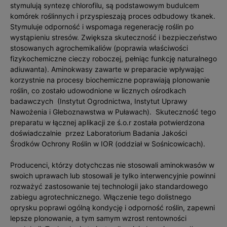
stymulują syntezę chlorofilu, są podstawowym budulcem
komórek roślinnych i przyspieszają proces odbudowy tkanek.
Stymuluje odporność i wspomaga regenerację roślin po
wystąpieniu stresów. Zwiększa skuteczność i bezpieczeństwo
stosowanych agrochemikaliów (poprawia właściwości
fizykochemiczne cieczy roboczej, pełniąc funkcję naturalnego
adiuwanta). Aminokwasy zawarte w preparacie wpływając
korzystnie na procesy biochemiczne poprawiają plonowanie
roślin, co zostało udowodnione w licznych ośrodkach
badawczych (Instytut Ogrodnictwa, Instytut Uprawy
Nawożenia i Gleboznawstwa w Puławach). Skuteczność tego
preparatu w łącznej aplikacji ze ś.o.r została potwierdzona
doświadczalnie przez Laboratorium Badania Jakości
Środków Ochrony Roślin w IOR (oddział w Sośnicowicach).
Producenci, którzy dotychczas nie stosowali aminokwasów w
swoich uprawach lub stosowali je tylko interwencyjnie powinni
rozważyć zastosowanie tej technologii jako standardowego
zabiegu agrotechnicznego. Włączenie tego dolistnego
oprysku poprawi ogólną kondycję i odporność roślin, zapewni
lepsze plonowanie, a tym samym wzrost rentowności