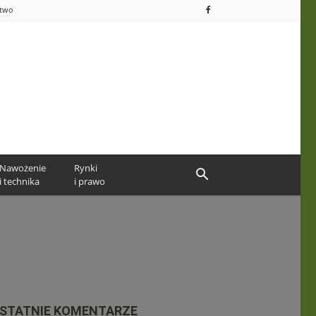
ctwo
Nawożenie
Rynki
i technika
i prawo
STATNIE KOMENTARZE