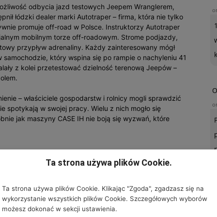
ożliwość odbycia jazd testowych Jeepem Wranglerem,
o
ł łódzki dealer marki Autotraper – firma, która nie tylko
wnie promuje off-road w Polsce. Instruktorzy Autotraper
cjalnym mobilnym torze off-roadowym. Strome podjazdy,
towy przypływ adrenaliny. Każdy zainteresowany mógł
w samochodzie, który wspina się po rampie o nachyleniu 41
walały z kolei przetestować dzielność terenową Jeepów –
polem.
O
nie – właściciele gospodarstw i rolnicy mogli sprawdzić
o
 spotykają w swojej pracy. Wielu z nich mogło się
nie jak maszyny CASE IH nie boją się wyzwań, które
Ta strona używa plików Cookie.
. marki Jeep – i CASE IH, producenta maszyn rolniczych?
ednio z dystrybucją produktów m.in. pochodzenia
Ta strona używa plików Cookie. Klikając "Zgoda", zgadzasz się na
anie off-roadowych możliwości w połączeniu z
wykorzystanie wszystkich plików Cookie. Szczegółowych wyborów
U
konania. Maszyny rolnicze i ciągniki marki CASE IH
możesz dokonać w sekcji ustawienia.
rzenoszą rolnictwo w XXI wiek. Firmy prowadzą wspólnie
o