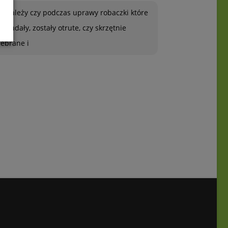
To zależy czy podczas uprawy robaczki które
ją zjadały, zostały otrute, czy skrzętnie
zebrane i