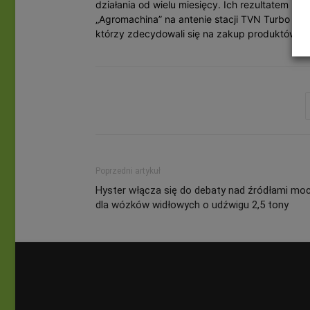
działania od wielu miesięcy. Ich rezultatem by
„Agromachina” na antenie stacji TVN Turbo i 
którzy zdecydowali się na zakup produktów z „A
Poprzedni artykuł
Hyster włącza się do debaty nad źródłami mo
dla wózków widłowych o udźwigu 2,5 tony