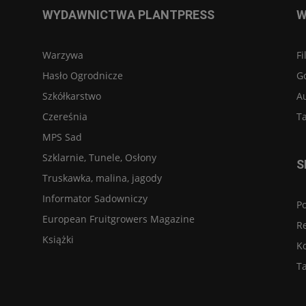
WYDAWNICTWA PLANTPRESS
W
Warzywa
Fi
Hasło Ogrodnicze
G
Szkółkarstwo
A
Czereśnia
Ta
MPS Sad
Szklarnie, Tunele, Osłony
S
Truskawka, malina, jagody
Informator Sadowniczy
Po
European Fruitgrowers Magazine
R
Książki
K
Ta