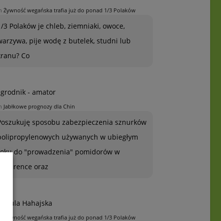
n
Żywność wegańska trafia już do ponad 1/3 Polaków
1/3 Polaków je chleb, ziemniaki, owoce,
warzywa, pije wodę z butelek, studni lub
kranu? Co
grodnik - amator
n
Jabłkowe prognozy dla Chin
Poszukuję sposobu zabezpieczenia sznurków
polipropylenowych używanych w ubiegłym
roku do "prowadzenia" pomidorów w
szklarence oraz
rszula Hahajska
n
Żywność wegańska trafia już do ponad 1/3 Polaków