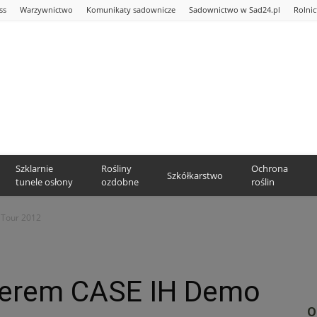
ss
Warzywnictwo
Komunikaty sadownicze
Sadownictwo w Sad24.pl
Rolni
Szklarnie
Rośliny
Ochrona
Szkółkarstwo
tunele osłony
ozdobne
roślin
 Tour 2012
nerem CASE IH Demo
O