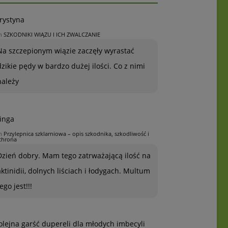
rystyna
n
SZKODNIKI WIĄZU I ICH ZWALCZANIE
Na szczepionym wiązie zaczęły wyrastać
dzikie pędy w bardzo dużej ilości. Co z nimi
należy
inga
n
Przylepnica szklarniowa – opis szkodnika, szkodliwość i
chrona
Dzień dobry. Mam tego zatrważającą ilość na
aktinidii, dolnych liściach i łodygach. Multum
ego jest!!!
olejna garść dupereli dla młodych imbecyli