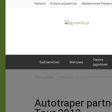
Reklama
Polityka prywatności
Wydawnictwa Plantpre
Ogrodinfo.pl
Owoce
Sadownictwo
Warzywa
jagodowe
Strona główna
Autotraper partnerem CASE IH Demo
Autotraper part