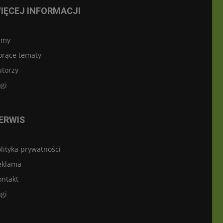
IĘCEJ INFORMACJI
lmy
orące tematy
utorzy
gi
ERWIS
lityka prywatności
eklama
ontakt
gi