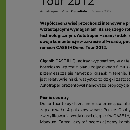
Tour 2012
Autotraper |
Przez
Ogrodinfo
-
16 maja 2012
Współczesna wieś przechodzi intensywne pr
wzrastającymi wymaganiami dzisiejszego rol
technologicznym. Autotraper – znany łódzki 
swoje kompetencje w zakresie off-roadu, po
ramach CASE IH Demo Tour 2012.
Ciągnik CASE IH Quadtrac wyposażony w czte
kosmiczny wprost z planu zdjęciowego filmu s-
przemieszcza się nawet po grząskim terenie. 
jest relatywnie niski, wszystko to dzięki zast
Autotraper prezentował najnowsze propozycj
Picnic country
Demo Tour to cykliczna impreza promująca ofe
zaplanowało 14 pokazów w całej Polsce. Osob
zweryfikowania wydajności ciągników CASE IH, 
Maxxum, Farmall czy też szerokiej gamy komb