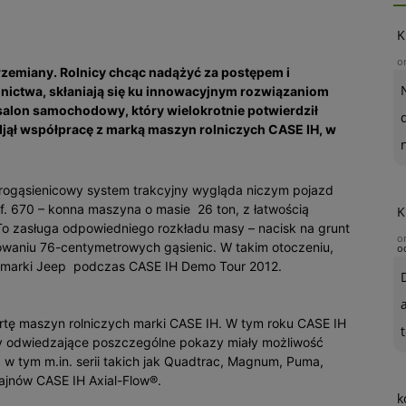
K
o
zemiany. Rolnicy chcąc nadążyć za postępem i
nictwa, skłaniają się ku innowacyjnym rozwiązaniom
salon samochodowy, który wielokrotnie potwierdził
djął współpracę z marką maszyn rolniczych CASE IH, w
rogąsienicowy system trakcyjny wygląda niczym pojazd
f. 670 – konna maszyna o masie 26 ton, z łatwością
K
To zasługa odpowiedniego rozkładu masy – nacisk na grunt
o
osowaniu 76-centymetrowych gąsienic. W takim otoczeniu,
o
e marki Jeep podczas CASE IH Demo Tour 2012.
rtę maszyn rolniczych marki CASE IH. W tym roku CASE IH
t
y odwiedzające poszczególne pokazy miały możliwość
w tym m.in. serii takich jak Quadtrac, Magnum, Puma,
ajnów CASE IH Axial-Flow®.
k