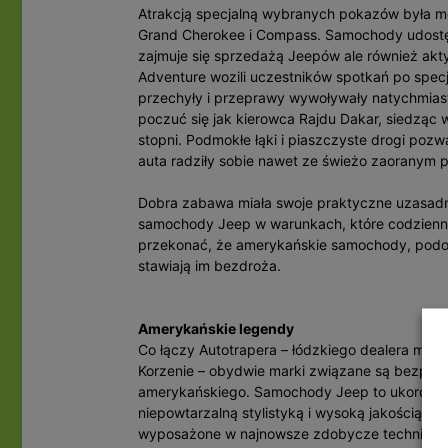
Atrakcją specjalną wybranych pokazów była m
Grand Cherokee i Compass. Samochody udostępni
zajmuje się sprzedażą Jeepów ale również akty
Adventure wozili uczestników spotkań po spe
przechyły i przeprawy wywoływały natychmias
poczuć się jak kierowca Rajdu Dakar, siedząc 
stopni. Podmokłe łąki i piaszczyste drogi poz
auta radziły sobie nawet ze świeżo zaoranym 
Dobra zabawa miała swoje praktyczne uzasadnie
samochody Jeep w warunkach, które codziennie
przekonać, że amerykańskie samochody, podob
stawiają im bezdroża.
Amerykańskie legendy
Co łączy Autotrapera – łódzkiego dealera m.in
Korzenie – obydwie marki związane są bezpośr
amerykańskiego. Samochody Jeep to ukoronow
niepowtarzalną stylistyką i wysoką jakością wy
wyposażone w najnowsze zdobycze techniki, p