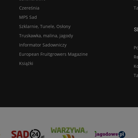
Czereśnia
Ta
MPS Sad
Szklarnie, Tunele, Osłony
S
Truskawka, malina, jagody
Informator Sadowniczy
Po
European Fruitgrowers Magazine
R
Książki
K
Ta