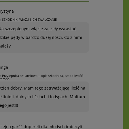
rystyna
n
SZKODNIKI WIĄZU I ICH ZWALCZANIE
Na szczepionym wiązie zaczęły wyrastać
dzikie pędy w bardzo dużej ilości. Co z nimi
należy
inga
n
Przylepnica szklarniowa – opis szkodnika, szkodliwość i
chrona
Dzień dobry. Mam tego zatrważającą ilość na
aktinidii, dolnych liściach i łodygach. Multum
ego jest!!!
olejna garść dupereli dla młodych imbecyli