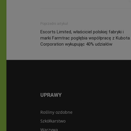
Poprzedni artykuł
Escorts Limited, właściciel polskiej fabryki i
marki Farmtrac pogłębia współpracę z Kubota
Corporation wykupując 40% udziałów
UPRAWY
Rośliny ozdobne
Szkółkarstwo
Warzywa