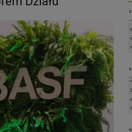
rem Działu
K
o
K
o
o
t
k