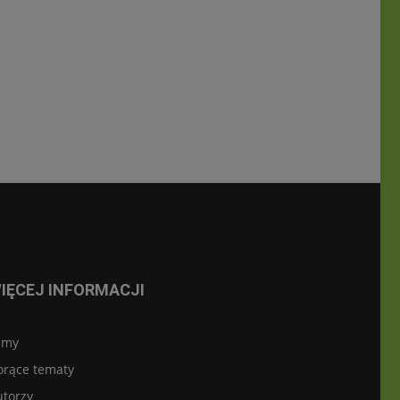
IĘCEJ INFORMACJI
lmy
orące tematy
utorzy