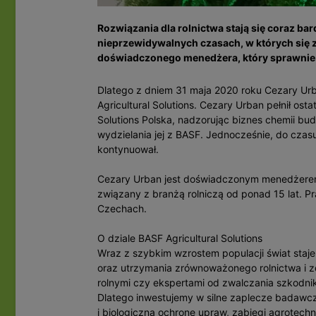
Rozwiązania dla rolnictwa stają się coraz bar
nieprzewidywalnych czasach, w których się z
doświadczonego menedżera, który sprawnie 
Dlatego z dniem 31 maja 2020 roku Cezary Urb
Agricultural Solutions. Cezary Urban pełnił ost
Solutions Polska, nadzorując biznes chemii bu
wydzielania jej z BASF. Jednocześnie, do czas
kontynuował.
Cezary Urban jest doświadczonym menedżerem, 
związany z branżą rolniczą od ponad 15 lat. Pr
Czechach.
O dziale BASF Agricultural Solutions
Wraz z szybkim wzrostem populacji świat staje 
oraz utrzymania zrównoważonego rolnictwa i z
rolnymi czy ekspertami od zwalczania szkodnik
Dlatego inwestujemy w silne zaplecze badawcz
i biologiczną ochronę upraw, zabiegi agrotech