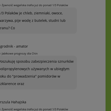
n
Żywność wegańska trafia już do ponad 1/3 Polaków
1/3 Polaków je chleb, ziemniaki, owoce,
warzywa, pije wodę z butelek, studni lub
kranu? Co
grodnik - amator
n
Jabłkowe prognozy dla Chin
Poszukuję sposobu zabezpieczenia sznurków
polipropylenowych używanych w ubiegłym
roku do "prowadzenia" pomidorów w
szklarence oraz
rszula Hahajska
n
Żywność wegańska trafia już do ponad 1/3 Polaków