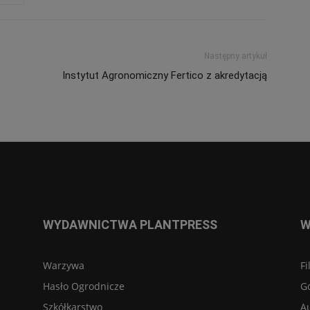
Następny artykuł
Instytut Agronomiczny Fertico z akredytacją
WYDAWNICTWA PLANTPRESS
W
Warzywa
Fi
Hasło Ogrodnicze
G
Szkółkarstwo
A