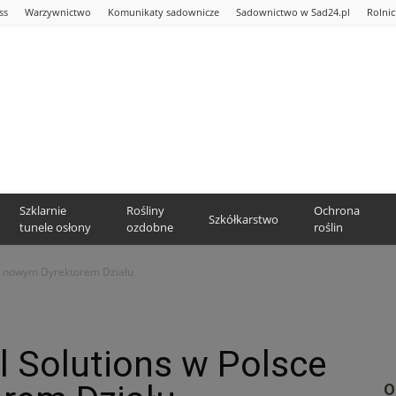
ss
Warzywnictwo
Komunikaty sadownicze
Sadownictwo w Sad24.pl
Rolni
Szklarnie
Rośliny
Ochrona
Szkółkarstwo
tunele osłony
ozdobne
roślin
 z nowym Dyrektorem Działu
l Solutions w Polsce
O