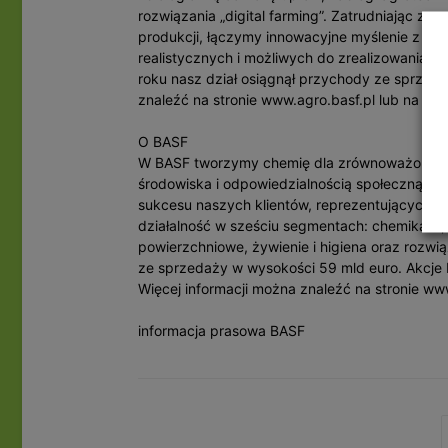
rozwiązania „digital farming”. Zatrudniając zes
produkcji, łączymy innowacyjne myślenie z kon
realistycznych i możliwych do zrealizowania p
roku nasz dział osiągnął przychody ze sprzeda
znaleźć na stronie www.agro.basf.pl lub na n
O BASF
W BASF tworzymy chemię dla zrównoważonej p
środowiska i odpowiedzialnością społeczną. O
sukcesu naszych klientów, reprezentujących ni
działalność w sześciu segmentach: chemikalia, 
powierzchniowe, żywienie i higiena oraz rozwi
ze sprzedaży w wysokości 59 mld euro. Akcje 
Więcej informacji można znaleźć na stronie ww
informacja prasowa BASF