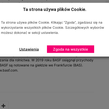
poły ekspertów w laboratorium, w terenie, w biurze i na
Ta strona używa plików Cookie.
kretnymi, praktycznymi działaniami w celu stworzenia
omysłów – dla rolników, społeczeństwa i planety. W 2019
ży w wysokości 7,8 mld EUR. Więcej informacji można
Ta strona używa plików Cookie. Klikając "Zgoda", zgadzasz się na
aszych kanałach w mediach społecznościowych.
wykorzystanie wszystkich plików Cookie. Szczegółowych wyborów
możesz dokonać w sekcji ustawienia.
rzyszłości. Łączymy sukces gospodarczy z ochroną
koło 117 000 pracowników Grupy BASF przyczynia się do
Ustawienia
Zgoda na wszystkie
emal wszystkie branże i kraje świata. Prowadzimy
materiały i rozwiązania dla przemysłu, technologie
ązania dla rolnictwa. W 2019 roku BASF osiągnął przychody
BASF są notowane na giełdzie we Frankfurcie (BAS).
w.basf.com.