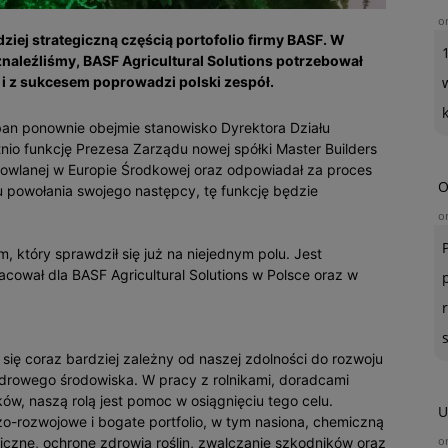
o
dziej strategiczną częścią portofolio firmy BASF. W
naleźliśmy, BASF Agricultural Solutions potrzebował
i z sukcesem poprowadzi polski zespół.
an ponownie obejmie stanowisko Dyrektora Działu
atnio funkcję Prezesa Zarządu nowej spółki Master Builders
dowlanej w Europie Środkowej oraz odpowiadał za proces
O
u powołania swojego następcy, tę funkcję będzie
o
który sprawdził się już na niejednym polu. Jest
acował dla BASF Agricultural Solutions w Polsce oraz w
się coraz bardziej zależny od naszej zdolności do rozwoju
drowego środowiska. W pracy z rolnikami, doradcami
ów, naszą rolą jest pomoc w osiągnięciu tego celu.
U
o-rozwojowe i bogate portfolio, w tym nasiona, chemiczną
o
niczne, ochronę zdrowia roślin, zwalczanie szkodników oraz