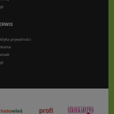
gi
ERWIS
lityka prywatności
eklama
ontakt
gi