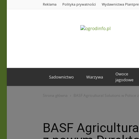
Reklama
Polityka prywatności
Wydawnictwa Plantpre
Ogrodinfo.pl
Owoce
Sadownictwo
Warzywa
jagodowe
Strona główna
BASF Agricultural Solutions w Polsce
BASF Agricultura