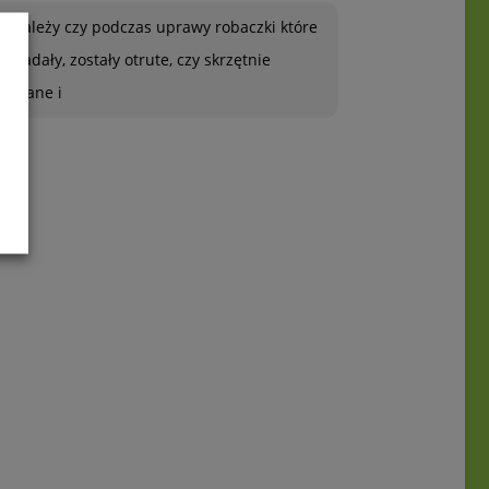
To zależy czy podczas uprawy robaczki które
ją zjadały, zostały otrute, czy skrzętnie
zebrane i