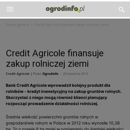
Strona główna
Credit Agricole finansuje zakup rolniczej ziemi
Credit Agricole finansuje
zakup rolniczej ziemi
Credit Agricole |
Przez
Ogrodinfo
-
29 kwietnia 2013
Bank Credit Agricole wprowadził kolejny produkt dla
rolników - kredyt inwestycyjny na zakup gruntów rolnych.
Skorzystać z niego mogą również klienci planujący
rozpocząć prowadzenie działalności rolniczej.
Średnia wielkość powierzchni gruntów rolnych w
gospodarstwie rolnym w Polsce w 2012 roku wynosiła 10,38
ha. To o prawie 8 ha mniej w porównaniu do średniej wielkości