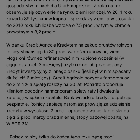
gospodarstw rolnych dla Unii Europejskiej. Z roku na rok
obserwuje się ożywienie na rynku ziemi rolniczej. W 2011 roku
zawarto 89 tys. umów kupna – sprzedaży ziemi, a w stosunku
do 2010 roku ich liczba wzrosła o 7,5 proc., w tym w obrocie
prywatnym o 8,2 proc.*
W banku Credit Agricole Kredytem na zakup gruntów rolnych
rolnicy sfinansują do 80 proc. wartości kupowanej ziemi.
Mogą oni również refinansować nim kupione wcześniej (w
ciągu ostatnich 3 miesięcy) użytki rolne lub przeniesiony
kredyt inwestycyjny z innego banku (jeśli był w nim spłacany
dłużej niż 6 miesięcy). Credit Agricole pożyczy farmerom aż
do 2 mln zł a spłatę rozłoży na 30 lat. Ponadto proponuje
klientom dogodny harmonogram spłaty raty i dwuletnią
karencję w spłacie kapitału. Bank wnioski o kredyt rozpatruje
bezpłatnie. Rolnicy zapłacą natomiast prowizję za udzielenie
kredytu w wysokości 2 proc. i oprocentowanie, które składa
się z 3 proc. marży oraz zmiennej stopy bazowej opartej na
WIBOR 3M.
– Polscy rolnicy tylko do końca tego roku będą mogli