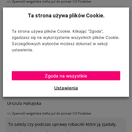
on
Żywność wegańska trafia już do ponad 1/3 Polaków
1/3 Polaków je chleb, ziemniaki, owoce, warzywa, pije
Ta strona używa plików Cookie.
wodę z butelek, studni lub kranu? Co
Ta strona używa plików Cookie. Klikając "Zgoda",
zgadzasz się na wykorzystanie wszystkich plików Cookie.
Ogrodnik - amator
Szczegółowych wyborów możesz dokonać w sekcji
ustawienia.
on
Jabłkowe prognozy dla Chin
Poszukuję sposobu zabezpieczenia sznurków
polipropylenowych używanych w ubiegłym roku do
Zgoda na wszystkie
"prowadzenia" pomidorów w szklarence oraz
Ustawienia
Urszula Hahajska
on
Żywność wegańska trafia już do ponad 1/3 Polaków
To zależy czy podczas uprawy robaczki które ją zjadały,