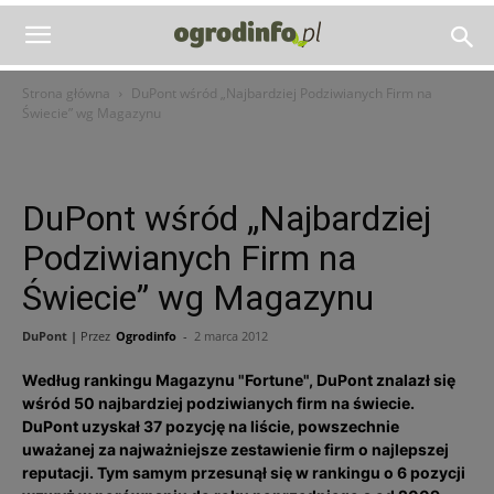
Strona główna
DuPont wśród „Najbardziej Podziwianych Firm na
Świecie” wg Magazynu
DuPont wśród „Najbardziej
Podziwianych Firm na
Świecie” wg Magazynu
DuPont |
Przez
Ogrodinfo
-
2 marca 2012
Według rankingu Magazynu "Fortune", DuPont znalazł się
wśród 50 najbardziej podziwianych firm na świecie.
DuPont uzyskał 37 pozycję na liście, powszechnie
uważanej za najważniejsze zestawienie firm o najlepszej
reputacji. Tym samym przesunął się w rankingu o 6 pozycji