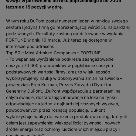
wzwyż w porównaniu do roku poprzedniego a od 2009
łącznie o 15 pozycji w górę.
W tym roku DuPont został numerem jeden w rankigu swojego
sektora i jedyną firmą go reprezentującą wśród 50 najbardziej
podziwianych. Rezultaty zostaną opublikowane w wydaniu
FORTUNE w dniu 19 marca. Już teraz są dostępne w
internecie pod adresem:
Top 50 – Most Admired Companies – FORTUNE.
– To wspaniałe wyróżnienie podkreśla zaangażowanie
naszych 70 000 pracowników w pogłębianie naszych
podstawowych wartości firmy, oraz to w jaki sposób
wykorzystujemy naukę w dokonywaniu zmian na świecie –
powiedziała Ellen Kullman, Prezes Zarządu i Dyrektor
Generalny DuPont. „DuPont współpracuje z partnerami na
całym świecie, dostarczając innowacje na lokalne rynki i
odpowiadając na jedne z najbardziej złożonych wyzwań,
powodowanych przez rosnącą populację. DuPont
wykorzystuje naukę do tworzenia produktów i usług, których
celem jest zapewnienie: większej ilości żywności, nowych
źródeł energii oraz ochrony ludziom w ich miejscu pracy i
codziennym życiu”.