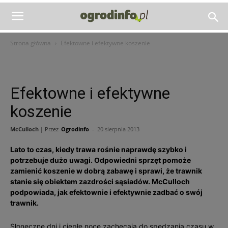
Strona główna
Efektowne i efektywne koszenie
Efektowne i efektywne
koszenie
McCulloch |
Przez
Ogrodinfo
-
20 sierpnia 2013
Lato to czas, kiedy trawa rośnie naprawdę szybko i
potrzebuje dużo uwagi. Odpowiedni sprzęt pomoże
zamienić koszenie w dobrą zabawę i sprawi, że trawnik
stanie się obiektem zazdrości sąsiadów. McCulloch
podpowiada, jak efektownie i efektywnie zadbać o swój
trawnik.
Słoneczne dni i ciepłe noce zachęcają do spędzania czasu w