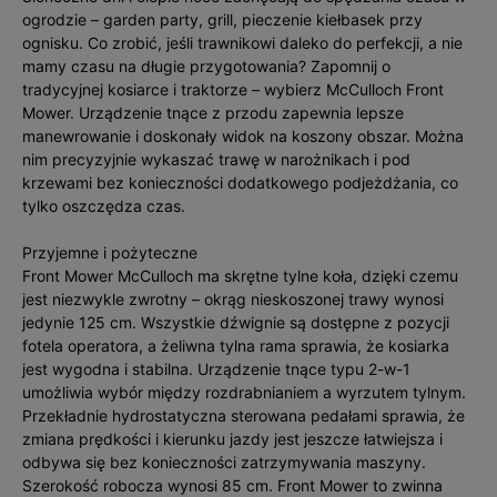
ogrodzie – garden party, grill, pieczenie kiełbasek przy
ognisku. Co zrobić, jeśli trawnikowi daleko do perfekcji, a nie
mamy czasu na długie przygotowania? Zapomnij o
tradycyjnej kosiarce i traktorze – wybierz McCulloch Front
Mower. Urządzenie tnące z przodu zapewnia lepsze
manewrowanie i doskonały widok na koszony obszar. Można
nim precyzyjnie wykaszać trawę w narożnikach i pod
krzewami bez konieczności dodatkowego podjeżdżania, co
tylko oszczędza czas.
Przyjemne i pożyteczne
Front Mower McCulloch ma skrętne tylne koła, dzięki czemu
jest niezwykle zwrotny – okrąg nieskoszonej trawy wynosi
jedynie 125 cm. Wszystkie dźwignie są dostępne z pozycji
fotela operatora, a żeliwna tylna rama sprawia, że kosiarka
jest wygodna i stabilna. Urządzenie tnące typu 2-w-1
umożliwia wybór między rozdrabnianiem a wyrzutem tylnym.
Przekładnie hydrostatyczna sterowana pedałami sprawia, że
zmiana prędkości i kierunku jazdy jest jeszcze łatwiejsza i
odbywa się bez konieczności zatrzymywania maszyny.
Szerokość robocza wynosi 85 cm. Front Mower to zwinna