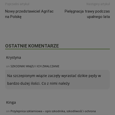
Poprzedni artykuł
Następny artykuł
Nowy przedstawiciel Agrifac
Pielęgnacja trawy podczas
na Polskę
upalnego lata
OSTATNIE KOMENTARZE
Krystyna
on
SZKODNIKI WIĄZU I ICH ZWALCZANIE
Na szczepionym wiązie zaczęły wyrastać dzikie pędy w
bardzo dużej ilości. Co z nimi należy
Kinga
on
Przylepnica szklarniowa – opis szkodnika, szkodliwość i ochrona