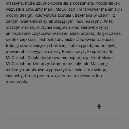
maszyna, która szybko upora się z koszeniem. Podobnie jak
wszystkie produkty marki McCulloch Front Mower ma śmiały i
mocny design. Kolorystyka została utrzymana w czerni, z
żółtymi elementami symbolizującymi moc maszyny. W tej
maszynie silnik, skrzynia biegów, układ kierowniczy są
umieszczone częściowo w ramie, bliżej przodu, dzięki czemu
środek ciężkości jest położony nisko. Zapewnia to lepszą
trakcję oraz łatwiejszą i bardziej stabilną jazdę na pochyłej
powierzchni – wyjaśnia Jerzy Banaszczyk, Ekspert marki
McCulloch. Dzięki dodatkowemu osprzętowi Front Mower
McCulloch będzie przydatny przez cały rok. Maszynę
możemy dodatkowo wyposażyć w lemiesz do śniegu,
łańcuchy, bronę pazurową, aerator, rozsiewacz lub
przyczepkę.