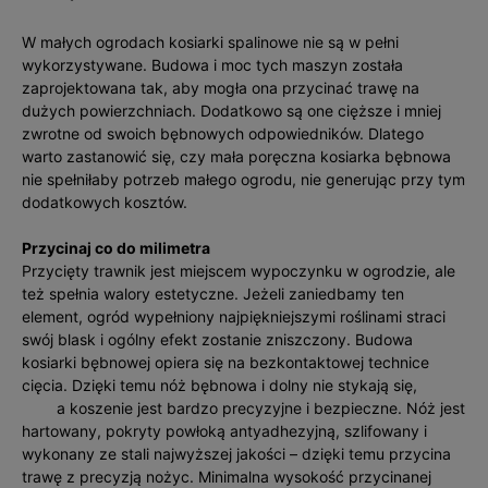
W małych ogrodach kosiarki spalinowe nie są w pełni
wykorzystywane. Budowa i moc tych maszyn została
zaprojektowana tak, aby mogła ona przycinać trawę na
dużych powierzchniach. Dodatkowo są one cięższe i mniej
zwrotne od swoich bębnowych odpowiedników. Dlatego
warto zastanowić się, czy mała poręczna kosiarka bębnowa
nie spełniłaby potrzeb małego ogrodu, nie generując przy tym
dodatkowych kosztów.
Przycinaj co do milimetra
Przycięty trawnik jest miejscem wypoczynku w ogrodzie, ale
też spełnia walory estetyczne. Jeżeli zaniedbamy ten
element, ogród wypełniony najpiękniejszymi roślinami straci
swój blask i ogólny efekt zostanie zniszczony. Budowa
kosiarki bębnowej opiera się na bezkontaktowej technice
cięcia. Dzięki temu nóż bębnowa i dolny nie stykają się,
a koszenie jest bardzo precyzyjne i bezpieczne. Nóż jest
hartowany, pokryty powłoką antyadhezyjną, szlifowany i
wykonany ze stali najwyższej jakości – dzięki temu przycina
trawę z precyzją nożyc. Minimalna wysokość przycinanej