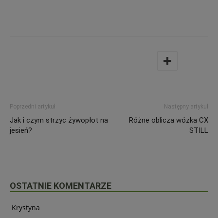
Poprzedni artykuł
Następny artykuł
Jak i czym strzyc żywopłot na
Różne oblicza wózka CX
jesień?
STILL
OSTATNIE KOMENTARZE
Krystyna