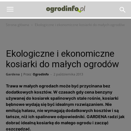
Strona główna
Ekologiczne i ekonomiczne kosiarki do małych ogrodów
Ekologiczne i ekonomiczne
kosiarki do małych ogrodów
Gardena |
Przez
Ogrodinfo
-
2 października 2013
Trawa w małych ogrodach może być przycinana bez
dodatkowych kosztów. W czasach gdy cena benzyny
używanej do kosiarek spalinowych stale rośnie, kosiarki
bębnowe wydają się być idealnym rozwiązaniem. Nie
emitują hałasu, nie wymagają dodatkowych kosztów i są
tańsze, niż ich spalinowe odpowiedniki. GARDENA radzi jak
dobrać idealną kosiarkę do małego ogrodu i zacząć
oszczędzać.