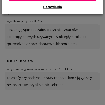
Ustawienia
Ogrodnik - amator
on
Jabłkowe prognozy dla Chin
Poszukuję sposobu zabezpieczenia sznurków
polipropylenowych używanych w ubiegłym roku do
"prowadzenia" pomidorów w szklarence oraz
Urszula Hahajska
on
Żywność wegańska trafia już do ponad 1/3 Polaków
To zależy czy podczas uprawy robaczki które ją zjadały,
zostały otrute, czy skrzętnie zebrane i