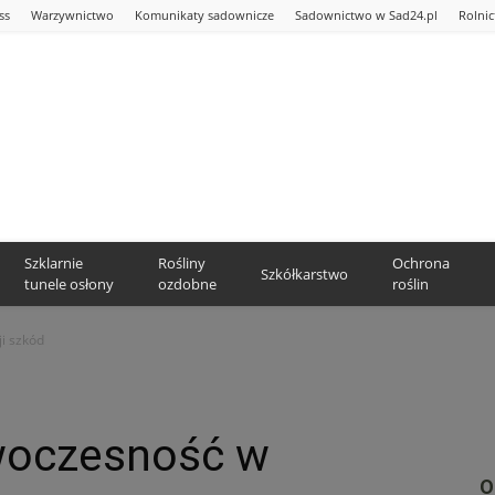
ss
Warzywnictwo
Komunikaty sadownicze
Sadownictwo w Sad24.pl
Rolni
Szklarnie
Rośliny
Ochrona
Szkółkarstwo
tunele osłony
ozdobne
roślin
i szkód
woczesność w
O