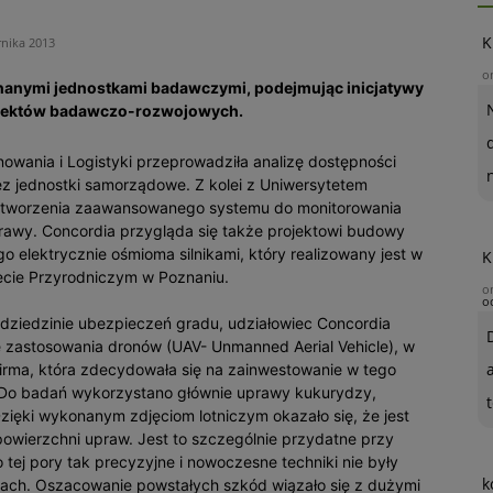
K
rnika 2013
o
nanymi jednostkami badawczymi, podejmując inicjatywy
ojektów badawczo-rozwojowych.
owania i Logistyki przeprowadziła analizę dostępności
 jednostki samorządowe. Z kolei z Uniwersytetem
 stworzenia zaawansowanego systemu do monitorowania
awy. Concordia przygląda się także projektowi budowy
 elektrycznie ośmioma silnikami, który realizowany jest w
K
tecie Przyrodniczym w Poznaniu.
o
o
 dziedzinie ubezpieczeń gradu, udziałowiec Concordia
 zastosowania dronów (UAV- Unmanned Aerial Vehicle), w
a firma, która zdecydowała się na zainwestowanie w tego
 Do badań wykorzystano głównie uprawy kukurydzy,
t
Dzięki wykonanym zdjęciom lotniczym okazało się, że jest
owierzchni upraw. Jest to szczególnie przydatne przy
ej pory tak precyzyjne i nowoczesne techniki nie były
k
iach. Oszacowanie powstałych szkód wiązało się z dużymi