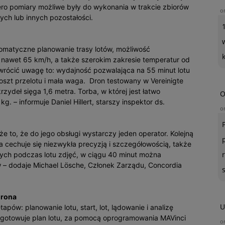
ro pomiary możliwe były do wykonania w trakcie zbiorów
o
ych lub innych pozostałości.
tomatyczne planowanie trasy lotów, możliwość
nawet 65 km/h, a także szerokim zakresie temperatur od
zwrócić uwagę to: wydajność pozwalająca na 55 minut lotu
koszt przelotu i mała waga. Dron testowany w Vereinigte
rzydeł sięga 1,6 metra. Torba, w której jest łatwo
O
. – informuje Daniel Hillert, starszy inspektor ds.
o
 to, że do jego obsługi wystarczy jeden operator. Kolejną
a cechuje się niezwykła precyzją i szczegółowością, także
ych podczas lotu zdjęć, w ciągu 40 minut można
 – dodaje Michael Lösche, Członek Zarządu, Concordia
drona
U
pów: planowanie lotu, start, lot, lądowanie i analizę
gotowuje plan lotu, za pomocą oprogramowania MAVinci
o