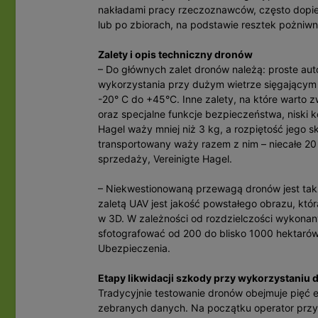
nakładami pracy rzeczoznawców, często dopie
lub po zbiorach, na podstawie resztek pożniwn
Zalety i opis techniczny dronów
– Do głównych zalet dronów należą: proste au
wykorzystania przy dużym wietrze sięgającym 
-20° C do +45°C. Inne zalety, na które warto 
oraz specjalne funkcje bezpieczeństwa, niski 
Hagel waży mniej niż 3 kg, a rozpiętość jego sk
transportowany waży razem z nim – niecałe 20 kg
sprzedaży, Vereinigte Hagel.
– Niekwestionowaną przewagą dronów jest także
zaletą UAV jest jakość powstałego obrazu, któr
w 3D. W zależności od rozdzielczości wykonan
sfotografować od 200 do blisko 1000 hektarów
Ubezpieczenia.
Etapy likwidacji szkody przy wykorzystaniu 
Tradycyjnie testowanie dronów obejmuje pięć eta
zebranych danych. Na początku operator przy