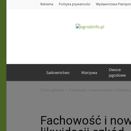
Reklama
Polityka prywatności
Wydawnictwa Plantpre
Ogrodinfo.pl
Owoce
Sadownictwo
Warzywa
jagodowe
Strona główna
Fachowość i nowoczesność w likwidacj
Fachowość i no