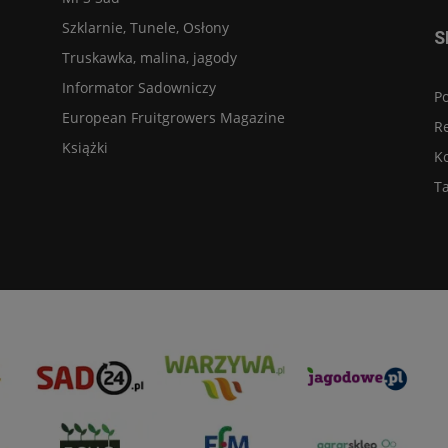
Szklarnie, Tunele, Osłony
S
Truskawka, malina, jagody
Informator Sadowniczy
Po
European Fruitgrowers Magazine
R
Książki
K
Ta