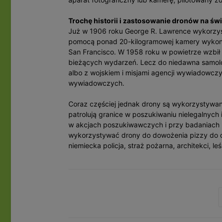
Trochę historii i zastosowanie dronów na świ
Już w 1906 roku George R. Lawrence wykorzyst
pomocą ponad 20-kilogramowej kamery wykonać
San Francisco. W 1958 roku w powietrze wzbił 
bieżących wydarzeń. Lecz do niedawna samoloty
albo z wojskiem i misjami agencji wywiadowczy
wywiadowczych.
Coraz częściej jednak drony są wykorzystywan
patrolują granice w poszukiwaniu nielegalnyc
w akcjach poszukiwawczych i przy badaniach n
wykorzystywać drony do dowożenia pizzy do o
niemiecka policja, straż pożarna, architekci, l