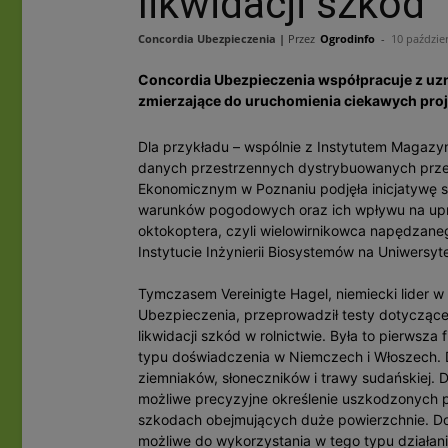
likwidacji szkód
Concordia Ubezpieczenia |
Przez
Ogrodinfo
-
10 paździe
Concordia Ubezpieczenia współpracuje z uz
zmierzające do uruchomienia ciekawych pr
Dla przykładu – wspólnie z Instytutem Magazyn
danych przestrzennych dystrybuowanych przez
Ekonomicznym w Poznaniu podjęła inicjatywę
warunków pogodowych oraz ich wpływu na upr
oktokoptera, czyli wielowirnikowca napędzanego
Instytucie Inżynierii Biosystemów na Uniwersy
Tymczasem Vereinigte Hagel, niemiecki lider w
Ubezpieczenia, przeprowadził testy dotyczące
likwidacji szkód w rolnictwie. Była to pierwsz
typu doświadczenia w Niemczech i Włoszech.
ziemniaków, słoneczników i trawy sudańskiej. 
możliwe precyzyjne określenie uszkodzonych p
szkodach obejmujących duże powierzchnie. Do t
możliwe do wykorzystania w tego typu działan