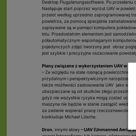
Desktop Flugplanungssoftware. Po przesłaniu d
Następuje start poprzez wyrzut UAV w powietrze
przelot według uprzednio zaprogramowanej tras
powietrza, za pomocą specjalnie zainstalowan
zapisywane są w pamięci komputera pokładow
lotu. Przedostatnim elementem jest samodziel
półautomatycznym wspomaganym komputerowo. 
pojedynczych zdjęć tworzony jest obraz poglą
jest szybkie i precyzyjne oszacowanie powstał
Plany związane z wykorzystaniem UAV w Vere
– Ze względu na stale rosnącą powierzchnię u
przydatnym i perspektywicznym narzędziem w
także możliwości zastosowania UAV jako wspar
ubezpieczane są od skutków złego przezimowan
gdyż nie wszystkie ryzyka mogą zostać ocenion
maszyna nie będzie w stanie zastąpić wiedzy i
za zadanie wspierać pracę rzeczoznawców i do
konkluduje Michael Lösche.
Dron
, innymi słowy
– UAV (Unmanned Aerial Ve
aparat fotograficzny lub kamerę, pilotowany zd