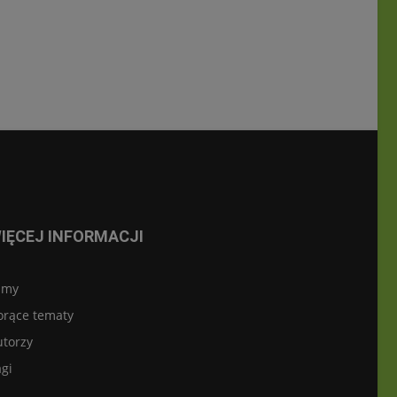
IĘCEJ INFORMACJI
lmy
orące tematy
utorzy
gi