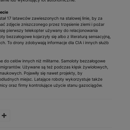
ecie
ał 17 latawców zawieszonych na stalowej linie, by za
 zdjęcie zniszczonego przez trzęsienie ziemi i pożar
się pierwszy telekopter używany do relacjonowania
 bezzałogowe kojarzyły się albo z literaturą sensacyjną,
ch. To drony zdobywają informacje dla CIA i innych służb
e do celów innych niż militarne. Samoloty bezzałogowe
h imigrantów. Używane są też podczas klęsk żywiołowych,
aukowych. Pojawiły się nawet projekty, by
dludnych miejsc. Latające roboty wykorzystuje także
eśnicy oraz firmy kontrolujące użycie stanu gazociągów.