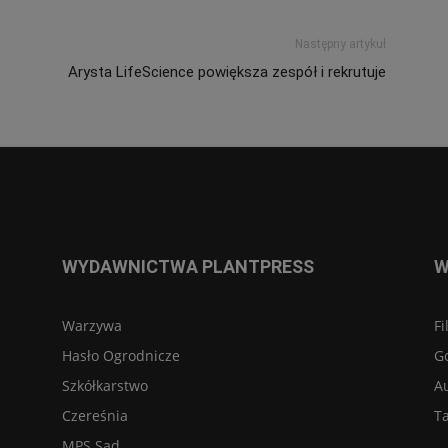
Następny artykuł
Arysta LifeScience powiększa zespół i rekrutuje
WYDAWNICTWA PLANTPRESS
W
Warzywa
Fi
Hasło Ogrodnicze
G
Szkółkarstwo
A
Czereśnia
Ta
MPS Sad