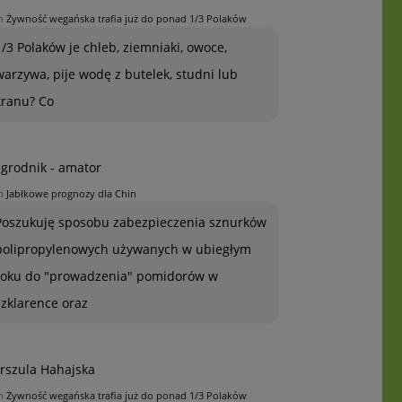
n
Żywność wegańska trafia już do ponad 1/3 Polaków
1/3 Polaków je chleb, ziemniaki, owoce,
warzywa, pije wodę z butelek, studni lub
kranu? Co
grodnik - amator
n
Jabłkowe prognozy dla Chin
Poszukuję sposobu zabezpieczenia sznurków
polipropylenowych używanych w ubiegłym
roku do "prowadzenia" pomidorów w
szklarence oraz
rszula Hahajska
n
Żywność wegańska trafia już do ponad 1/3 Polaków