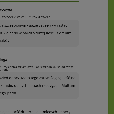
rystyna
n
SZKODNIKI WIĄZU I ICH ZWALCZANIE
Na szczepionym wiązie zaczęły wyrastać
dzikie pędy w bardzo dużej ilości. Co z nimi
należy
inga
n
Przylepnica szklarniowa – opis szkodnika, szkodliwość i
chrona
Dzień dobry. Mam tego zatrważającą ilość na
aktinidii, dolnych liściach i łodygach. Multum
ego jest!!!
olejna garść dupereli dla młodych imbecyli