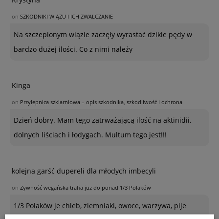
on
SZKODNIKI WIĄZU I ICH ZWALCZANIE
Na szczepionym wiązie zaczęły wyrastać dzikie pędy w
bardzo dużej ilości. Co z nimi należy
Kinga
on
Przylepnica szklarniowa – opis szkodnika, szkodliwość i ochrona
Dzień dobry. Mam tego zatrważającą ilość na aktinidii,
dolnych liściach i łodygach. Multum tego jest!!!
kolejna garść dupereli dla młodych imbecyli
on
Żywność wegańska trafia już do ponad 1/3 Polaków
1/3 Polaków je chleb, ziemniaki, owoce, warzywa, pije