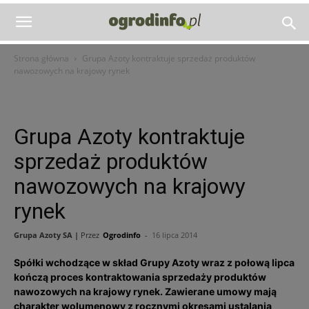
Strona główna
Grupa Azoty kontraktuje sprzedaż produktów
nawozowych na krajowy rynek
Grupa Azoty kontraktuje
sprzedaż produktów
nawozowych na krajowy
rynek
Grupa Azoty SA |
Przez
Ogrodinfo
-
16 lipca 2014
Spółki wchodzące w skład Grupy Azoty wraz z połową lipca
kończą proces kontraktowania sprzedaży produktów
nawozowych na krajowy rynek. Zawierane umowy mają
charakter wolumenowy z rocznymi okresami ustalania