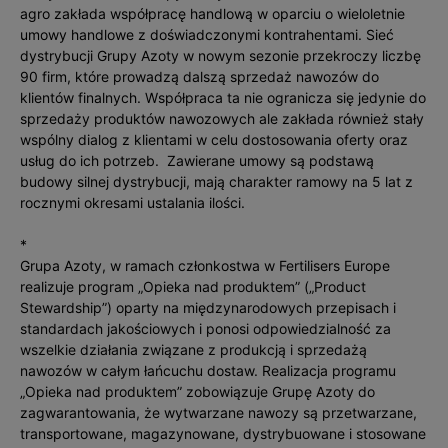
agro zakłada współpracę handlową w oparciu o wieloletnie
umowy handlowe z doświadczonymi kontrahentami. Sieć
dystrybucji Grupy Azoty w nowym sezonie przekroczy liczbę
90 firm, które prowadzą dalszą sprzedaż nawozów do
klientów finalnych. Współpraca ta nie ogranicza się jedynie do
sprzedaży produktów nawozowych ale zakłada również stały
wspólny dialog z klientami w celu dostosowania oferty oraz
usług do ich potrzeb. Zawierane umowy są podstawą
budowy silnej dystrybucji, mają charakter ramowy na 5 lat z
rocznymi okresami ustalania ilości.
*
Grupa Azoty, w ramach członkostwa w Fertilisers Europe
realizuje program „Opieka nad produktem” („Product
Stewardship”) oparty na międzynarodowych przepisach i
standardach jakościowych i ponosi odpowiedzialność za
wszelkie działania związane z produkcją i sprzedażą
nawozów w całym łańcuchu dostaw. Realizacja programu
„Opieka nad produktem” zobowiązuje Grupę Azoty do
zagwarantowania, że wytwarzane nawozy są przetwarzane,
transportowane, magazynowane, dystrybuowane i stosowane