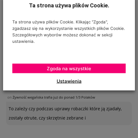
wodę z butelek, studni lub kranu? Co
Ta strona używa plików Cookie.
Ta strona używa plików Cookie. Klikając "Zgoda",
Ogrodnik - amator
zgadzasz się na wykorzystanie wszystkich plików Cookie.
on
Jabłkowe prognozy dla Chin
Szczegółowych wyborów możesz dokonać w sekcji
ustawienia.
Poszukuję sposobu zabezpieczenia sznurków
polipropylenowych używanych w ubiegłym roku do
"prowadzenia" pomidorów w szklarence oraz
Zgoda na wszystkie
Ustawienia
Urszula Hahajska
on
Żywność wegańska trafia już do ponad 1/3 Polaków
To zależy czy podczas uprawy robaczki które ją zjadały,
zostały otrute, czy skrzętnie zebrane i