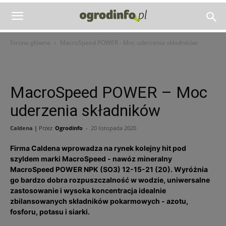
Strona główna
MacroSpeed POWER - Moc uderzenia składników
MacroSpeed POWER – Moc
uderzenia składników
Caldena |
Przez
Ogrodinfo
-
20 listopada 2020
Firma Caldena wprowadza na rynek kolejny hit pod
szyldem marki MacroSpeed - nawóz mineralny
MacroSpeed POWER NPK (SO3) 12-15-21 (20). Wyróżnia
go bardzo dobra rozpuszczalność w wodzie, uniwersalne
zastosowanie i wysoka koncentracja idealnie
zbilansowanych składników pokarmowych - azotu,
fosforu, potasu i siarki.