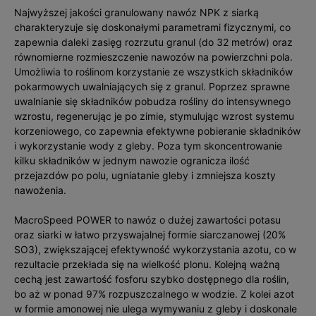
Najwyższej jakości granulowany nawóz NPK z siarką
charakteryzuje się doskonałymi parametrami fizycznymi, co
zapewnia daleki zasięg rozrzutu granul (do 32 metrów) oraz
równomierne rozmieszczenie nawozów na powierzchni pola.
Umożliwia to roślinom korzystanie ze wszystkich składników
pokarmowych uwalniających się z granul. Poprzez sprawne
uwalnianie się składników pobudza rośliny do intensywnego
wzrostu, regenerując je po zimie, stymulując wzrost systemu
korzeniowego, co zapewnia efektywne pobieranie składników
i wykorzystanie wody z gleby. Poza tym skoncentrowanie
kilku składników w jednym nawozie ogranicza ilość
przejazdów po polu, ugniatanie gleby i zmniejsza koszty
nawożenia.
MacroSpeed POWER to nawóz o dużej zawartości potasu
oraz siarki w łatwo przyswajalnej formie siarczanowej (20%
SO3), zwiększającej efektywność wykorzystania azotu, co w
rezultacie przekłada się na wielkość plonu. Kolejną ważną
cechą jest zawartość fosforu szybko dostępnego dla roślin,
bo aż w ponad 97% rozpuszczalnego w wodzie. Z kolei azot
w formie amonowej nie ulega wymywaniu z gleby i doskonale