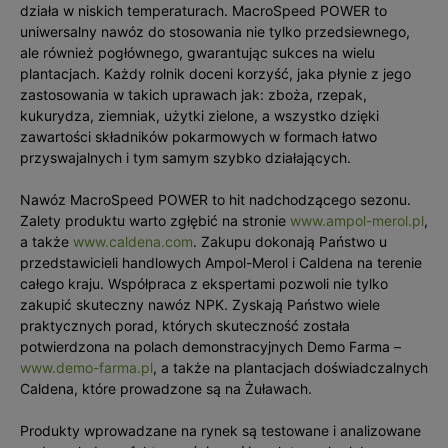
działa w niskich temperaturach. MacroSpeed POWER to
uniwersalny nawóz do stosowania nie tylko przedsiewnego,
ale również pogłównego, gwarantując sukces na wielu
plantacjach. Każdy rolnik doceni korzyść, jaka płynie z jego
zastosowania w takich uprawach jak: zboża, rzepak,
kukurydza, ziemniak, użytki zielone, a wszystko dzięki
zawartości składników pokarmowych w formach łatwo
przyswajalnych i tym samym szybko działających.
Nawóz MacroSpeed POWER to hit nadchodzącego sezonu.
Zalety produktu warto zgłębić na stronie
www.ampol-merol.pl
,
a także
www.caldena.com
. Zakupu dokonają Państwo u
przedstawicieli handlowych Ampol-Merol i Caldena na terenie
całego kraju. Współpraca z ekspertami pozwoli nie tylko
zakupić skuteczny nawóz NPK. Zyskają Państwo wiele
praktycznych porad, których skuteczność została
potwierdzona na polach demonstracyjnych Demo Farma –
www.demo-farma.pl
, a także na plantacjach doświadczalnych
Caldena, które prowadzone są na Żuławach.
Produkty wprowadzane na rynek są testowane i analizowane