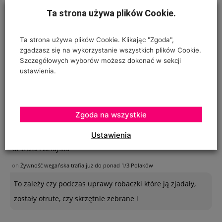
wodę z butelek, studni lub kranu? Co
Ta strona używa plików Cookie.
Ta strona używa plików Cookie. Klikając "Zgoda",
Ogrodnik - amator
zgadzasz się na wykorzystanie wszystkich plików Cookie.
Szczegółowych wyborów możesz dokonać w sekcji
on
Jabłkowe prognozy dla Chin
ustawienia.
Poszukuję sposobu zabezpieczenia sznurków
polipropylenowych używanych w ubiegłym roku do
"prowadzenia" pomidorów w szklarence oraz
Zgoda na wszystkie
Ustawienia
Urszula Hahajska
on
Żywność wegańska trafia już do ponad 1/3 Polaków
To zależy czy podczas uprawy robaczki które ją zjadały,
zostały otrute, czy skrzętnie zebrane i