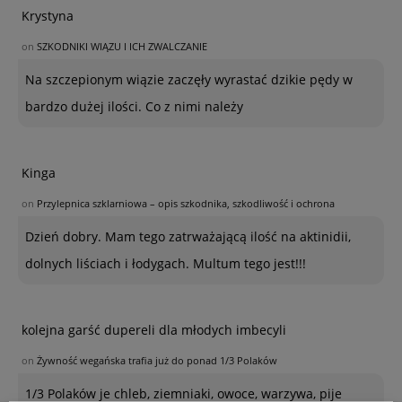
Krystyna
on
SZKODNIKI WIĄZU I ICH ZWALCZANIE
Na szczepionym wiązie zaczęły wyrastać dzikie pędy w
bardzo dużej ilości. Co z nimi należy
Kinga
on
Przylepnica szklarniowa – opis szkodnika, szkodliwość i ochrona
Dzień dobry. Mam tego zatrważającą ilość na aktinidii,
dolnych liściach i łodygach. Multum tego jest!!!
kolejna garść dupereli dla młodych imbecyli
on
Żywność wegańska trafia już do ponad 1/3 Polaków
1/3 Polaków je chleb, ziemniaki, owoce, warzywa, pije