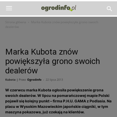
Strona główna
Marka Kubota znów powiększyła grono swoich
dealerów
Marka Kubota znów
powiększyła grono swoich
dealerów
Kubota |
Przez
Ogrodinfo
-
22 lipca 2013
W czerwcu marka Kubota ogłosiła powiększenie grona
swoich dealerów. W lipcu na pomarańczowej mapie Polski
pojawił się kolejny punkt – firma P.H.U. GAMA z Podlasia. Na
placu w Wysokim Mazowieckim japońskie ciągniki, w tym
maszyna pokazowa, już czekają na klientów.