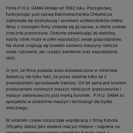
Firma P.H.U. GAMA istnieje od 1992 roku. Początkowo,
funkcjonując pod nazwą Elektromechanika Chłodnicza,
zajmowała się dystrybucją i serwisem schładzalników mleka.
Wraz z rozwojem firmy zmieniła się jej nazwa, a oferta została
znacznie poszerzona. Obecnie odwiedzając jej siedzibę,
każdy rolnik może w pełni wyposażyć swoje gospodarstwo.
Na stanie znajdują się bowiem zarówno maszyny rolnicze
nowe i używane, jak i części zamienne oraz wyposażenia
obór.
O tym, że firma posiada duże doświadczona w rolnictwie,
świadczy nie tylko fakt, że przez ostatnie kilka lat z
powodzeniem sprzedawała traktory. Od lat sama jest bowiem
producentem cenionych maszyn rolniczych (paszowozów i
maszyn zielonkowych) pod marką Euromilk. P.H.U. GAMA to
specjalista w dziedzinie maszyn i technologii dla bydła
mlecznego.
W ostatnim czasie rozpoczęła współpracę z firmą Kubota.
Oficjalny debiut jako dealera miał już miejsce – najpierw za
sprawą prezentacji polowej ciągników Kubota wraz z