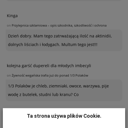
Kinga
on
Przylepnica szklarniowa – opis szkodnika, szkodliwość i ochrona
Dzień dobry. Mam tego zatrważającą ilość na aktinidii,
dolnych liściach i łodygach. Multum tego jest!!!
kolejna garść dupereli dla młodych imbecyli
on
Żywność wegańska trafia już do ponad 1/3 Polaków
1/3 Polaków je chleb, ziemniaki, owoce, warzywa, pije
wodę z butelek, studni lub kranu? Co
Ta strona używa plików Cookie.
Ogrodnik - amator
on
Jabłkowe prognozy dla Chin