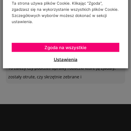
Ta strona używa plików Cookie. Klikając "Zgoda",
Poszukuję sposobu zabezpieczenia sznurków
zgadzasz się na wykorzystanie wszystkich plików Cookie.
Szczegółowych wyborów możesz dokonać w sekcji
polipropylenowych używanych w ubiegłym roku do
ustawienia.
"prowadzenia" pomidorów w szklarence oraz
Urszula Hahajska
Zgoda na wszystkie
on
Żywność wegańska trafia już do ponad 1/3 Polaków
Ustawienia
To zależy czy podczas uprawy robaczki które ją zjadały,
zostały otrute, czy skrzętnie zebrane i