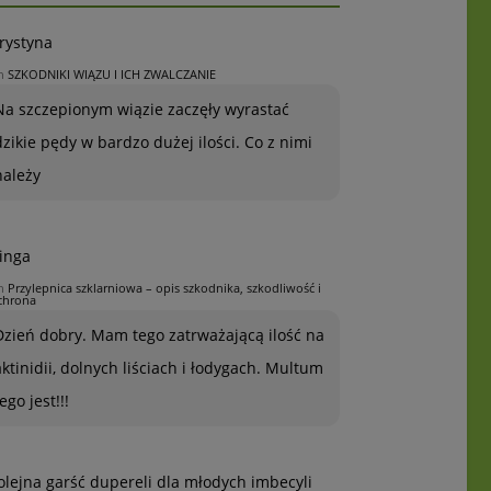
rystyna
n
SZKODNIKI WIĄZU I ICH ZWALCZANIE
Na szczepionym wiązie zaczęły wyrastać
dzikie pędy w bardzo dużej ilości. Co z nimi
należy
inga
n
Przylepnica szklarniowa – opis szkodnika, szkodliwość i
chrona
Dzień dobry. Mam tego zatrważającą ilość na
aktinidii, dolnych liściach i łodygach. Multum
ego jest!!!
olejna garść dupereli dla młodych imbecyli