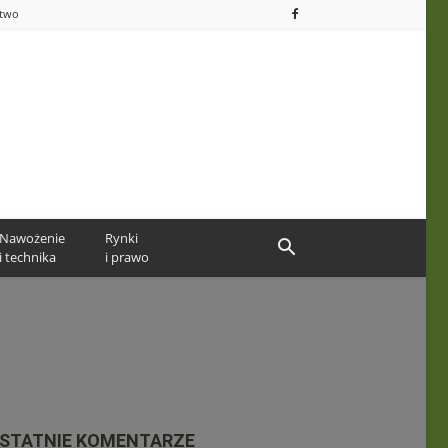
ctwo
Nawożenie
Rynki
i technika
i prawo
STATNIE KOMENTARZE