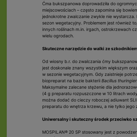
Ćma bukszpanowa doprowadziła do ogromnych
miejscowościach – często zapomina się bowiem
jednokrotne zwalczanie zwykle nie wystarcza. 
sezon wegetacyjny. Problemem jest również to
innych roślinach m.in. irgach, ostrokrzewach c
wielu ogrodach.
Skuteczne narzędzie do walki ze szkodnikie
Od wiosny b.r. do zwalczania ćmy bukszpano
jest doskonale znany wszystkim większym ora
w sezonie wegetacyjnym. Gdy zaistnieje potrz
biopreparat na bazie bakterii
Bacillus thuringie
Maksymalne zalecane stężenie dla jednorazo
(4 g preparatu rozpuszczone w 10 litrach wo
można dodać do cieczy roboczej adiuwant SLIP
preparatu do wnętrza krzewu, a nie tylko jego 
Uniwersalny i skuteczny środek przeciwko 
MOSPILAN® 20 SP stosowany jest z powodzen