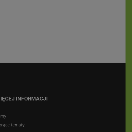
IĘCEJ INFORMACJI
lmy
orące tematy