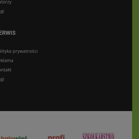
utorzy
gi
ERWIS
lityka prywatności
eklama
ontakt
gi