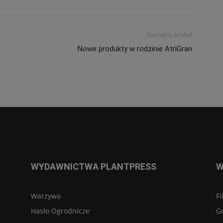
Następny artykuł
Nowe produkty w rodzinie AtriGran
WYDAWNICTWA PLANTPRESS
W
Warzywa
Fi
Hasło Ogrodnicze
G