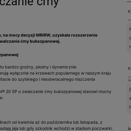
alczanie ćmy
K
o
u, na mocy decyzji MRiRW, uzyskała rozszerzenie
 zwalczanie ćmy bukszpanowej.
szpanowej
o bardzo groźny, płodny i dynamicznie
K
 żerują wyłącznie na krzewach popularnego w naszym kraju
o
tacie do szybkiego i nieodwracalnego niszczenia
o
AN® 20 SP o zwalczanie ćmy bukszpanowej stanowi mocny
e.
t
nach od kwietnia aż do października lub listopada, z
kładają jaja lub gdy szkodnik wchodzi w stadium poczwarki.
k