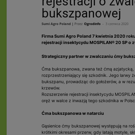
rejestracji o zw
bukszpanowej
Sumi Agro Poland |
Przez
Ogrodinfo
-
3 czerwca 2020
Firma Sumi Agro Poland 7 kwietnia 2020 rok
rejestracji insektycydu MOSPILAN® 20 SP o
Strategiczny partner w zwalczaniu ćmy buk
Ćma bukszpanowa, zwana też ćmą azjatycką, t
rozprzestrzeniający się szkodnik. Jego larwy
bukszpanu, prowadząc do gołożerów, a w rezul
krzewów.
Rozszerzenie rejestracji insektycydu MOSPIL
oręż w walce z inwazją tego szkodnika w Polsc
Ćma bukszpanowa w natarciu
Gąsienice ćmy bukszpanowej występują na rośli
krótkimi okresami przerw, gdy latają motyle, s