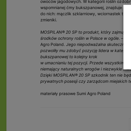
owoców jagodowych. W kategorii roślin ozdobn
wspomnianej ćmy bukszpanowej, znajduje zas
do nich: mączlik szklarniowy, wciornastek tyto
zmieniki.
MOSPILAN® 20 SP to produkt, który zajmuje szc
środków ochrony roślin w Polsce w ogóle
. – mó
Agro Poland.
Jego niepodważalna skuteczność o
pozwoliły mu zdobyć pozycję lidera w kategori
bukszpanowej to kolejny krok
w umacnianiu tej pozycji. Przede wszystkim jed
niemający naturalnych wrogów i niezwykle inw
Dzięki MOSPILAN® 20 SP szkodnik ten nie będz
prywatnych posesji czy zarządcom miejskich t
materiały prasowe Sumi Agro Poland