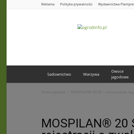
Reklama
Polityka prywatności
Wydawnictwa Plantpre
Ogrodinfo.pl
Owoce
Sadownictwo
Warzywa
jagodowe
Strona główna
MOSPILAN® 20 SP – rozszerzenie reje
MOSPILAN® 20 S