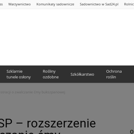
ss
Warzywnictwo
Komunikaty sadownicze
Sadownictwo w Sad24.pl
Rolni
Szklarnie
Rośliny
Ochrona
Szkółkarstwo
tunele osłony
ozdobne
roślin
stracji o zwalczanie ćmy bukszpanowej
P – rozszerzenie
O