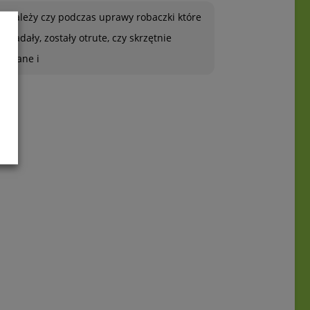
To zależy czy podczas uprawy robaczki które
ją zjadały, zostały otrute, czy skrzętnie
zebrane i