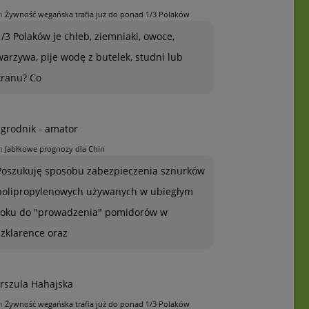
n
Żywność wegańska trafia już do ponad 1/3 Polaków
1/3 Polaków je chleb, ziemniaki, owoce,
warzywa, pije wodę z butelek, studni lub
kranu? Co
grodnik - amator
n
Jabłkowe prognozy dla Chin
Poszukuję sposobu zabezpieczenia sznurków
polipropylenowych używanych w ubiegłym
roku do "prowadzenia" pomidorów w
szklarence oraz
rszula Hahajska
n
Żywność wegańska trafia już do ponad 1/3 Polaków