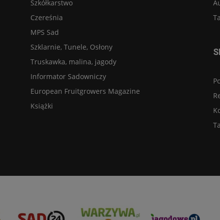
Szkółkarstwo
A
Czereśnia
Ta
MPS Sad
Szklarnie, Tunele, Osłony
S
Truskawka, malina, jagody
Informator Sadowniczy
Po
European Fruitgrowers Magazine
R
Książki
K
Ta