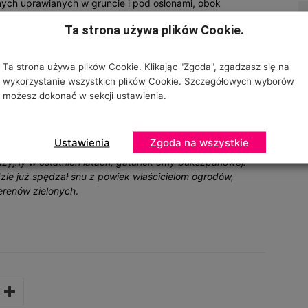
ych uprawianych w gruncie i pod osłonami, obok
tosowanie przeciwko licznym gatunkom agrofagów. Należą
Ta strona używa plików Cookie.
niowiec, wciornastek zachodni, miniarki, mszyce, czerwce,
Ta strona używa plików Cookie. Klikając "Zgoda", zgadzasz się na
zególne miejsce w ofercie naszej firmy i na rynku
wykorzystanie wszystkich plików Cookie. Szczegółowych wyborów
wi Urszula Filipecka, dyrektor marketingu w firmie Sumi
możesz dokonać w sekcji ustawienia.
raz szerokie spektrum działania to cechy, które
i insektycydów. Rozszerzenie rejestracji o zwalczanie ćmy
Ustawienia
Zgoda na wszystkie
nak jest to odpowiedź na realny problem, jaki stanowi,
azyjny w ostatnich latach, gatunek ćmy bukszpanowej.
ie już spędzał snu z powiek właścicielom ogrodów,
erenów zielonych
.