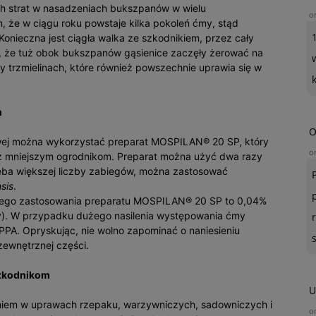
 strat w nasadzeniach bukszpanów w wielu
o
, że w ciągu roku powstaje kilka pokoleń ćmy, stąd
Konieczna jest ciągła walka ze szkodnikiem, przez cały
, że tuż obok bukszpanów gąsienice zaczęły żerować na
zy trzmielinach, które również powszechnie uprawia się w
m
O
wej można wykorzystać preparat MOSPILAN® 20 SP, który
o
z mniejszym ogrodnikom. Preparat można użyć dwa razy
eba większej liczby zabiegów, można zastosować
nsis
.
wego zastosowania preparatu MOSPILAN® 20 SP to 0,04%
dy). W przypadku dużego nasilenia występowania ćmy
PA. Opryskując, nie wolno zapominać o naniesieniu
zewnętrznej części.
szkodnikom
U
iem w uprawach rzepaku, warzywniczych, sadowniczych i
o