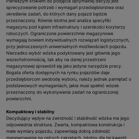
Pierwszym krokiem do podjęcia optymalnej decyzji jest
sprecyzowanie potrzeb i wymagań przedsiębiorstwa oraz
określenie zadań, do których dany pojazd będzie
przeznaczony. Równie istotna jest analiza specyfiki
magazynu pod kątem infrastruktury i szerokości korytarzy
roboczych. Ograniczone powierzchnie magazynowe
wymagają bowiem indywidualnych rozwiązań logistycznych,
przy jednoczesnych uniwersalnych możliwościach pojazdu.
Nierzadko wybór wózka podyktowany jest głównie jego
wszechstronnością, tak aby na danej przestrzeni
magazynowej sprawdził się jako jedyne narzędzie pracy.
Bogata oferta dostępnych na rynku pojazdów daje
przedsiębiorcom swobodę wyboru, należy jednak pamiętać o
podstawowych wymaganiach, jakie musi spełnić wózek
przeznaczony do wykonywania zadań na ograniczonej
powierzchni.
Kompaktowy i stabilny
Decydujący wpływ na zwrotność i stabilność wózka ma jego
odpowiednia struktura. Zwarta, kompaktowa konstrukcja i
małe wymiary pojazdu, zapewniają dobrą zdolność
manewrowania na ostrych zakrętach. Istotny dla tej kwestii