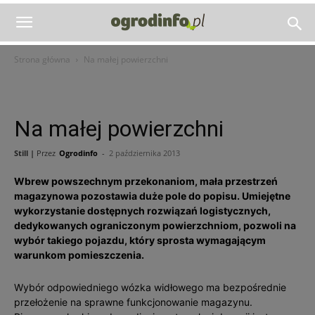
Strona główna
Na małej powierzchni
Na małej powierzchni
Still |
Przez
Ogrodinfo
-
2 października 2013
Wbrew powszechnym przekonaniom, mała przestrzeń
magazynowa pozostawia duże pole do popisu. Umiejętne
wykorzystanie dostępnych rozwiązań logistycznych,
dedykowanych ograniczonym powierzchniom, pozwoli na
wybór takiego pojazdu, który sprosta wymagającym
warunkom pomieszczenia.
Wybór odpowiedniego wózka widłowego ma bezpośrednie
przełożenie na sprawne funkcjonowanie magazynu.