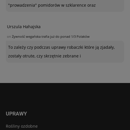
"prowadzenia" pomidorów w szklarence oraz
Urszula Hahajska
on
Żywność wegańska trafia już do ponad 1/3 Polaków
To zależy czy podczas uprawy robaczki które ją zjadały,
zostały otrute, czy skrzętnie zebrane i
UPRAWY
Rośliny ozdobne