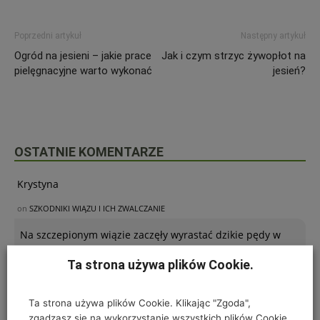
Poprzedni artykuł
Następny artykuł
Ogród na jesieni – jakie prace
Jak i czym strzyc żywopłot na
pielęgnacyjne warto wykonać
jesień?
OSTATNIE KOMENTARZE
Krystyna
on
SZKODNIKI WIĄZU I ICH ZWALCZANIE
Na szczepionym wiązie zaczęły wyrastać dzikie pędy w
bardzo dużej ilości. Co z nimi należy
Ta strona używa plików Cookie.
Ta strona używa plików Cookie. Klikając "Zgoda",
Kinga
zgadzasz się na wykorzystanie wszystkich plików Cookie.