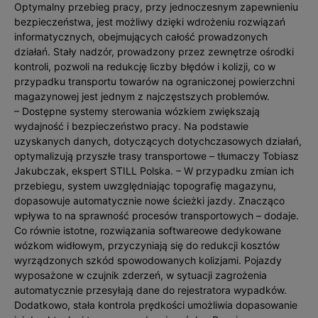
Optymalny przebieg pracy, przy jednoczesnym zapewnieniu
bezpieczeństwa, jest możliwy dzięki wdrożeniu rozwiązań
informatycznych, obejmujących całość prowadzonych
działań. Stały nadzór, prowadzony przez zewnętrze ośrodki
kontroli, pozwoli na redukcję liczby błędów i kolizji, co w
przypadku transportu towarów na ograniczonej powierzchni
magazynowej jest jednym z najczęstszych problemów.
– Dostępne systemy sterowania wózkiem zwiększają
wydajność i bezpieczeństwo pracy. Na podstawie
uzyskanych danych, dotyczących dotychczasowych działań,
optymalizują przyszłe trasy transportowe – tłumaczy Tobiasz
Jakubczak, ekspert STILL Polska. – W przypadku zmian ich
przebiegu, system uwzględniając topografię magazynu,
dopasowuje automatycznie nowe ścieżki jazdy. Znacząco
wpływa to na sprawność procesów transportowych – dodaje.
Co równie istotne, rozwiązania softwareowe dedykowane
wózkom widłowym, przyczyniają się do redukcji kosztów
wyrządzonych szkód spowodowanych kolizjami. Pojazdy
wyposażone w czujnik zderzeń, w sytuacji zagrożenia
automatycznie przesyłają dane do rejestratora wypadków.
Dodatkowo, stała kontrola prędkości umożliwia dopasowanie