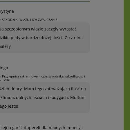
rystyna
n
SZKODNIKI WIĄZU I ICH ZWALCZANIE
Na szczepionym wiązie zaczęły wyrastać
dzikie pędy w bardzo dużej ilości. Co z nimi
należy
inga
n
Przylepnica szklarniowa – opis szkodnika, szkodliwość i
chrona
Dzień dobry. Mam tego zatrważającą ilość na
aktinidii, dolnych liściach i łodygach. Multum
ego jest!!!
olejna garść dupereli dla młodych imbecyli