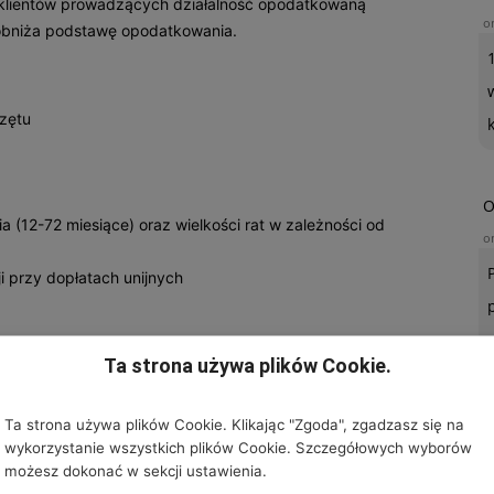
lientów prowadzących działalność opodatkowaną
o
obniża podstawę opodatkowania.
zętu
O
 (12-72 miesiące) oraz wielkości rat w zależności od
o
ji przy dopłatach unijnych
Ta strona używa plików Cookie.
Ta strona używa plików Cookie. Klikając "Zgoda", zgadzasz się na
wykorzystanie wszystkich plików Cookie. Szczegółowych wyborów
U
możesz dokonać w sekcji ustawienia.
o