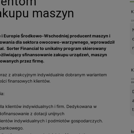
lientom
akupu maszyn
K
o
sce i Europie Środkowo-Wschodniej producent maszyn i
yzowania dla sektora owocowo-warzywnego, wprowadził
ial. Sorter Financial to unikalny program skierowany
umożliwiający sfinansowanie zakupu urządzeń, maszyn
rowanych przez firmę.
K
wraz z atrakcyjnym indywidualnie dobranym wariantem
o
ości finansowych klientów.
o
ia:
 klientów indywidualnych i firm. Dedykowana w
t
ofinansowanie z dotacji unijnych
entów indywidualnych i podmiotów gospodarczych.
u bankowego.
k