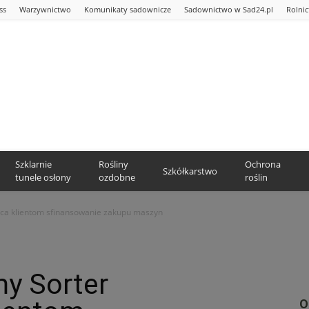
ss
Warzywnictwo
Komunikaty sadownicze
Sadownictwo w Sad24.pl
Rolni
Szklarnie
Rośliny
Ochrona
Szkółkarstwo
tunele osłony
ozdobne
roślin
ąca klientom sfinansowanie zakupu maszyn
my Sorter
O