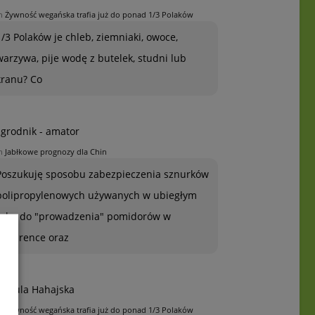
n
Żywność wegańska trafia już do ponad 1/3 Polaków
1/3 Polaków je chleb, ziemniaki, owoce,
warzywa, pije wodę z butelek, studni lub
kranu? Co
grodnik - amator
n
Jabłkowe prognozy dla Chin
Poszukuję sposobu zabezpieczenia sznurków
polipropylenowych używanych w ubiegłym
roku do "prowadzenia" pomidorów w
szklarence oraz
rszula Hahajska
n
Żywność wegańska trafia już do ponad 1/3 Polaków