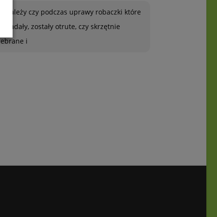
To zależy czy podczas uprawy robaczki które
ją zjadały, zostały otrute, czy skrzętnie
zebrane i