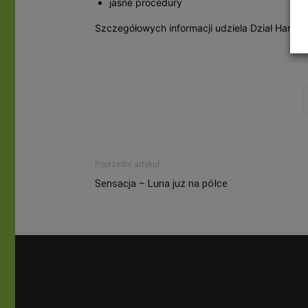
jasne procedury
Szczegółowych informacji udziela Dział Handlow
Poprzedni artykuł
Sensacja – Luna już na półce