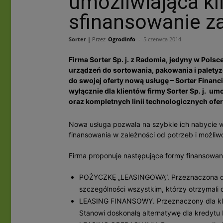
umożliwiająca k
sfinansowanie z
Sorter |
Przez
Ogrodinfo
-
5 czerwca 2014
Firma Sorter Sp. j. z Radomia, jedyny w Pol
urządzeń do sortowania, pakowania i palet
do swojej oferty nową usługę – Sorter Financ
wyłącznie dla klientów firmy Sorter Sp. j. 
oraz kompletnych linii technologicznych ofe
Nowa usługa pozwala na szybkie ich nabycie 
finansowania w zależności od potrzeb i możliw
Firma proponuje następujące formy finansowan
POŻYCZKĘ „LEASINGOWĄ”. Przeznaczona dla
szczególności wszystkim, którzy otrzymali d
LEASING FINANSOWY. Przeznaczony dla kli
Stanowi doskonałą alternatywę dla kredyt