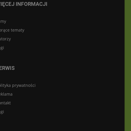
IĘCEJ INFORMACJI
lmy
orące tematy
utorzy
gi
ERWIS
lityka prywatności
eklama
ontakt
gi