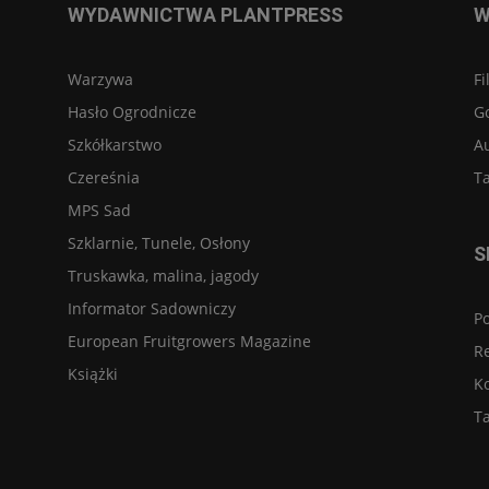
WYDAWNICTWA PLANTPRESS
W
Warzywa
Fi
Hasło Ogrodnicze
G
Szkółkarstwo
A
Czereśnia
Ta
MPS Sad
Szklarnie, Tunele, Osłony
S
Truskawka, malina, jagody
Informator Sadowniczy
Po
European Fruitgrowers Magazine
R
Książki
K
Ta