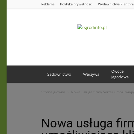
Reklama
Polityka prywatności
Wydawnictwa Plantpre
Ogrodinfo.pl
Owoce
Sadownictwo
Warzywa
jagodowe
Strona główna
Nowa usługa firmy Sorter umożliwiaj
Nowa usługa fir