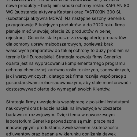
nowe produkty – będą nimi środki ochrony roślin: KAPŁAN 80
WG (substancja aktywna Kaptan) oraz FASTOXIN 300 SL
(substancja aktywna MCPA). Na następne sezony Generiks
przygotowuje 8 kolejnych produktów, a do 2020 roku firma
planuje mieć w swojej ofercie 20 produktów w pełnej
rejestracji. Generiks stale poszerza swoją ofertę preparatów
dla ochrony upraw małoobszarowych, ponieważ brak
właściwych preparatów do takiej ochrony to duży problem na
terenie Unii Europejskiej. Strategia rozwoju firmy Generiks
oparta jest na wypracowaniu komplementarnego programu
ochrony chemicznej zarówno roślin rolniczych, sadowniczych,
jak i warzywniczych, dlatego też firma rozwija współpracę z
gospodarstwami rolno-sadowniczymi, aby stale monitorować i
dostosowywać ofertę do wymagań swoich Klientów.
Strategia firmy uwzględnia współpracę z polskimi instytutami
naukowymi oraz kładzie nacisk na inwestycje w obszarze
badawczo-rozwojowym. Dzięki temu w nowoczesnym
laboratorium Generiks prowadzone są m.in. prace nad
innowacyjnymi produktami, zwiększeniem skuteczności
adiuwantów oraz badania w kierunku obniżania dawek