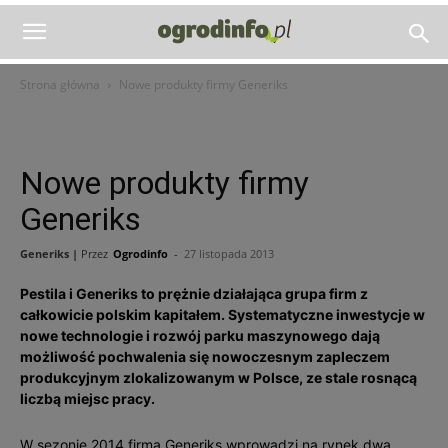
Strona główna
Nowe produkty firmy Generiks
Nowe produkty firmy
Generiks
Generiks |
Przez
Ogrodinfo
-
27 listopada 2013
Pestila i Generiks to prężnie działająca grupa firm z
całkowicie polskim kapitałem. Systematyczne inwestycje w
nowe technologie i rozwój parku maszynowego dają
możliwość pochwalenia się nowoczesnym zapleczem
produkcyjnym zlokalizowanym w Polsce, ze stale rosnącą
liczbą miejsc pracy.
W sezonie 2014 firma Generiks wprowadzi na rynek dwa