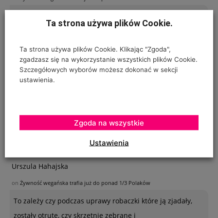
1/3 Polaków je chleb, ziemniaki, owoce, warzywa, pije
Ta strona używa plików Cookie.
wodę z butelek, studni lub kranu? Co
Ta strona używa plików Cookie. Klikając "Zgoda",
zgadzasz się na wykorzystanie wszystkich plików Cookie.
Ogrodnik - amator
Szczegółowych wyborów możesz dokonać w sekcji
ustawienia.
on
Jabłkowe prognozy dla Chin
Poszukuję sposobu zabezpieczenia sznurków
polipropylenowych używanych w ubiegłym roku do
Zgoda na wszystkie
"prowadzenia" pomidorów w szklarence oraz
Ustawienia
Urszula Hahajska
on
Żywność wegańska trafia już do ponad 1/3 Polaków
To zależy czy podczas uprawy robaczki które ją zjadały,
zostały otrute, czy skrzętnie zebrane i