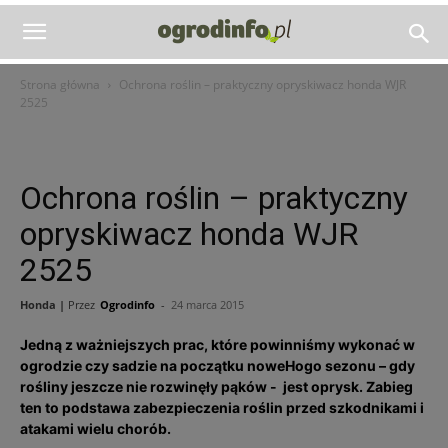
Strona główna
Ochrona roślin – praktyczny opryskiwacz honda WJR
2525
Ochrona roślin – praktyczny
opryskiwacz honda WJR
2525
Honda |
Przez
Ogrodinfo
-
24 marca 2015
Jedną z ważniejszych prac, które powinniśmy wykonać w
ogrodzie czy sadzie na początku noweHogo sezonu – gdy
rośliny jeszcze nie rozwinęły pąków - jest oprysk. Zabieg
ten to podstawa zabezpieczenia roślin przed szkodnikami i
atakami wielu chorób.