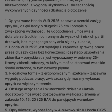
niezawodność, z wygodą użytkownika, skutecznością
wykonywanych czynności i dbałością o otoczenie:
1. Opryskiwacz Honda WJR 2525 zapewnia szeroki zasięg
oprysku, dzięki lancy o długości 75 cm i pompie o
zwiększonej wydajności. Te udogodnienia umożliwiają
dotarcie ze środkiem ochronnym do wysokich i niskich partii
drzewek, bez męczącego schylania się czy kucania,
2. Honda WJR 2525 jest wydajny i zapewnia sprawną pracę
przez dłuższy czas bez konieczności częstego uzupełniania
zbiornika – opryskiwacz jest wyposażony w pojemny 25-
litrowy zbiornik roboczy, w którym można stosować wszelkie
środki ochronne, w tym nawozy płynne.
3. Plecakowa forma – z ergonomicznymi szelkami – zapewnia
wygodę podczas pracy, zwłaszcza gdy musimy wykonać
oprysk na większym terenie.
4. Obsługę urządzenia i skuteczność działania ułatwia
dodatkowo możliwość dostosowania wielkości ciśnienia w
zakresie 10, 15, 20 i 25 BAR do panujących warunków
oprysku.
5. Opryskiwacz, wyposażony w 4-suwowy silnik Honda GX25