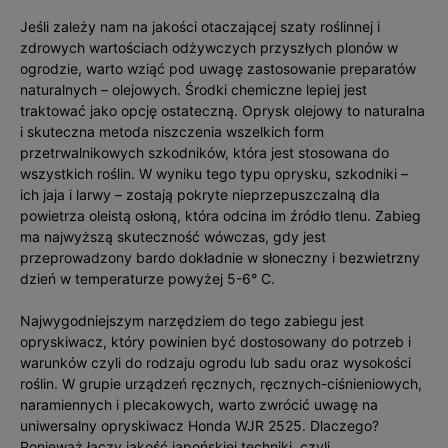
Jeśli zależy nam na jakości otaczającej szaty roślinnej i
zdrowych wartościach odżywczych przyszłych plonów w
ogrodzie, warto wziąć pod uwagę zastosowanie preparatów
naturalnych – olejowych. Środki chemiczne lepiej jest
traktować jako opcję ostateczną. Oprysk olejowy to naturalna
i skuteczna metoda niszczenia wszelkich form
przetrwalnikowych szkodników, która jest stosowana do
wszystkich roślin. W wyniku tego typu oprysku, szkodniki –
ich jaja i larwy – zostają pokryte nieprzepuszczalną dla
powietrza oleistą osłoną, która odcina im źródło tlenu. Zabieg
ma najwyższą skuteczność wówczas, gdy jest
przeprowadzony bardo dokładnie w słoneczny i bezwietrzny
dzień w temperaturze powyżej 5-6° C.
Najwygodniejszym narzędziem do tego zabiegu jest
opryskiwacz, który powinien być dostosowany do potrzeb i
warunków czyli do rodzaju ogrodu lub sadu oraz wysokości
roślin. W grupie urządzeń ręcznych, ręcznych-ciśnieniowych,
naramiennych i plecakowych, warto zwrócić uwagę na
uniwersalny opryskiwacz Honda WJR 2525. Dlaczego?
Ponieważ łączy jakość japońskiej techniki, czyli