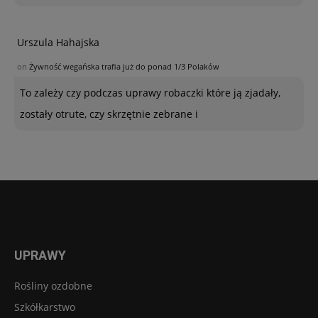
Urszula Hahajska
on
Żywność wegańska trafia już do ponad 1/3 Polaków
To zależy czy podczas uprawy robaczki które ją zjadały,
zostały otrute, czy skrzętnie zebrane i
UPRAWY
Rośliny ozdobne
Szkółkarstwo