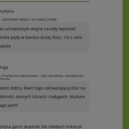
rystyna
n
SZKODNIKI WIĄZU I ICH ZWALCZANIE
Na szczepionym wiązie zaczęły wyrastać
dzikie pędy w bardzo dużej ilości. Co z nimi
należy
inga
n
Przylepnica szklarniowa – opis szkodnika, szkodliwość i
chrona
Dzień dobry. Mam tego zatrważającą ilość na
aktinidii, dolnych liściach i łodygach. Multum
ego jest!!!
olejna garść dupereli dla młodych imbecyli