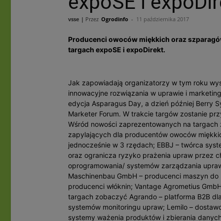
expoSE i expoDir
vsse |
Przez
Ogrodinfo
-
11 października 2017
Producenci owoców miękkich oraz szparagów 
targach expoSE i expoDirekt.
Jak zapowiadają organizatorzy w tym roku wys
innowacyjne rozwiązania w uprawie i marketing
edycja Asparagus Day, a dzień później Berry S
Marketer Forum. W trakcie targów zostanie pr
Wśród nowości zaprezentowanych na targach z
zapylających dla producentów owoców miękki
jednocześnie w 3 rzędach; EBBJ – twórca syst
oraz ogranicza ryzyko prażenia upraw przez
oprogramowania/ systemów zarządzania upraw
Maschinenbau GmbH – producenci maszyn do u
producenci włóknin; Vantage Agrometius GmbH
targach zobaczyć Agrando – platforma B2B dl
systemów monitoringu upraw; Lemilo – dostawc
systemy ważenia produktów i zbierania danych