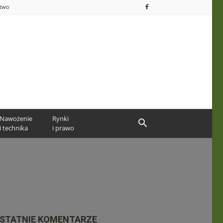
ctwo
Nawożenie
Rynki
i technika
i prawo
STATNIE KOMENTARZE