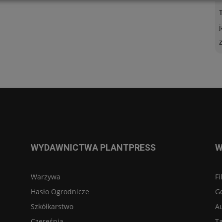
WYDAWNICTWA PLANTPRESS
W
Warzywa
Fi
Hasło Ogrodnicze
G
Szkółkarstwo
A
Czereśnia
Ta