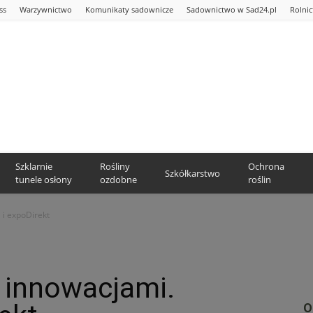
ss
Warzywnictwo
Komunikaty sadownicze
Sadownictwo w Sad24.pl
Rolni
Szklarnie
Rośliny
Ochrona
Szkółkarstwo
tunele osłony
ozdobne
roślin
 i expoDirekt
 innowacjami.
O