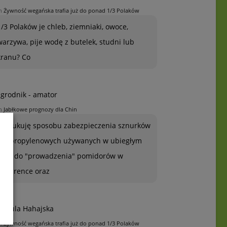
n
Żywność wegańska trafia już do ponad 1/3 Polaków
1/3 Polaków je chleb, ziemniaki, owoce,
warzywa, pije wodę z butelek, studni lub
kranu? Co
grodnik - amator
n
Jabłkowe prognozy dla Chin
Poszukuję sposobu zabezpieczenia sznurków
polipropylenowych używanych w ubiegłym
roku do "prowadzenia" pomidorów w
szklarence oraz
rszula Hahajska
n
Żywność wegańska trafia już do ponad 1/3 Polaków