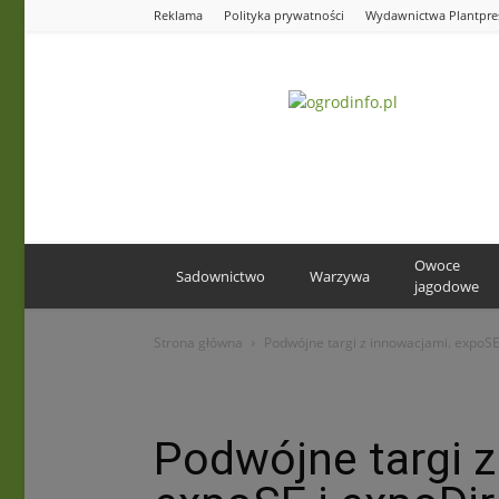
Reklama
Polityka prywatności
Wydawnictwa Plantpre
Ogrodinfo.pl
Owoce
Sadownictwo
Warzywa
jagodowe
Strona główna
Podwójne targi z innowacjami. expoSE
Podwójne targi z