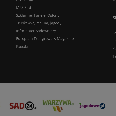
MPS Sad
Szklarnie, Tunele, Osłony
S
Truskawka, malina, jagody
Informator Sadowniczy
Po
European Fruitgrowers Magazine
R
Książki
K
Ta