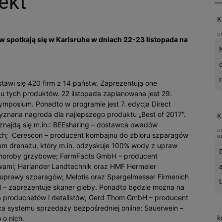
ekt
K
o
spotkają się w Karlsruhe w dniach 22-23 listopada na
tawi się 420 firm z 14 państw. Zaprezentują one
u tych produktów. 22 listopada zaplanowana jest 29.
ymposium. Ponadto w programie jest 7. edycja Direct
zyznana nagroda dla najlepszego produktu „Best of 2017”.
K
najdą się m.in.: BEEsharing – dostawca owadów
o
ch; Cerescon – producent kombajnu do zbioru szparagów
o
em drenażu, który m.in. odzyskuje 100% wody z upraw
 choroby grzybowe; FarmFacts GmbH – producent
ami; Harlander Landtechnik oraz HMF Hermeler
prawy szparagów; Melotis oraz Spargelmesser Firmenich
t
 – zaprezentuje skaner gleby. Ponadto będzie można na
a producnetów i detalistów; Gerd Thom GmbH – producent
a systemu sprzedaży bezpośredniej online; Sauerwein –
k
 o nich.