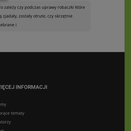
To zależy czy podczas uprawy robaczki które
ją zjadały, zostały otrute, czy skrzętnie
zebrane i
IĘCEJ INFORMACJI
lmy
orące tematy
utorzy
gi