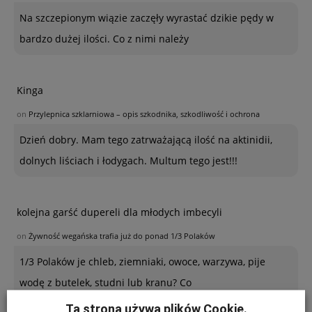
Na szczepionym wiązie zaczęły wyrastać dzikie pędy w
bardzo dużej ilości. Co z nimi należy
Kinga
on
Przylepnica szklarniowa – opis szkodnika, szkodliwość i ochrona
Dzień dobry. Mam tego zatrważającą ilość na aktinidii,
dolnych liściach i łodygach. Multum tego jest!!!
kolejna garść dupereli dla młodych imbecyli
on
Żywność wegańska trafia już do ponad 1/3 Polaków
1/3 Polaków je chleb, ziemniaki, owoce, warzywa, pije
wodę z butelek, studni lub kranu? Co
Ta strona używa plików Cookie.