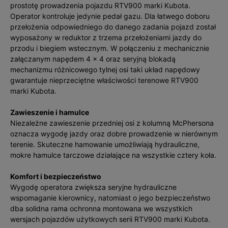
prostotę prowadzenia pojazdu RTV900 marki Kubota.
Operator kontroluje jedynie pedał gazu. Dla łatwego doboru
przełożenia odpowiedniego do danego zadania pojazd został
wyposażony w reduktor z trzema przełożeniami jazdy do
przodu i biegiem wstecznym. W połączeniu z mechanicznie
załączanym napędem 4 × 4 oraz seryjną blokadą
mechanizmu różnicowego tylnej osi taki układ napędowy
gwarantuje nieprzeciętne właściwości terenowe RTV900
marki Kubota.
Zawieszenie i hamulce
Niezależne zawieszenie przedniej osi z kolumną McPhersona
oznacza wygodę jazdy oraz dobre prowadzenie w nierównym
terenie. Skuteczne hamowanie umożliwiają hydrauliczne,
mokre hamulce tarczowe działające na wszystkie cztery koła.
Komfort i bezpieczeństwo
Wygodę operatora zwiększa seryjne hydrauliczne
wspomaganie kierownicy, natomiast o jego bezpieczeństwo
dba solidna rama ochronna montowana we wszystkich
wersjach pojazdów użytkowych serii RTV900 marki Kubota.