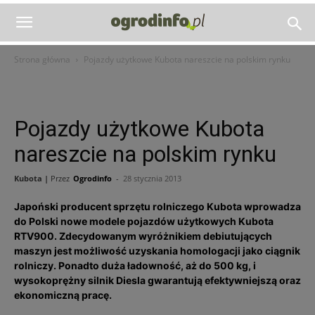
Strona główna
Pojazdy użytkowe Kubota nareszcie na polskim rynku
Pojazdy użytkowe Kubota
nareszcie na polskim rynku
Kubota |
Przez
Ogrodinfo
-
28 stycznia 2013
Japoński producent sprzętu rolniczego Kubota wprowadza
do Polski nowe modele pojazdów użytkowych Kubota
RTV900. Zdecydowanym wyróżnikiem debiutujących
maszyn jest możliwość uzyskania homologacji jako ciągnik
rolniczy. Ponadto duża ładowność, aż do 500 kg, i
wysokoprężny silnik Diesla gwarantują efektywniejszą oraz
ekonomiczną pracę.