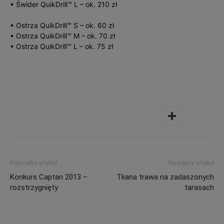
• Świder QuikDrill™ L – ok. 210 zł
• Ostrza QuikDrill™ S – ok. 60 zł
• Ostrza QuikDrill™ M – ok. 70 zł
• Ostrza QuikDrill™ L – ok. 75 zł
Poprzedni artykuł
Następny artykuł
Konkurs Captan 2013 –
Tkana trawa na zadaszonych
rozstrzygnięty
tarasach