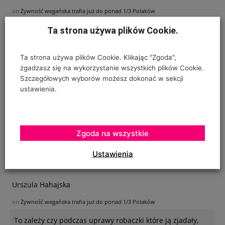
on
Żywność wegańska trafia już do ponad 1/3 Polaków
1/3 Polaków je chleb, ziemniaki, owoce, warzywa, pije
Ta strona używa plików Cookie.
wodę z butelek, studni lub kranu? Co
Ta strona używa plików Cookie. Klikając "Zgoda",
zgadzasz się na wykorzystanie wszystkich plików Cookie.
Szczegółowych wyborów możesz dokonać w sekcji
Ogrodnik - amator
ustawienia.
on
Jabłkowe prognozy dla Chin
Poszukuję sposobu zabezpieczenia sznurków
polipropylenowych używanych w ubiegłym roku do
Zgoda na wszystkie
"prowadzenia" pomidorów w szklarence oraz
Ustawienia
Urszula Hahajska
on
Żywność wegańska trafia już do ponad 1/3 Polaków
To zależy czy podczas uprawy robaczki które ją zjadały,