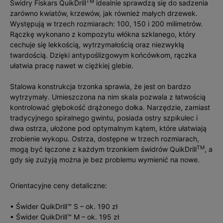
TM
Świdry Fiskars QuikDrill
idealnie sprawdzą się do sadzenia
zarówno kwiatów, krzewów, jak również małych drzewek.
Występują w trzech rozmiarach: 100, 150 i 200 milimetrów.
Rączkę wykonano z kompozytu włókna szklanego, który
cechuje się lekkością, wytrzymałością oraz niezwykłą
twardością. Dzięki antypoślizgowym końcówkom, rączka
ułatwia pracę nawet w ciężkiej glebie.
Stalowa konstrukcja trzonka sprawia, że jest on bardzo
wytrzymały. Umieszczona na nim skala pozwala z łatwością
kontrolować głębokość drążonego dołka. Narzędzie, zamiast
tradycyjnego spiralnego gwintu, posiada ostry szpikulec i
dwa ostrza, ułożone pod optymalnym kątem, które ułatwiają
zrobienie wykopu. Ostrza, dostępne w trzech rozmiarach,
TM
mogą być łączone z każdym trzonkiem świdrów QuikDrill
, a
gdy się zużyją można je bez problemu wymienić na nowe.
Orientacyjne ceny detaliczne:
• Świder QuikDrill™ S – ok. 190 zł
• Świder QuikDrill™ M – ok. 195 zł