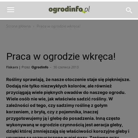
Strona główna
Praca w ogrodzie wkręca!
Praca w ogrodzie wkręca!
Fiskars |
Przez
Ogrodinfo
-
30 czerwca 2013
Rośliny sprawiają, że nasze otoczenie staje się piękniejsze.
Dodają nie tylko niezwykłych kolorów, ale również
przyciągają wiele pięknych owadów do naszego ogrodu.
Wiele osób nie wie, jak właściwie sadzić rośliny. W
zależności od tego, czy sadzimy roślinę z gołym
korzeniem, z bryłą, czy z pojemnika, inaczej
przygotowujemy ją i glebę do posadzenia. Inną często
wykonywaną w ogrodzie czynnością jest aeracja gleby,
dzięki której zmniejszają się właściwości korozyjne gleby i
usuwane są rozpuszczone w niej gazy. Zarówno przy