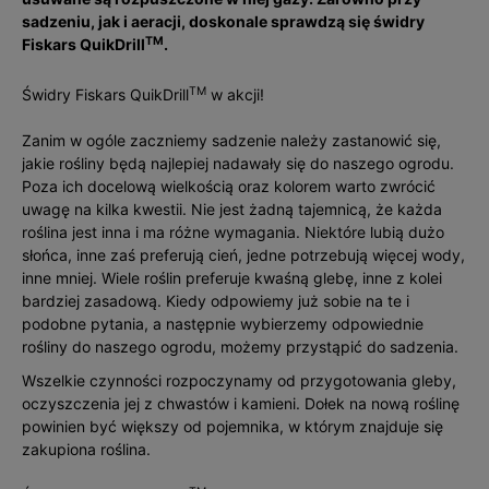
sadzeniu, jak i aeracji, doskonale sprawdzą się świdry
TM
Fiskars QuikDrill
.
TM
Świdry Fiskars QuikDrill
w akcji!
Zanim w ogóle zaczniemy sadzenie należy zastanowić się,
jakie rośliny będą najlepiej nadawały się do naszego ogrodu.
Poza ich docelową wielkością oraz kolorem warto zwrócić
uwagę na kilka kwestii. Nie jest żadną tajemnicą, że każda
roślina jest inna i ma różne wymagania. Niektóre lubią dużo
słońca, inne zaś preferują cień, jedne potrzebują więcej wody,
inne mniej. Wiele roślin preferuje kwaśną glebę, inne z kolei
bardziej zasadową. Kiedy odpowiemy już sobie na te i
podobne pytania, a następnie wybierzemy odpowiednie
rośliny do naszego ogrodu, możemy przystąpić do sadzenia.
Wszelkie czynności rozpoczynamy od przygotowania gleby,
oczyszczenia jej z chwastów i kamieni. Dołek na nową roślinę
powinien być większy od pojemnika, w którym znajduje się
zakupiona roślina.