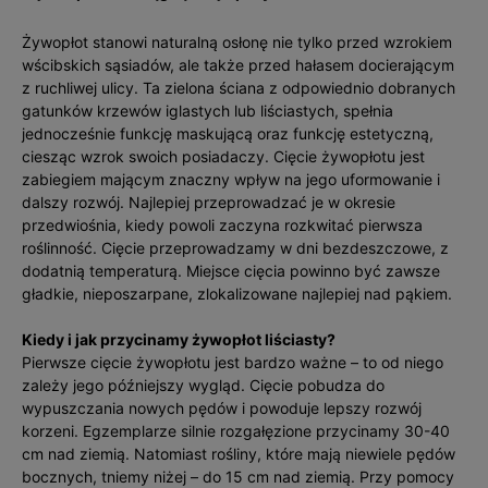
Żywopłot stanowi naturalną osłonę nie tylko przed wzrokiem
wścibskich sąsiadów, ale także przed hałasem docierającym
z ruchliwej ulicy. Ta zielona ściana z odpowiednio dobranych
gatunków krzewów iglastych lub liściastych, spełnia
jednocześnie funkcję maskującą oraz funkcję estetyczną,
ciesząc wzrok swoich posiadaczy. Cięcie żywopłotu jest
zabiegiem mającym znaczny wpływ na jego uformowanie i
dalszy rozwój. Najlepiej przeprowadzać je w okresie
przedwiośnia, kiedy powoli zaczyna rozkwitać pierwsza
roślinność. Cięcie przeprowadzamy w dni bezdeszczowe, z
dodatnią temperaturą. Miejsce cięcia powinno być zawsze
gładkie, nieposzarpane, zlokalizowane najlepiej nad pąkiem.
Kiedy i jak przycinamy żywopłot liściasty?
Pierwsze cięcie żywopłotu jest bardzo ważne – to od niego
zależy jego późniejszy wygląd. Cięcie pobudza do
wypuszczania nowych pędów i powoduje lepszy rozwój
korzeni. Egzemplarze silnie rozgałęzione przycinamy 30-40
cm nad ziemią. Natomiast rośliny, które mają niewiele pędów
bocznych, tniemy niżej – do 15 cm nad ziemią. Przy pomocy