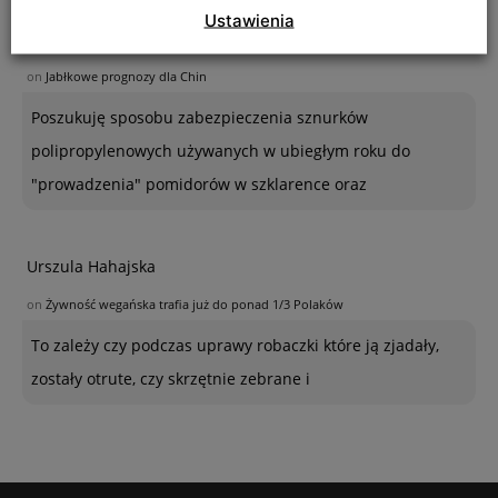
Ustawienia
Ogrodnik - amator
on
Jabłkowe prognozy dla Chin
Poszukuję sposobu zabezpieczenia sznurków
polipropylenowych używanych w ubiegłym roku do
"prowadzenia" pomidorów w szklarence oraz
Urszula Hahajska
on
Żywność wegańska trafia już do ponad 1/3 Polaków
To zależy czy podczas uprawy robaczki które ją zjadały,
zostały otrute, czy skrzętnie zebrane i