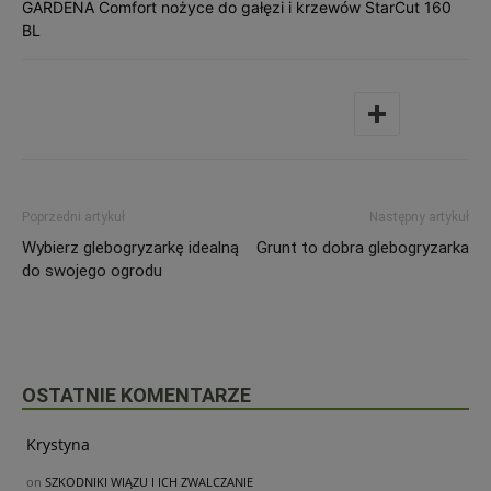
GARDENA Comfort nożyce do gałęzi i krzewów StarCut 160
BL
Poprzedni artykuł
Następny artykuł
Wybierz glebogryzarkę idealną
Grunt to dobra glebogryzarka
do swojego ogrodu
OSTATNIE KOMENTARZE
Krystyna
on
SZKODNIKI WIĄZU I ICH ZWALCZANIE