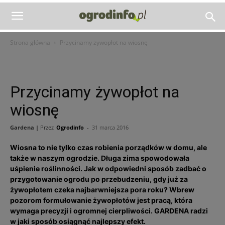
Strona główna
Przycinamy żywopłot na wiosnę
Przycinamy żywopłot na
wiosnę
Gardena |
Przez
Ogrodinfo
-
31 marca 2016
Wiosna to nie tylko czas robienia porządków w domu, ale
także w naszym ogrodzie. Długa zima spowodowała
uśpienie roślinności. Jak w odpowiedni sposób zadbać o
przygotowanie ogrodu po przebudzeniu, gdy już za
żywopłotem czeka najbarwniejsza pora roku? Wbrew
pozorom formułowanie żywopłotów jest pracą, która
wymaga precyzji i ogromnej cierpliwości. GARDENA radzi
w jaki sposób osiągnąć najlepszy efekt.