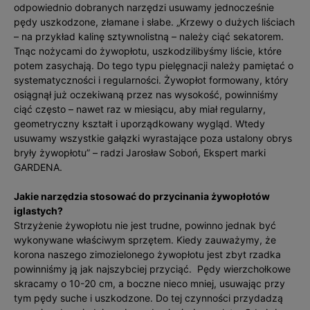
odpowiednio dobranych narzędzi usuwamy jednocześnie
pędy uszkodzone, złamane i słabe. „Krzewy o dużych liściach
– na przykład kalinę sztywnolistną – należy ciąć sekatorem.
Tnąc nożycami do żywopłotu, uszkodzilibyśmy liście, które
potem zasychają. Do tego typu pielęgnacji należy pamiętać o
systematyczności i regularności. Żywopłot formowany, który
osiągnął już oczekiwaną przez nas wysokość, powinniśmy
ciąć często – nawet raz w miesiącu, aby miał regularny,
geometryczny kształt i uporządkowany wygląd. Wtedy
usuwamy wszystkie gałązki wyrastające poza ustalony obrys
bryły żywopłotu” – radzi Jarosław Soboń, Ekspert marki
GARDENA.
Jakie narzędzia stosować do przycinania żywopłotów
iglastych?
Strzyżenie żywopłotu nie jest trudne, powinno jednak być
wykonywane właściwym sprzętem. Kiedy zauważymy, że
korona naszego zimozielonego żywopłotu jest zbyt rzadka
powinniśmy ją jak najszybciej przyciąć. Pędy wierzchołkowe
skracamy o 10-20 cm, a boczne nieco mniej, usuwając przy
tym pędy suche i uszkodzone. Do tej czynności przydadzą