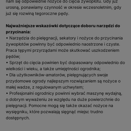
nam się odpowiednie nożyce do cięcia żywopłotu. Gdy już
urosną, ponawiamy czynność w okresie wczesnoletnim, gdy
już się rozwiną tegoroczne pędy.
Najważniejsze wskazówki dotyczące doboru narzędzi do
przycinania:
• Narzędzia do pielęgnacji, sekatory i nożyce do przycinania
żywopłotów powinny być odpowiednio naostrzone i czyste.
Praca tępymi przyrządami może skutkować uszkodzeniem
pędów;
• Sprzęt do cięcia powinien być dopasowany odpowiednio do
wielkości i wieku, a także umiejętności ogrodnika;
• Dla użytkowników-amatorów, pielęgnujących swoje
przydomowe ogrody najlepszym rozwiązaniem są nożyce o
małej wadze, z regulowanym uchwytem;
• Profesjonalni ogrodnicy powinni wybrać maszynę wydajną,
o dobrym wyważeniu ze względu na duże powierzchnie do
pielęgnacji. Pomocne mogą się także okazać nożyce na
wysięgniku, które pozwalają sięgnąć miejsc trudno
dostępnych.