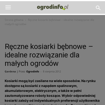
Strona główna
Ręczne kosiarki bębnowe – idealne rozwiązanie dla
małych ogrodów
Ręczne kosiarki bębnowe –
idealne rozwiązanie dla
małych ogrodów
Gardena |
Przez
Ogrodinfo
-
8 sierpnia 2012
Kosiarki mogą być zasilane na wiele sposobów. Na rynku
dostępne są kosiarki z napędem spalinowym,
akumulatorowym, elektrycznym, a także w pełni
zautomatyzowane roboty koszące. Wybór odpowiedniej
kosiarki zależy od indywidualnych preferencji użytkownika