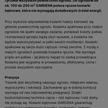
i przede wszystkim powierzchni ogrodu. Do ogrodów od
2
ok. 100 do 250 m
GARDENA poleca ręczne kosiarki
bębnowe, które nie wymagają dodatkowych źródeł energii.
Przy wyborze odpowiedniej kosiarki należy kierować się
głównie powierzchnią ogrodu. Kosiarka spalinowa przy małym
ogrodzie nie spełni swojego zadania, ponieważ koszty paliwa
i konserwacji sprzętu będą zbyt wysokie, a kosiarka nie
będzie wykorzystywać w pełni swoich możliwości. Kosiarki
spalinowe są także dużo cięższe i mniej zwrotne. Z myślą o
małych ogrodach powstała kosiarka ręczna. Nie wymaga
prądu ani paliwa – jej jedyny napęd to osobą prowadząca.
Kosiarka jest wygodna w prowadzeniu, efektywna, cicha i
przede wszystkim oszczędna.
Precyzja
Trawnik jest wizytówką naszego ogrodu, miejscem relaksu,
wypoczynku i rekreacji. Zachowanie go w dobrej kondycji
wymaga od nas odpowiedniej pielęgnacji. Dzięki
bezkontaktowej technice cięcia – nóż bębnowy i nóż dolny
nie stykają się. Kosiarki bębnowe GARDENA gwarantują
perfekcyjną pielęgnację trawnika. Hartowany, pokryty