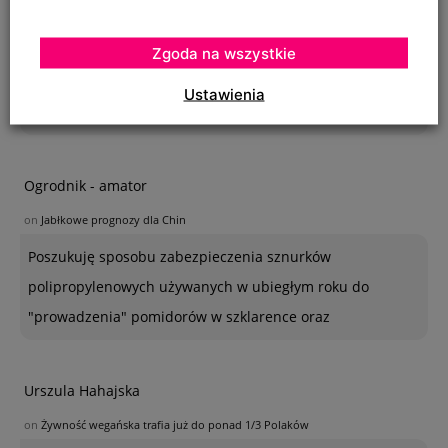
kolejna garść dupereli dla młodych imbecyli
on
Żywność wegańska trafia już do ponad 1/3 Polaków
Zgoda na wszystkie
1/3 Polaków je chleb, ziemniaki, owoce, warzywa, pije
Ustawienia
wodę z butelek, studni lub kranu? Co
Ogrodnik - amator
on
Jabłkowe prognozy dla Chin
Poszukuję sposobu zabezpieczenia sznurków
polipropylenowych używanych w ubiegłym roku do
"prowadzenia" pomidorów w szklarence oraz
Urszula Hahajska
on
Żywność wegańska trafia już do ponad 1/3 Polaków