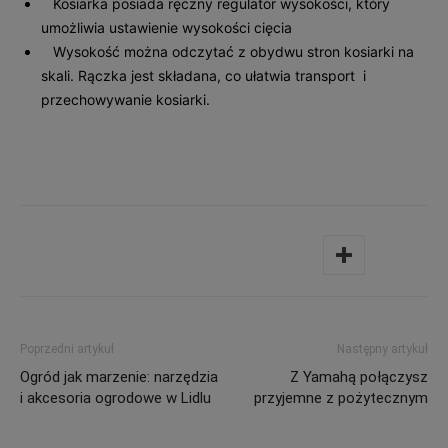
Kosiarka posiada ręczny regulator wysokości, który
umożliwia ustawienie wysokości cięcia
Wysokość można odczytać z obydwu stron kosiarki na
skali. Rączka jest składana, co ułatwia transport i
przechowywanie kosiarki.
Poprzedni artykuł
Następny artykuł
Ogród jak marzenie: narzędzia
Z Yamahą połączysz
i akcesoria ogrodowe w Lidlu
przyjemne z pożytecznym