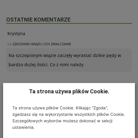
OSTATNIE KOMENTARZE
Krystyna
on
SZKODNIKI WIĄZU I ICH ZWALCZANIE
Na szczepionym wiązie zaczęły wyrastać dzikie pędy w
bardzo dużej ilości. Co z nimi należy
Kinga
Ta strona używa plików Cookie.
on
Przylepnica szklarniowa – opis szkodnika, szkodliwość i ochrona
Ta strona używa plików Cookie. Klikając "Zgoda",
Dzień dobry. Mam tego zatrważającą ilość na aktinidii,
zgadzasz się na wykorzystanie wszystkich plików Cookie.
dolnych liściach i łodygach. Multum tego jest!!!
Szczegółowych wyborów możesz dokonać w sekcji
ustawienia.