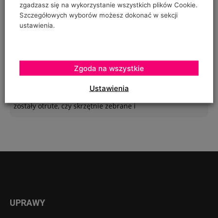
zgadzasz się na wykorzystanie wszystkich plików Cookie.
polipropylenowych używanych w ubiegłym roku do
Szczegółowych wyborów możesz dokonać w sekcji
"prowadzenia" pomidorów w szklarence oraz
ustawienia.
Urszula Hahajska
Zgoda na wszystkie
on
Żywność wegańska trafia już do ponad 1/3 Polaków
Ustawienia
To zależy czy podczas uprawy robaczki które ją zjadały,
zostały otrute, czy skrzętnie zebrane i
UPRAWY