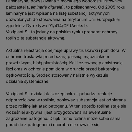
Laminaryna, pozyskiwana z morskiego wodorostu listownicy
palczastej (
Laminaria digitala
), to polisacharyd. Od 2005 roku
laminaryna jest wpisana na listę substancji aktywnych
dozwolonych do stosowania na terytorium Unii Europejskiej
zgodnie z Dyrektywa 91/414/CE (Aneks I).
Vaxiplant SL to jedyny na polskim rynku preparat ochrony
roślin z tą substancją aktywną.
Aktualna rejestracja obejmuje uprawy truskawki i pomidora. W
ochronie truskawki przed szarą pleśnią, mączniakiem
prawdziwym, białą plamistością liści i czerwoną plamistością
liści oraz w ochronie pomidora w gruncie przed bakteryjną
cętkowatością. Środek stosowany nalistnie wykazuje
działanie systemiczne.
Vaxiplant SL działa jak szczepionka – pobudza reakcje
odpornościowe w roślinie, ponieważ substancja jest odbierana
przez roślinę jak atak patogenu. W ten sposób roślina staje sie
wcześniej aktywna i jest przygotowana na ewentualne
zagrożenie patogenu. Dzięki temu roślina może sobie sama
poradzić z patogenem i choroba nie rozwinie się.