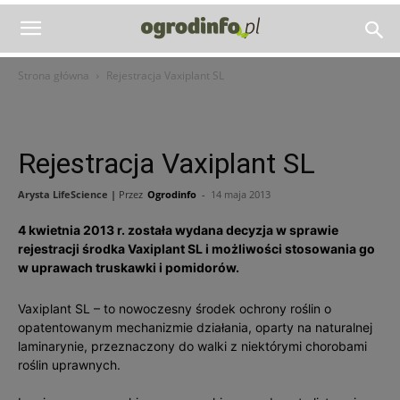
Strona główna
Rejestracja Vaxiplant SL
Rejestracja Vaxiplant SL
Arysta LifeScience |
Przez
Ogrodinfo
-
14 maja 2013
4 kwietnia 2013 r. została wydana decyzja w sprawie
rejestracji środka Vaxiplant SL i możliwości stosowania go
w uprawach truskawki i pomidorów.
Vaxiplant SL – to nowoczesny środek ochrony roślin o
opatentowanym mechanizmie działania, oparty na naturalnej
laminarynie, przeznaczony do walki z niektórymi chorobami
roślin uprawnych.