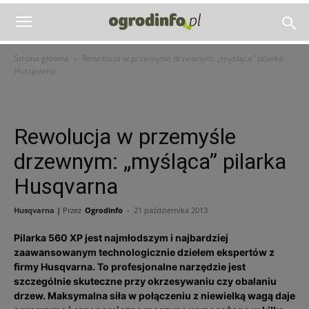
Strona główna
Rewolucja w przemyśle drzewnym: „myśląca” pilarka
Husqvarna
Rewolucja w przemyśle
drzewnym: „myśląca” pilarka
Husqvarna
Husqvarna |
Przez
Ogrodinfo
-
21 października 2013
Pilarka 560 XP jest najmłodszym i najbardziej
zaawansowanym technologicznie dziełem ekspertów z
firmy Husqvarna. To profesjonalne narzędzie jest
szczególnie skuteczne przy okrzesywaniu czy obalaniu
drzew. Maksymalna siła w połączeniu z niewielką wagą daje