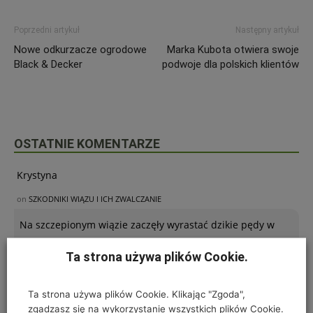
Poprzedni artykuł
Następny artykuł
Nowe odkurzacze ogrodowe
Marka Kubota otwiera swoje
Black & Decker
podwoje dla polskich klientów
OSTATNIE KOMENTARZE
Krystyna
on
SZKODNIKI WIĄZU I ICH ZWALCZANIE
Na szczepionym wiązie zaczęły wyrastać dzikie pędy w
bardzo dużej ilości. Co z nimi należy
Ta strona używa plików Cookie.
Ta strona używa plików Cookie. Klikając "Zgoda",
Kinga
zgadzasz się na wykorzystanie wszystkich plików Cookie.