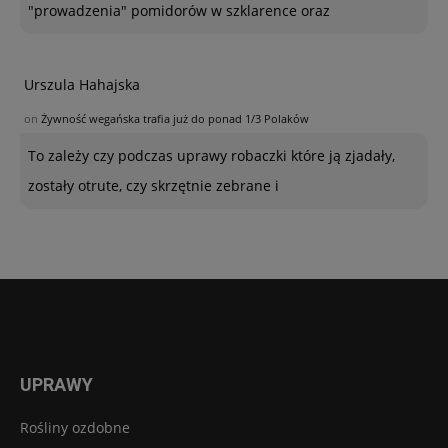
"prowadzenia" pomidorów w szklarence oraz
Urszula Hahajska
on
Żywność wegańska trafia już do ponad 1/3 Polaków
To zależy czy podczas uprawy robaczki które ją zjadały,
zostały otrute, czy skrzętnie zebrane i
UPRAWY
Rośliny ozdobne