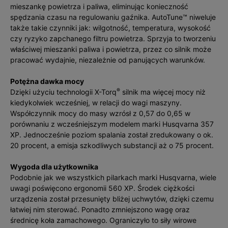
mieszankę powietrza i paliwa, eliminując konieczność
spędzania czasu na regulowaniu gaźnika. AutoTune™ niweluje
także takie czynniki jak: wilgotność, temperatura, wysokość
czy ryzyko zapchanego filtru powietrza. Sprzyja to tworzeniu
właściwej mieszanki paliwa i powietrza, przez co silnik może
pracować wydajnie, niezależnie od panujących warunków.
Potężna dawka mocy
®
Dzięki użyciu technologii X-Torq
silnik ma więcej mocy niż
kiedykolwiek wcześniej, w relacji do wagi maszyny.
Współczynnik mocy do masy wzrósł z 0,57 do 0,65 w
porównaniu z wcześniejszym modelem marki Husqvarna 357
XP. Jednocześnie poziom spalania został zredukowany o ok.
20 procent, a emisja szkodliwych substancji aż o 75 procent.
Wygoda dla użytkownika
Podobnie jak we wszystkich pilarkach marki Husqvarna, wiele
uwagi poświęcono ergonomii 560 XP. Środek ciężkości
urządzenia został przesunięty bliżej uchwytów, dzięki czemu
łatwiej nim sterować. Ponadto zmniejszono wagę oraz
średnicę koła zamachowego. Ograniczyło to siły wirowe