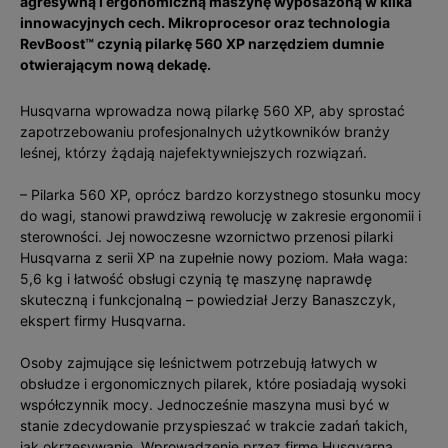
agresywną i ergonomiczną maszynę wyposażoną w kilka
innowacyjnych cech. Mikroprocesor oraz technologia
RevBoost™ czynią pilarkę 560 XP narzędziem dumnie
otwierającym nową dekadę.
Husqvarna wprowadza nową pilarkę 560 XP, aby sprostać
zapotrzebowaniu profesjonalnych użytkowników branży
leśnej, którzy żądają najefektywniejszych rozwiązań.
– Pilarka 560 XP, oprócz bardzo korzystnego stosunku mocy
do wagi, stanowi prawdziwą rewolucję w zakresie ergonomii i
sterowności. Jej nowoczesne wzornictwo przenosi pilarki
Husqvarna z serii XP na zupełnie nowy poziom. Mała waga:
5,6 kg i łatwość obsługi czynią tę maszynę naprawdę
skuteczną i funkcjonalną – powiedział Jerzy Banaszczyk,
ekspert firmy Husqvarna.
Osoby zajmujące się leśnictwem potrzebują łatwych w
obsłudze i ergonomicznych pilarek, które posiadają wysoki
współczynnik mocy. Jednocześnie maszyna musi być w
stanie zdecydowanie przyspieszać w trakcie zadań takich,
jak okrzesywanie. Wprowadzenie przez firmę Husqvarna