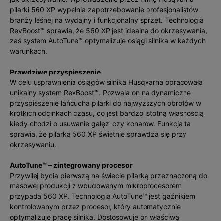
pilarki 560 XP wypełnia zapotrzebowanie profesjonalistów
branży leśnej na wydajny i funkcjonalny sprzęt. Technologia
RevBoost™ sprawia, że 560 XP jest idealna do okrzesywania,
zaś system AutoTune™ optymalizuje osiągi silnika w każdych
warunkach.
Prawdziwe przyspieszenie
W celu usprawnienia osiągów silnika Husqvarna opracowała
unikalny system RevBoost™. Pozwala on na dynamiczne
przyspieszenie łańcucha pilarki do najwyższych obrotów w
krótkich odcinkach czasu, co jest bardzo istotną własnością
kiedy chodzi o usuwanie gałęzi czy konarów. Funkcja ta
sprawia, że pilarka 560 XP świetnie sprawdza się przy
okrzesywaniu.
AutoTune™ – zintegrowany procesor
Przywilej bycia pierwszą na świecie pilarką przeznaczoną do
masowej produkcji z wbudowanym mikroprocesorem
przypada 560 XP. Technologia AutoTune™ jest gaźnikiem
kontrolowanym przez procesor, który automatycznie
optymalizuje pracę silnika. Dostosowuje on właściwą