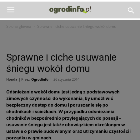
Strona główna
Sprawne i ciche usuwanie śniegu wokół domu
Sprawne i ciche usuwanie
śniegu wokół domu
Honda |
Przez
Ogrodinfo
-
26 stycznia 2014
Odśnieżanie wokół domu jest jedną z podstawowych
zimowych czynności do wykonania, by umożliwić
bezpieczny dostęp do domu i poruszanie się po
chodnikach i ścieżkach. W przypadku odśnieżania
chodników bezpośrednio przylegających do posesji –
usuwanie śniegu jest także obowiązkiem określonym w
ustawie o prawie budowlanym oraz utrzymaniu czystości i
porządku w gminach.