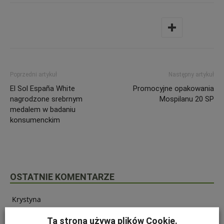
Poprzedni artykuł
Następny artykuł
El Sol España White
Promocyjne opakowania
nagrodzone srebrnym
Mospilanu 20 SP
medalem w badaniu
konsumenckim
OSTATNIE KOMENTARZE
Krystyna
on
SZKODNIKI WIĄZU I ICH ZWALCZANIE
Ta strona używa plików Cookie.