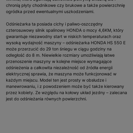
chronią płyty chodnikowe czy brukowe a także powierzchnię
ogródka przed ewentualnymi uszkodzeniami.
Odśnieżarka ta posiada cichy i paliwo-oszczędny
czterosuwowy silnik spalinowy HONDA o mocy 4,6KM, który
gwarantuje niezawodny start w niskich temperaturach oraz
wysoką wydajność maszyny – odśnieżarka HONDA HS 550 E
może przerzucić do 29 ton śniegu w ciągu godziny na
odległość do 8 m. Niewielkie rozmiary umożliwiają łatwe
przenoszenie maszyny w kolejne miejsce wymagające
odśnieżenia a całkowita niezależność od źródła energii
elektrycznej sprawia, że maszyna może funkcjonować w
każdym miejscu. Model ten jest prosty w obsłudze i
manewrowaniu, i z powodzeniem może być także kierowany
przez kobiety. Ze względu na kołowy układ jezdny – zalecana
jest do odśnieżania równych powierzchni.