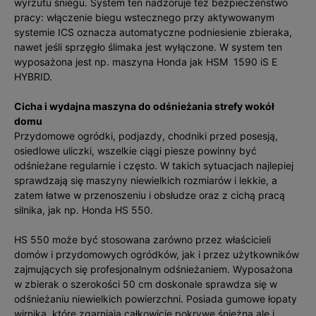
wyrzutu śniegu. System ten nadzoruje też bezpieczeństwo
pracy: włączenie biegu wstecznego przy aktywowanym
systemie ICS oznacza automatyczne podniesienie zbieraka,
nawet jeśli sprzęgło ślimaka jest wyłączone. W system ten
wyposażona jest np. maszyna Honda jak HSM 1590 iS E
HYBRID.
Cicha i wydajna maszyna do odśnieżania strefy wokół
domu
Przydomowe ogródki, podjazdy, chodniki przed posesją,
osiedlowe uliczki, wszelkie ciągi piesze powinny być
odśnieżane regularnie i często. W takich sytuacjach najlepiej
sprawdzają się maszyny niewielkich rozmiarów i lekkie, a
zatem łatwe w przenoszeniu i obsłudze oraz z cichą pracą
silnika, jak np. Honda HS 550.
HS 550 może być stosowana zarówno przez właścicieli
domów i przydomowych ogródków, jak i przez użytkowników
zajmujących się profesjonalnym odśnieżaniem. Wyposażona
w zbierak o szerokości 50 cm doskonale sprawdza się w
odśnieżaniu niewielkich powierzchni. Posiada gumowe łopaty
wirnika, które zgarniają całkowicie pokrywę śnieżną ale i