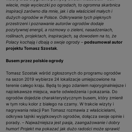
wiecie, moje wycieczki po ogrodach, to ogromna skarbnica
inspiracji zarówno dla mnie, jak i dla właścicieli małych i
dużych ogrodów w Polsce. Odkrywanie tych pięknych
przestrzeni i poznawanie autorów ogrodów dodaje
pozytywnej energii, a rozmowy o zieleni, nasadzeniach,
roślinach, projektach, inspiracjach, są dowodem na to, że
Polacy kochają i dbają o swoje ogrody
–
podsumował autor
projektu Tomasz Szostak
.
Busem przez polskie ogrody
Tomasz Szostak wśród zgłoszonych do programu ogrodów
na sezon 2019 wybierze 24 lokalizacje umiejscowione na
terenie całego kraju. Będą to jego zdaniem najoryginalniejsze i
najciekawsze miejsca, warte odwiedzenia i pokazania. Do
ogrodów dojedzie charakterystycznym busem, który zmienił
w tym roku kolor z białego na czarny. W trakcie wizyty i
nagrywania relacji Pan Tomasz rozmawia z właścicielami,
odkrywa tajniki wyjątkowych ogrodów, dołącza swoje opinie i
porady. –
Najważniejsza jest pasja, zaangażowanie i dobry
humor! Projekt ma pokazać jak dużo radości może sprawić