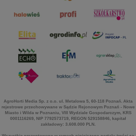
AgroHorti Media Sp. z o.o. ul. Metalowa 5, 60-118 Poznań. Akta
rejestrowe przechowywane w Sądzie Rejonowym Poznań - Nowe
Miasto i Wilda w Poznaniu, VIII Wydziale Gospodarczym, KRS
0001116269, NIP 7792573719, REGON 529158846, kapitał
zakładowy: 3.608.000 PLN.
Wszystkie prezentowane w ramach niniejszego portalu treści są