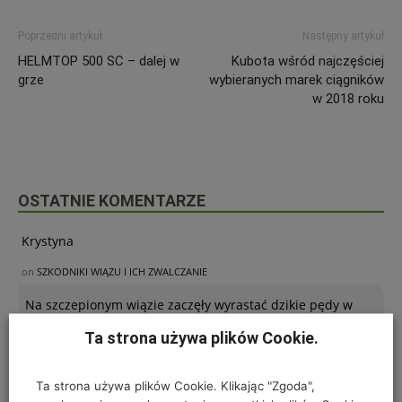
Poprzedni artykuł
Następny artykuł
HELMTOP 500 SC – dalej w
Kubota wśród najczęściej
grze
wybieranych marek ciągników
w 2018 roku
OSTATNIE KOMENTARZE
Krystyna
on
SZKODNIKI WIĄZU I ICH ZWALCZANIE
Na szczepionym wiązie zaczęły wyrastać dzikie pędy w
bardzo dużej ilości. Co z nimi należy
Ta strona używa plików Cookie.
Ta strona używa plików Cookie. Klikając "Zgoda",
Kinga