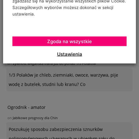
zgadzasz się na wykorzystanie wszystkich plików Cookie.
Szczegółowych wyborów możesz dokonać w sekcji
on
Przylepnica szklarniowa – opis szkodnika, szkodliwość i ochrona
ustawienia.
Dzień dobry. Mam tego zatrważającą ilość na aktinidii,
dolnych liściach i łodygach. Multum tego jest!!!
Zgoda na wszystkie
kolejna garść dupereli dla młodych imbecyli
Ustawienia
on
Żywność wegańska trafia już do ponad 1/3 Polaków
1/3 Polaków je chleb, ziemniaki, owoce, warzywa, pije
wodę z butelek, studni lub kranu? Co
Ogrodnik - amator
on
Jabłkowe prognozy dla Chin
Poszukuję sposobu zabezpieczenia sznurków
polipropylenowych używanych w ubiegłym roku do