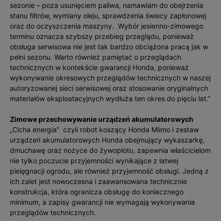
sezonie – poza usunięciem paliwa, namawiam do obejrzenia
stanu filtrów, wymiany oleju, sprawdzenia świecy zapłonowej
oraz do oczyszczenia maszyny. Wybór jesienno-zimowego
terminu oznacza szybszy przebieg przeglądu, ponieważ
obsługa serwisowa nie jest tak bardzo obciążona pracą jak w
pełni sezonu. Warto również pamiętać o przeglądach
technicznych w kontekście gwarancji Honda, ponieważ
wykonywanie okresowych przeglądów technicznych w naszej
autoryzowanej sieci serwisowej oraz stosowanie oryginalnych
materiałów eksploatacyjnych wydłuża ten okres do pięciu lat.”
Zimowe przechowywanie urządzeń akumulatorowych
„Cicha energia” czyli robot koszący Honda Miimo i zestaw
urządzeń akumulatorowych Honda obejmujący wykaszarkę,
dmuchawę oraz nożyce do żywopłotu, zapewnia właścicielom
nie tylko poczucie przyjemności wynikające z łatwej
pielęgnacji ogrodu, ale również przyjemność obsługi. Jedną z
ich zalet jest nowoczesna i zaawansowana technicznie
konstrukcja, która ogranicza obsługę do koniecznego
minimum, a zapisy gwarancji nie wymagają wykonywania
przeglądów technicznych.