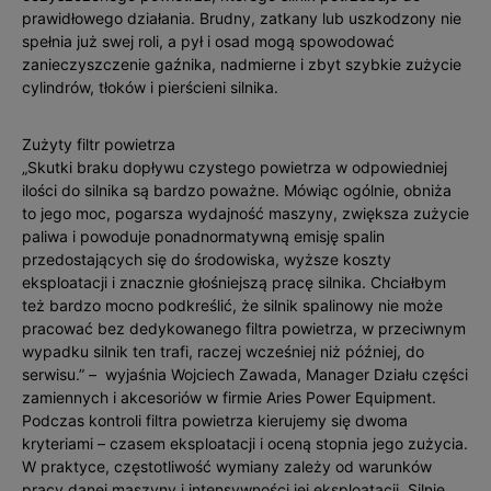
prawidłowego działania. Brudny, zatkany lub uszkodzony nie
spełnia już swej roli, a pył i osad mogą spowodować
zanieczyszczenie gaźnika, nadmierne i zbyt szybkie zużycie
cylindrów, tłoków i pierścieni silnika.
Zużyty filtr powietrza
„Skutki braku dopływu czystego powietrza w odpowiedniej
ilości do silnika są bardzo poważne. Mówiąc ogólnie, obniża
to jego moc, pogarsza wydajność maszyny, zwiększa zużycie
paliwa i powoduje ponadnormatywną emisję spalin
przedostających się do środowiska, wyższe koszty
eksploatacji i znacznie głośniejszą pracę silnika. Chciałbym
też bardzo mocno podkreślić, że silnik spalinowy nie może
pracować bez dedykowanego filtra powietrza, w przeciwnym
wypadku silnik ten trafi, raczej wcześniej niż później, do
serwisu.” – wyjaśnia Wojciech Zawada, Manager Działu części
zamiennych i akcesoriów w firmie Aries Power Equipment.
Podczas kontroli filtra powietrza kierujemy się dwoma
kryteriami – czasem eksploatacji i oceną stopnia jego zużycia.
W praktyce, częstotliwość wymiany zależy od warunków
pracy danej maszyny i intensywności jej eksploatacji. Silnie