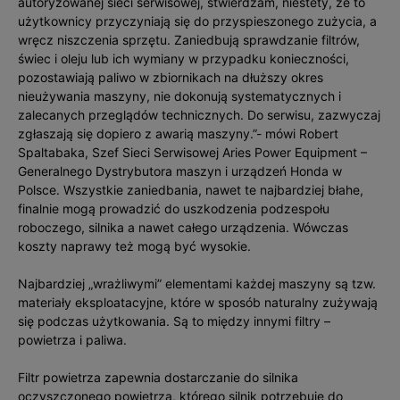
autoryzowanej sieci serwisowej, stwierdzam, niestety, że to
użytkownicy przyczyniają się do przyspieszonego zużycia, a
wręcz niszczenia sprzętu. Zaniedbują sprawdzanie filtrów,
świec i oleju lub ich wymiany w przypadku konieczności,
pozostawiają paliwo w zbiornikach na dłuższy okres
nieużywania maszyny, nie dokonują systematycznych i
zalecanych przeglądów technicznych. Do serwisu, zazwyczaj
zgłaszają się dopiero z awarią maszyny.”- mówi Robert
Spaltabaka, Szef Sieci Serwisowej Aries Power Equipment –
Generalnego Dystrybutora maszyn i urządzeń Honda w
Polsce. Wszystkie zaniedbania, nawet te najbardziej błahe,
finalnie mogą prowadzić do uszkodzenia podzespołu
roboczego, silnika a nawet całego urządzenia. Wówczas
koszty naprawy też mogą być wysokie.
Najbardziej „wrażliwymi” elementami każdej maszyny są tzw.
materiały eksploatacyjne, które w sposób naturalny zużywają
się podczas użytkowania. Są to między innymi filtry –
powietrza i paliwa.
Filtr powietrza zapewnia dostarczanie do silnika
oczyszczonego powietrza, którego silnik potrzebuje do