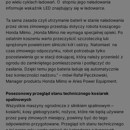
po wielu cyklach ładowań. O stopniu jego naładowania
informuje wskaźnik LED znajdujący się w ładowarce.
Ta sama zasada czyli utrzymanie baterii w stanie naładowania
przez okres zimowego przestoju dotyczy robota koszącego
Honda Miimo. „Honda Miimo nie wymaga specjalnej opieki. Po
ostatnim koszeniu warto przeczyścić szczoteczką lub
sprężonym powietrzem silniczki kół i ostrzy. Natomiast na
czas zimowego odpoczynku, robot potrzebuje tylko
pozostawienia go w stacji dokującej, którą należy przenieść z
ogrodu do zamkniętego pomieszczenia i podłączyć do
zasilania. Dzięki temu jego bateria ładuje się automatycznie
bez konieczności nadzoru.” – mówi Rafał Pęczkowski,
Manager produktu Honda Miimo w Aries Power Equipment.
Posezonowy przegląd stanu technicznego kosiarek
spalinowych
Wszystkie maszyny ogrodnicze z silnikiem spalinowym –
kosiarki, kosy glebogryzarki, nożyce, które nie będą używane
przez parę zimowych miesięcy, powinny być do tego
odpowiednio przygotowane. Przegląd ich stanu technicznego
o tej porze roku warto wpisać do kalendarza rutynowych