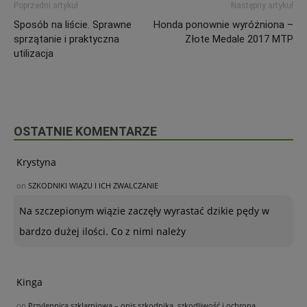
Poprzedni artykuł
Następny artykuł
Sposób na liście. Sprawne
Honda ponownie wyróżniona –
sprzątanie i praktyczna
Złote Medale 2017 MTP
utilizacja
OSTATNIE KOMENTARZE
Krystyna
on
SZKODNIKI WIĄZU I ICH ZWALCZANIE
Na szczepionym wiązie zaczęły wyrastać dzikie pędy w
bardzo dużej ilości. Co z nimi należy
Kinga
on
Przylepnica szklarniowa – opis szkodnika, szkodliwość i ochrona