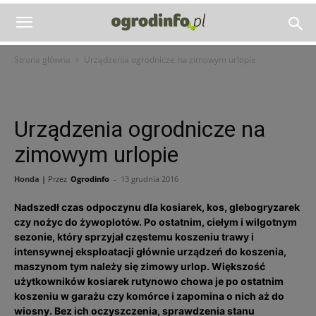
Strona główna
Urządzenia ogrodnicze na zimowym urlopie
Urządzenia ogrodnicze na
zimowym urlopie
Honda |
Przez
Ogrodinfo
-
13 grudnia 2016
Nadszedł czas odpoczynu dla kosiarek, kos, glebogryzarek
czy nożyc do żywoplotów. Po ostatnim, ciełym i wilgotnym
sezonie, który sprzyjał częstemu koszeniu trawy i
intensywnej eksploatacji głównie urządzeń do koszenia,
maszynom tym należy się zimowy urlop. Większość
użytkowników kosiarek rutynowo chowa je po ostatnim
koszeniu w garażu czy komórce i zapomina o nich aż do
wiosny. Bez ich oczyszczenia, sprawdzenia stanu