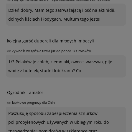
Dzień dobry. Mam tego zatrważającą ilość na aktinidii,
dolnych liściach i łodygach. Multum tego jest!!!
kolejna garść dupereli dla młodych imbecyli
on
Żywność wegańska trafia już do ponad 1/3 Polaków
1/3 Polaków je chleb, ziemniaki, owoce, warzywa, pije
wodę z butelek, studni lub kranu? Co
Ogrodnik - amator
on
Jabłkowe prognozy dla Chin
Poszukuję sposobu zabezpieczenia sznurków
polipropylenowych używanych w ubiegłym roku do
"prowadzenia" pomidorów w szklarence oraz