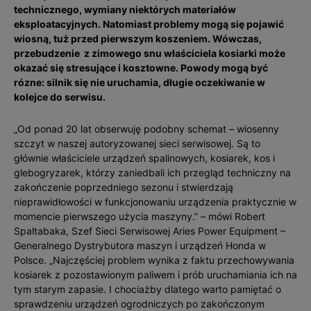
technicznego, wymiany niektórych materiałów
eksploatacyjnych. Natomiast problemy mogą się pojawić
wiosną, tuż przed pierwszym koszeniem. Wówczas,
przebudzenie z zimowego snu właściciela kosiarki może
okazać się stresujące i kosztowne. Powody mogą być
rózne: silnik się nie uruchamia, długie oczekiwanie w
kolejce do serwisu.
„Od ponad 20 lat obserwuję podobny schemat – wiosenny
szczyt w naszej autoryzowanej sieci serwisowej. Są to
głównie właściciele urządzeń spalinowych, kosiarek, kos i
glebogryzarek, którzy zaniedbali ich przegląd techniczny na
zakończenie poprzedniego sezonu i stwierdzają
nieprawidłowości w funkcjonowaniu urządzenia praktycznie w
momencie pierwszego użycia maszyny.” – mówi Robert
Spaltabaka, Szef Sieci Serwisowej Aries Power Equipment –
Generalnego Dystrybutora maszyn i urządzeń Honda w
Polsce. „Najczęściej problem wynika z faktu przechowywania
kosiarek z pozostawionym paliwem i prób uruchamiania ich na
tym starym zapasie. I chociażby dlatego warto pamiętać o
sprawdzeniu urządzeń ogrodniczych po zakończonym