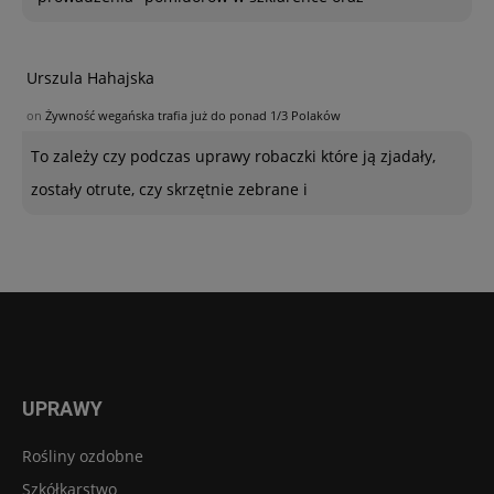
Urszula Hahajska
on
Żywność wegańska trafia już do ponad 1/3 Polaków
To zależy czy podczas uprawy robaczki które ją zjadały,
zostały otrute, czy skrzętnie zebrane i
UPRAWY
Rośliny ozdobne
Szkółkarstwo