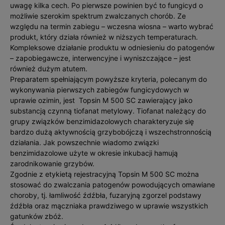
uwagę kilka cech. Po pierwsze powinien być to fungicyd o
możliwie szerokim spektrum zwalczanych chorób. Ze
względu na termin zabiegu – wczesna wiosna – warto wybrać
produkt, który działa również w niższych temperaturach.
Kompleksowe działanie produktu w odniesieniu do patogenów
– zapobiegawcze, interwencyjne i wyniszczające – jest
również dużym atutem.
Preparatem spełniającym powyższe kryteria, polecanym do
wykonywania pierwszych zabiegów fungicydowych w
uprawie ozimin, jest Topsin M 500 SC zawierający jako
substancją czynną tiofanat metylowy. Tiofanat należący do
grupy związków benzimidazolowych charakteryzuje się
bardzo dużą aktywnością grzybobójczą i wszechstronnością
działania. Jak powszechnie wiadomo związki
benzimidazolowe użyte w okresie inkubacji hamują
zarodnikowanie grzybów.
Zgodnie z etykietą rejestracyjną Topsin M 500 SC można
stosować do zwalczania patogenów powodujących omawiane
choroby, tj. łamliwość źdźbła, fuzaryjną zgorzel podstawy
źdźbła oraz mączniaka prawdziwego w uprawie wszystkich
gatunków zbóż.