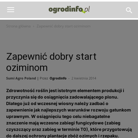
Strona główna
Zapewnić dobry start oziminom
Zapewnić dobry start
oziminom
Sumi Agro Poland |
Przez
Ogrodinfo
-
2 kwietnia 2014
Zdrowotność roślin jest istotnym elementem produkcji i
przyczynia się do osiągnięcia zadowalającego plonu.
Dlatego już od wczesnej wiosny należy zadbać o
zapewnienie jak najlepszych warunków rozwoju gatunkom
uprawnym. W osiągnięciu tego celu niebagatelne
znaczenie mają wczesne zabiegi fungicydowe (zabieg
czyszczący oraz zabieg w terminie T0), które przygotowują
do dalszej ochrony plantacje zbóż ozimych i rzepaku.