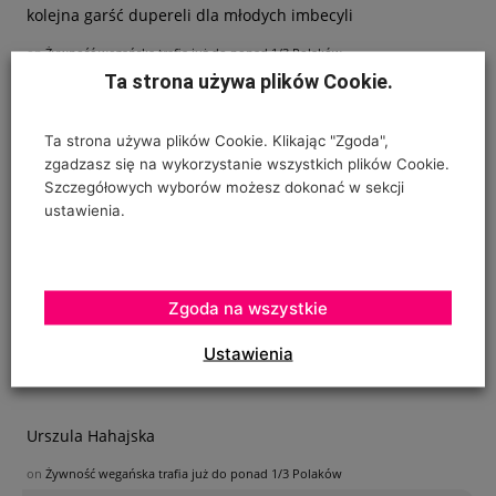
kolejna garść dupereli dla młodych imbecyli
on
Żywność wegańska trafia już do ponad 1/3 Polaków
Ta strona używa plików Cookie.
1/3 Polaków je chleb, ziemniaki, owoce, warzywa, pije
wodę z butelek, studni lub kranu? Co
Ta strona używa plików Cookie. Klikając "Zgoda",
zgadzasz się na wykorzystanie wszystkich plików Cookie.
Szczegółowych wyborów możesz dokonać w sekcji
Ogrodnik - amator
ustawienia.
on
Jabłkowe prognozy dla Chin
Poszukuję sposobu zabezpieczenia sznurków
Zgoda na wszystkie
polipropylenowych używanych w ubiegłym roku do
Ustawienia
"prowadzenia" pomidorów w szklarence oraz
Urszula Hahajska
on
Żywność wegańska trafia już do ponad 1/3 Polaków