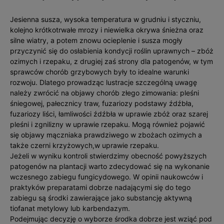
Jesienna susza, wysoka temperatura w grudniu i styczniu,
kolejno krótkotrwałe mrozy i niewielka okrywa śnieżna oraz
silne wiatry, a potem znowu ocieplenie i susza mogły
przyczynić się do osłabienia kondycji roślin uprawnych – zbóż
ozimych i rzepaku, z drugiej zaś strony dla patogenów, w tym
sprawców chorób grzybowych były to idealne warunki
rozwoju. Dlatego prowadząc lustracje szczególną uwagę
należy zwrócić na objawy chorób złego zimowania: pleśni
śniegowej, pałecznicy traw, fuzariozy podstawy źdźbła,
fuzariozy liści, łamliwości źdźbła w uprawie zbóż oraz szarej
pleśni i zgnilizny w uprawie rzepaku. Mogą również pojawić
się objawy mączniaka prawdziwego w zbożach ozimych a
także czerni krzyżowych,w uprawie rzepaku.
Jeżeli w wyniku kontroli stwierdzimy obecność powyższych
patogenów na plantacji warto zdecydować się na wykonanie
wczesnego zabiegu fungicydowego. W opinii naukowców i
praktyków preparatami dobrze nadającymi się do tego
zabiegu są środki zawierające jako substancję aktywną
tiofanat metylowy lub karbendazym.
Podejmując decyzję o wyborze środka dobrze jest wziąć pod