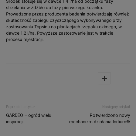
Środek stosuje się w dawce 1,4 l/ha od początku fazy
strzelania w źdźbło do fazy pierwszego kolanka.
Prowadzone przez producenta badania potwierdzają również
skuteczność zabiegu czyszczącego wykonywanego przy
zastosowaniu Topsinu na plantacjach rzepaku ozimego, w
dawce 1,2 l/ha. Powyższe zastosowanie jest w trakcie
procesu rejestracji.
Poprzedni artykuł
Następny artykuł
GARDEO – ogród wielu
Potwierdzono nowy
inspiracji
mechanizm działania Initium®