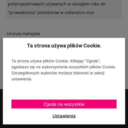
polipropylenowych używanych w ubiegłym roku do
"prowadzenia" pomidorów w szklarence oraz
Urszula Hahajska
on
Żywność wegańska trafia już do ponad 1/3 Polaków
Ta strona używa plików Cookie.
To zależy czy podczas uprawy robaczki które ją zjadały,
Ta strona używa plików Cookie. Klikając "Zgoda",
zostały otrute, czy skrzętnie zebrane i
zgadzasz się na wykorzystanie wszystkich plików Cookie.
Szczegółowych wyborów możesz dokonać w sekcji
ustawienia.
Zgoda na wszystkie
Ustawienia
UPRAWY