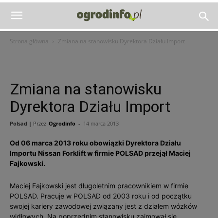
Strona główna
Zmiana na stanowisku Dyrektora Działu Import
Zmiana na stanowisku
Dyrektora Działu Import
Polsad |
Przez
Ogrodinfo
-
14 marca 2013
Od 06 marca 2013 roku obowiązki Dyrektora Działu
Importu Nissan Forklift w firmie POLSAD przejął Maciej
Fajkowski.
Maciej Fajkowski jest długoletnim pracownikiem w firmie
POLSAD. Pracuje w POLSAD od 2003 roku i od początku
swojej kariery zawodowej związany jest z działem wózków
widłowych. Na poprzednim stanowisku zajmował się