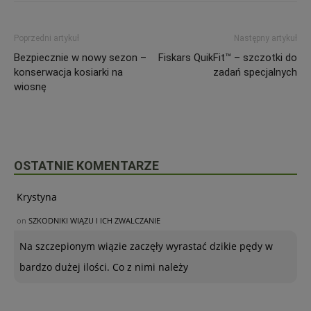
Poprzedni artykuł
Następny artykuł
Bezpiecznie w nowy sezon –
Fiskars QuikFit™ – szczotki do
konserwacja kosiarki na
zadań specjalnych
wiosnę
OSTATNIE KOMENTARZE
Krystyna
on
SZKODNIKI WIĄZU I ICH ZWALCZANIE
Na szczepionym wiązie zaczęły wyrastać dzikie pędy w
bardzo dużej ilości. Co z nimi należy