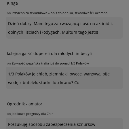
Kinga
on
Przylepnica szklarniowa – opis szkodnika, szkodliwość i ochrona
Dzień dobry. Mam tego zatrważającą ilość na aktinidii,
dolnych liściach i łodygach. Multum tego jest!!!
kolejna garść dupereli dla młodych imbecyli
on
Żywność wegańska trafia już do ponad 1/3 Polaków
1/3 Polaków je chleb, ziemniaki, owoce, warzywa, pije
wodę z butelek, studni lub kranu? Co
Ogrodnik - amator
on
Jabłkowe prognozy dla Chin
Poszukuję sposobu zabezpieczenia sznurków