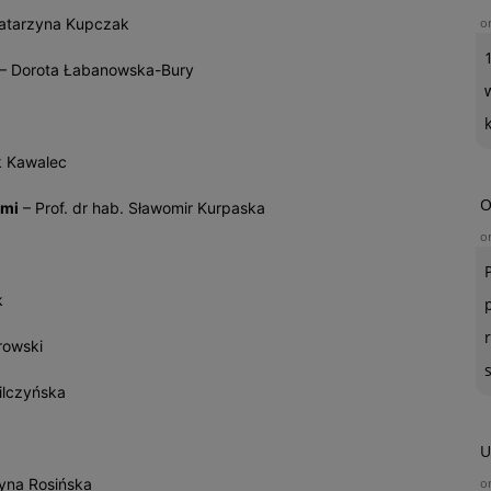
atarzyna Kupczak
o
– Dorota Łabanowska-Bury
 Kawalec
O
ami
– Prof. dr hab. Sławomir Kurpaska
o
k
rowski
ilczyńska
U
yna Rosińska
o