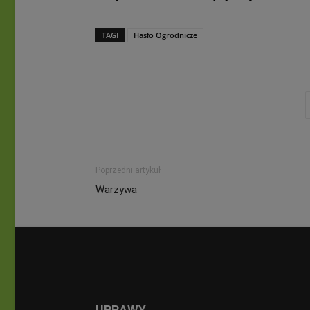
TAGI
Hasło Ogrodnicze
Poprzedni artykuł
Warzywa
UPRAWY