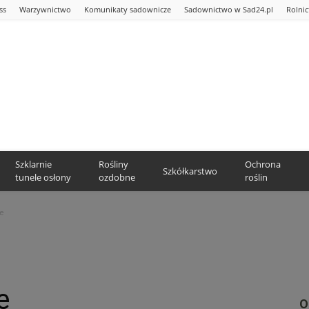
ss
Warzywnictwo
Komunikaty sadownicze
Sadownictwo w Sad24.pl
Rolni
Szklarnie
Rośliny
Ochrona
Szkółkarstwo
tunele osłony
ozdobne
roślin
e
e
O