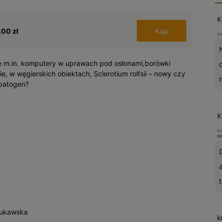
K
.00 zł
Kup
o
 m.in. komputery w uprawach pod osłonami,borówki
ie, w węgierskich obiektach, Sclerotium rolfsii – nowy czy
 patogen?
K
o
o
t
Łukawska
k