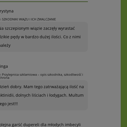
rystyna
n
SZKODNIKI WIĄZU I ICH ZWALCZANIE
Na szczepionym wiązie zaczęły wyrastać
dzikie pędy w bardzo dużej ilości. Co z nimi
należy
inga
n
Przylepnica szklarniowa – opis szkodnika, szkodliwość i
chrona
Dzień dobry. Mam tego zatrważającą ilość na
aktinidii, dolnych liściach i łodygach. Multum
ego jest!!!
olejna garść dupereli dla młodych imbecyli