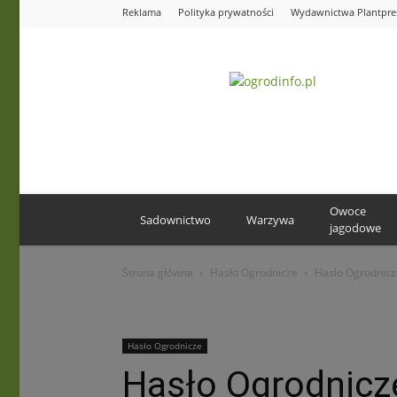
Reklama
Polityka prywatności
Wydawnictwa Plantpre
Ogrodinfo.pl
Owoce
Sadownictwo
Warzywa
jagodowe
Strona główna
Hasło Ogrodnicze
Hasło Ogrodnicz
Hasło Ogrodnicze
Hasło Ogrodnicz