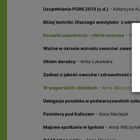
Uzupełnienie PORS 2013 (c.d.)
– Katarzyna K
Bliżej techniki: Dlaczego wentylator z odwr
Kosiarki sadownicze – oferta rynkowa
– Anna
Ważne w okresie wzrostu owoców: nawożeni
Okiem doradcy
– Anita Łukawska
Zadbać o jakość owoców i zdrowotność rośl
W węgierskich obiektach
– Anna Wilczyńska
Delegacja poselska w podwarszawskich szkl
Pomidory pod Kaliszem
– Anna Maciejuk
Majowe spotkanie w Igołomi
– Anna Wilczyńs