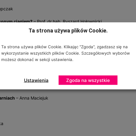
upczak
óconym ciągiem?
– Prof. dr hab. Ryszard Hołownicki
Ta strona używa plików Cookie.
 Wilczyńska
Ta strona używa plików Cookie. Klikając "Zgoda", zgadzasz się na
e oraz ochrona sadów
– Dorota Łabanowska-Bury
wykorzystanie wszystkich plików Cookie. Szczegółowych wyborów
możesz dokonać w sekcji ustawienia.
in
– Anna Maciejuk
Ustawienia
Zgoda na wszystkie
arniach
– Anna Maciejuk
ka