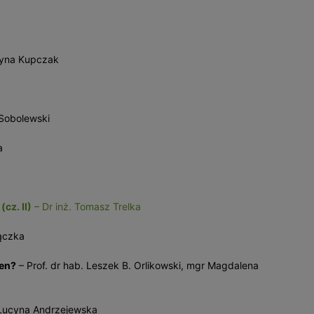
zyna Kupczak
Sobolewski
a
cz. II)
– Dr inż. Tomasz Trelka
ączka
gen?
– Prof. dr hab. Leszek B. Orlikowski, mgr Magdalena
Lucyna Andrzejewska