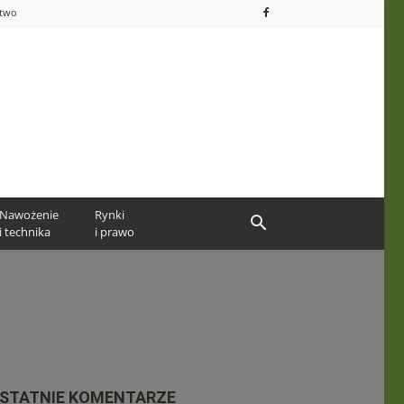
ctwo
Nawożenie
Rynki
i technika
i prawo
STATNIE KOMENTARZE