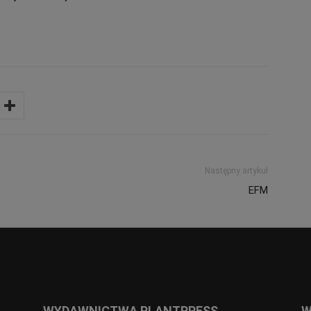
Następny artykuł
EFM
WYDAWNICTWA PLANTPRESS
W