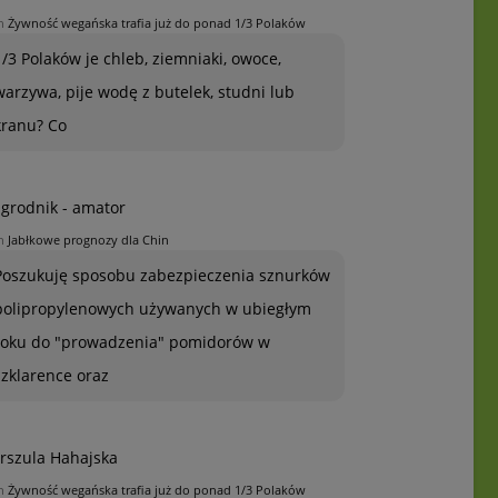
n
Żywność wegańska trafia już do ponad 1/3 Polaków
1/3 Polaków je chleb, ziemniaki, owoce,
warzywa, pije wodę z butelek, studni lub
kranu? Co
grodnik - amator
n
Jabłkowe prognozy dla Chin
Poszukuję sposobu zabezpieczenia sznurków
polipropylenowych używanych w ubiegłym
roku do "prowadzenia" pomidorów w
szklarence oraz
rszula Hahajska
n
Żywność wegańska trafia już do ponad 1/3 Polaków