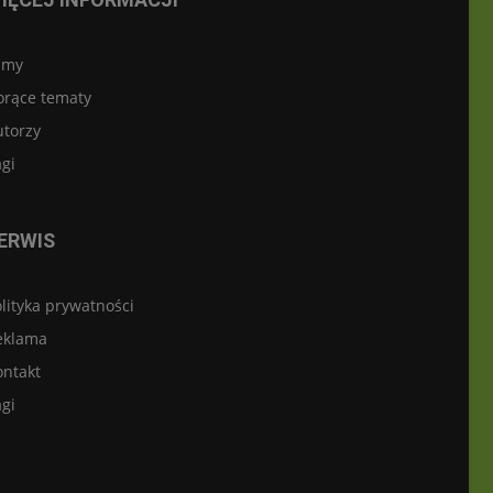
lmy
orące tematy
utorzy
gi
ERWIS
lityka prywatności
eklama
ontakt
gi