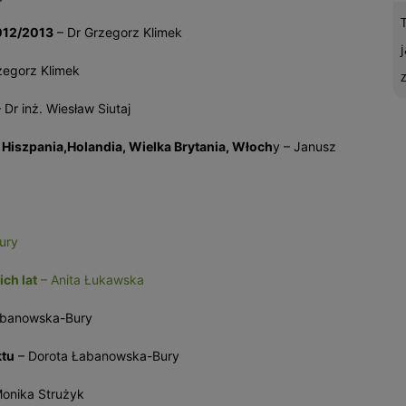
012/2013
– Dr Grzegorz Klimek
zegorz Klimek
 Dr inż. Wiesław Siutaj
Hiszpania,Holandia, Wielka Brytania, Włoch
y – Janusz
ury
ch lat
– Anita Łukawska
abanowska-Bury
ktu
– Dorota Łabanowska-Bury
onika Strużyk