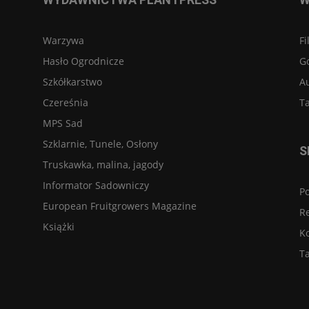
Warzywa
Fi
Hasło Ogrodnicze
G
Szkółkarstwo
A
Czereśnia
Ta
MPS Sad
Szklarnie, Tunele, Osłony
S
Truskawka, malina, jagody
Informator Sadowniczy
Po
European Fruitgrowers Magazine
R
Książki
K
Ta