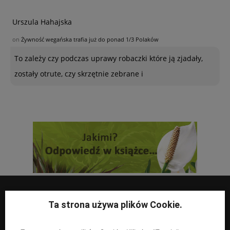
Urszula Hahajska
on
Żywność wegańska trafia już do ponad 1/3 Polaków
To zależy czy podczas uprawy robaczki które ją zjadały,
zostały otrute, czy skrzętnie zebrane i
Ta strona używa plików Cookie.
UPRAWY