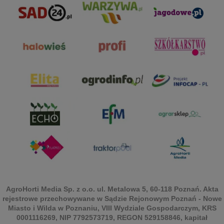
AgroHorti Media Sp. z o.o. ul. Metalowa 5, 60-118 Poznań. Akta
rejestrowe przechowywane w Sądzie Rejonowym Poznań - Nowe
Miasto i Wilda w Poznaniu, VIII Wydziale Gospodarczym, KRS
0001116269, NIP 7792573719, REGON 529158846, kapitał