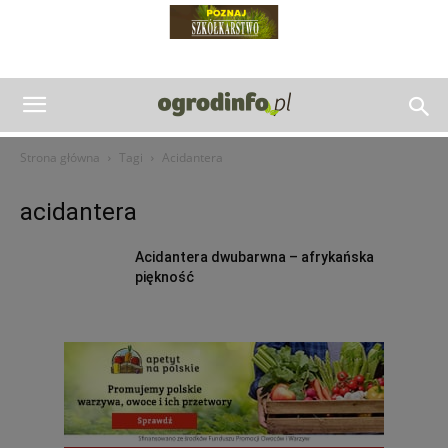
Strona główna
Tagi
Acidantera
acidantera
Acidantera dwubarwna – afrykańska
piękność