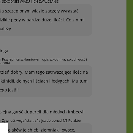
n
SZKODNIKI WIĄZU I ICH ZWALCZANIE
Na szczepionym wiązie zaczęły wyrastać
dzikie pędy w bardzo dużej ilości. Co z nimi
należy
inga
n
Przylepnica szklarniowa – opis szkodnika, szkodliwość i
chrona
Dzień dobry. Mam tego zatrważającą ilość na
aktinidii, dolnych liściach i łodygach. Multum
ego jest!!!
olejna garść dupereli dla młodych imbecyli
n
Żywność wegańska trafia już do ponad 1/3 Polaków
1/3 Polaków je chleb, ziemniaki, owoce,