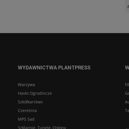
WYDAWNICTWA PLANTPRESS
W
Warzywa
Fi
Hasło Ogrodnicze
G
Szkółkarstwo
A
Czereśnia
Ta
MPS Sad
Szklarnie, Tunele, Osłony