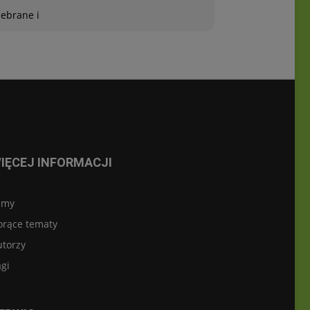
zebrane i
IĘCEJ INFORMACJI
lmy
orące tematy
utorzy
gi