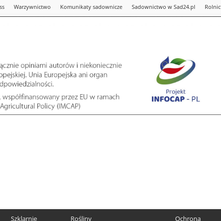
ss
Warzywnictwo
Komunikaty sadownicze
Sadownictwo w Sad24.pl
Rolni
Szklarnie
Rośliny
Ochrona