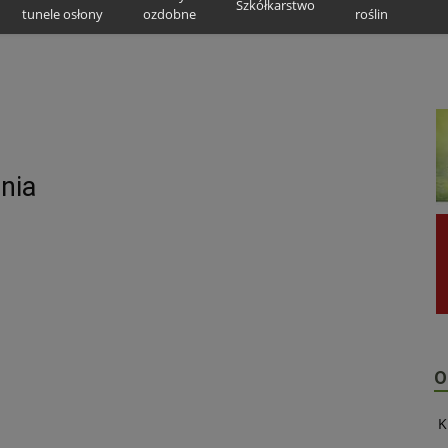
Szkółkarstwo
tunele osłony
ozdobne
roślin
nia
O
K