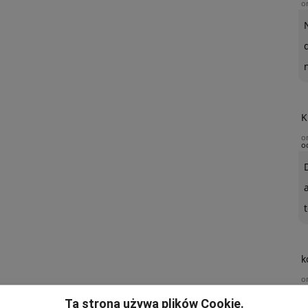
o
K
o
o
t
k
o
Ta strona używa plików Cookie.