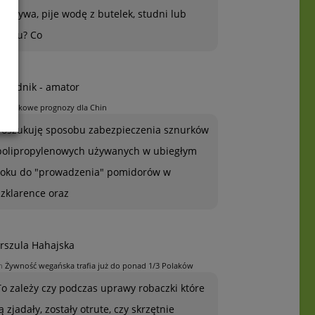
warzywa, pije wodę z butelek, studni lub
kranu? Co
grodnik - amator
n
Jabłkowe prognozy dla Chin
Poszukuję sposobu zabezpieczenia sznurków
polipropylenowych używanych w ubiegłym
roku do "prowadzenia" pomidorów w
szklarence oraz
rszula Hahajska
n
Żywność wegańska trafia już do ponad 1/3 Polaków
To zależy czy podczas uprawy robaczki które
ją zjadały, zostały otrute, czy skrzętnie