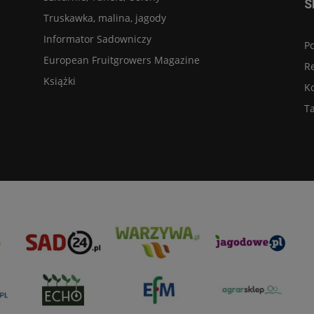
S
Truskawka, malina, jagody
Informator Sadowniczy
Po
European Fruitgrowers Magazine
R
Książki
K
Ta