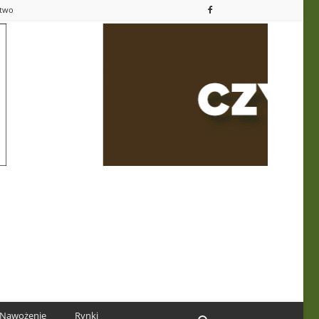
ctwo
Nawożenie
Rynki