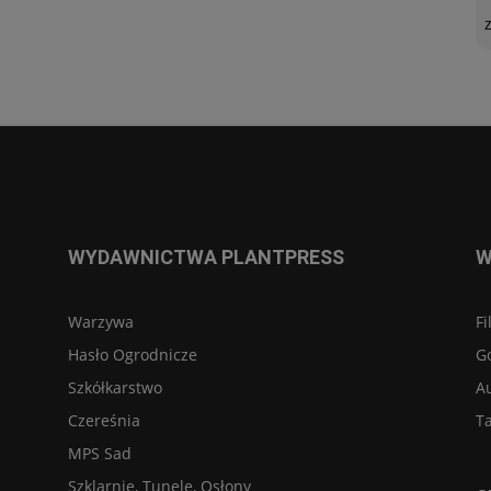
WYDAWNICTWA PLANTPRESS
W
Warzywa
Fi
Hasło Ogrodnicze
G
Szkółkarstwo
A
Czereśnia
Ta
MPS Sad
Szklarnie, Tunele, Osłony