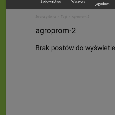
Sadownictwo
Warzywa
jagodowe
Strona główna
Tagi
Agroprom-2
agroprom-2
Brak postów do wyświetle