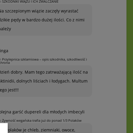
n
SZKODNIKI WIĄZU I ICH ZWALCZANIE
Na szczepionym wiązie zaczęły wyrastać
dzikie pędy w bardzo dużej ilości. Co z nimi
należy
inga
n
Przylepnica szklarniowa – opis szkodnika, szkodliwość i
chrona
Dzień dobry. Mam tego zatrważającą ilość na
aktinidii, dolnych liściach i łodygach. Multum
ego jest!!!
olejna garść dupereli dla młodych imbecyli
n
Żywność wegańska trafia już do ponad 1/3 Polaków
1/3 Polaków je chleb, ziemniaki, owoce,