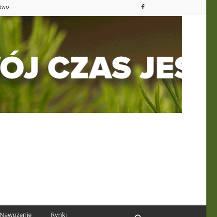
ctwo
Nawożenie
Rynki