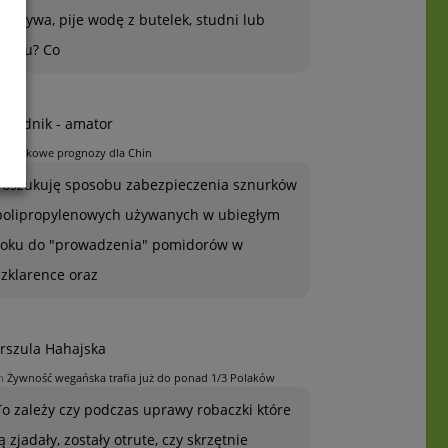
warzywa, pije wodę z butelek, studni lub
kranu? Co
grodnik - amator
n
Jabłkowe prognozy dla Chin
Poszukuję sposobu zabezpieczenia sznurków
polipropylenowych używanych w ubiegłym
roku do "prowadzenia" pomidorów w
szklarence oraz
rszula Hahajska
n
Żywność wegańska trafia już do ponad 1/3 Polaków
To zależy czy podczas uprawy robaczki które
ją zjadały, zostały otrute, czy skrzętnie