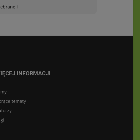
zebrane i
IĘCEJ INFORMACJI
lmy
orące tematy
utorzy
gi