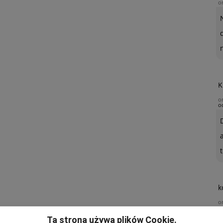
o
K
o
o
t
k
o
Ta strona używa plików Cookie.