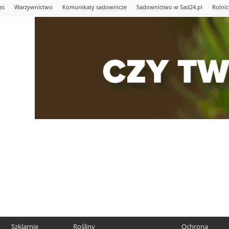
ss
Warzywnictwo
Komunikaty sadownicze
Sadownictwo w Sad24.pl
Rolni
Szklarnie
Rośliny
Ochrona