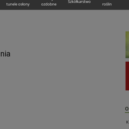
Szkółkarstwo
tunele osłony
ozdobne
roślin
nia
O
K