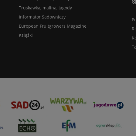
S
Truskawka, malina, jagody
Informator Sadowniczy
Po
European Fruitgrowers Magazine
R
Książki
K
Ta