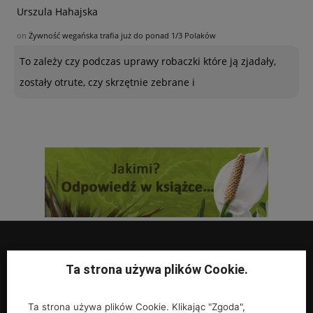
Urszula Hahajska
on
Żywność wegańska trafia już do ponad 1/3 Polaków
To zależy czy podczas uprawy robaczki które ją zjadały,
zostały otrute, czy skrzętnie zebrane i
Ta strona używa plików Cookie.
UPRAWY
Ta strona używa plików Cookie. Klikając "Zgoda",