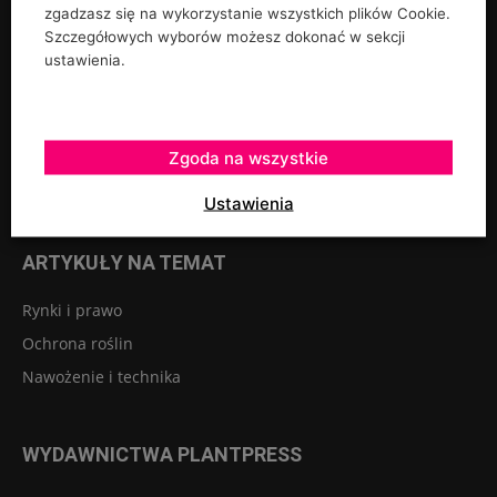
zgadzasz się na wykorzystanie wszystkich plików Cookie.
Rośliny ozdobne
Szczegółowych wyborów możesz dokonać w sekcji
Szkółkarstwo
ustawienia.
Warzywa
Sadownictwo
Szklarnie tunele osłony
Zgoda na wszystkie
Owoce jagodowe
Ustawienia
ARTYKUŁY NA TEMAT
Rynki i prawo
Ochrona roślin
Nawożenie i technika
WYDAWNICTWA PLANTPRESS