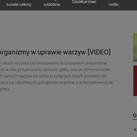
Szkółkarstwo
tunele osłony
ozdobne
roślin
rganizmy w uprawie warzyw [VIDEO]
h latach wzrasta zainteresowanie stosowaniem preparatów
ch w celu przywracaniu żyzności gleby oraz w ochronie roślin.
h samych warzyw po sobie w kolejnych latach prowadzi do
nia się szkodliwych patogenów w glebie, a w konsekwencji do
gleby.
O
K