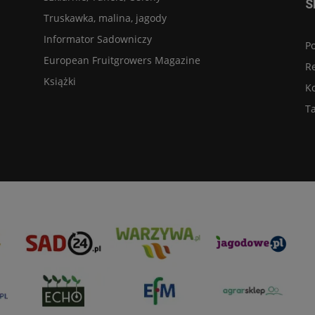
S
Truskawka, malina, jagody
Informator Sadowniczy
Po
European Fruitgrowers Magazine
R
Książki
K
Ta