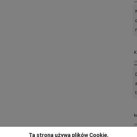
o
K
o
o
t
k
o
Ta strona używa plików Cookie.