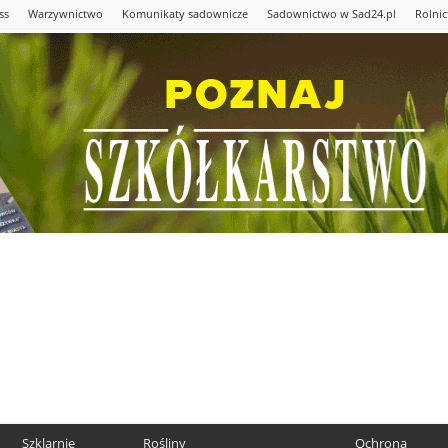
ss
Warzywnictwo
Komunikaty sadownicze
Sadownictwo w Sad24.pl
Rolni
Szklarnie
Rośliny
Ochrona