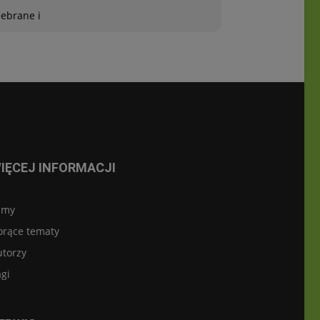
zebrane i
IĘCEJ INFORMACJI
lmy
orące tematy
utorzy
gi