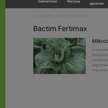
Sadownictwo
Warzywa
jagodowe
Strona główna
Tagi
Bactim Fertimax
Bactim Fertimax
Mikroo
W ostatnic
biologiczny
Uprawa tyc
nagromadza
zmęczenia 