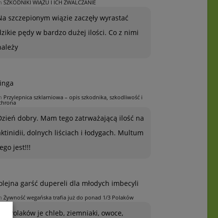
n
SZKODNIKI WIĄZU I ICH ZWALCZANIE
Na szczepionym wiązie zaczęły wyrastać
dzikie pędy w bardzo dużej ilości. Co z nimi
należy
inga
n
Przylepnica szklarniowa – opis szkodnika, szkodliwość i
chrona
Dzień dobry. Mam tego zatrważającą ilość na
aktinidii, dolnych liściach i łodygach. Multum
ego jest!!!
olejna garść dupereli dla młodych imbecyli
n
Żywność wegańska trafia już do ponad 1/3 Polaków
1/3 Polaków je chleb, ziemniaki, owoce,