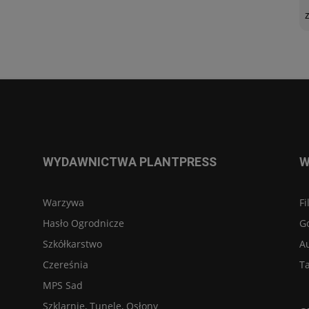
WYDAWNICTWA PLANTPRESS
W
Warzywa
Fi
Hasło Ogrodnicze
G
Szkółkarstwo
A
Czereśnia
Ta
MPS Sad
Szklarnie, Tunele, Osłony