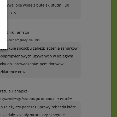
warzywa, pije wodę z butelek, studni lub
kranu? Co
grodnik - amator
n
Jabłkowe prognozy dla Chin
Poszukuję sposobu zabezpieczenia sznurków
polipropylenowych używanych w ubiegłym
roku do "prowadzenia" pomidorów w
szklarence oraz
rszula Hahajska
n
Żywność wegańska trafia już do ponad 1/3 Polaków
To zależy czy podczas uprawy robaczki które
ją zjadały, zostały otrute, czy skrzętnie