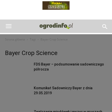
Strona główna
Tagi
Bayer Crop Science
Bayer Crop Science
FDS Bayer – podsumowanie sadowniczego
półrocza
Komunikat Sadowniczy Bayer z dnia
29.05.2019
Zwalczanie miodówek i mszyc w gruszach