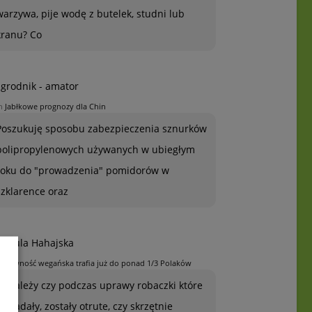
warzywa, pije wodę z butelek, studni lub
kranu? Co
grodnik - amator
n
Jabłkowe prognozy dla Chin
Poszukuję sposobu zabezpieczenia sznurków
polipropylenowych używanych w ubiegłym
roku do "prowadzenia" pomidorów w
szklarence oraz
rszula Hahajska
n
Żywność wegańska trafia już do ponad 1/3 Polaków
To zależy czy podczas uprawy robaczki które
ją zjadały, zostały otrute, czy skrzętnie