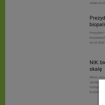
zwiększa 
Prezyd
biopal
Prezydent 
biopaliwac
że od 2020
NIK: b
skalę
Mimo zobow
upowszechn
transporci
budżet pań