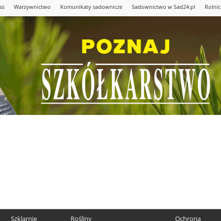
ss
Warzywnictwo
Komunikaty sadownicze
Sadownictwo w Sad24.pl
Rolni
Szklarnie
Rośliny
Ochrona