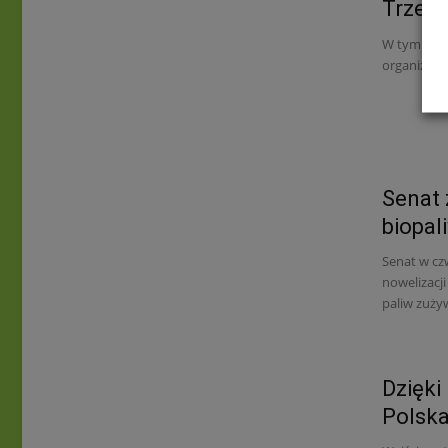
Trzeci
W tym roku
organizowa
Senat 
biopal
Senat w cz
nowelizacji
paliw zuży
Dzięki
Polska