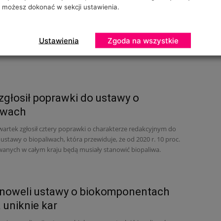
e Forum
możesz dokonać w sekcji ustawienia.
 odbędzie się już trzecia edycja Forum Biomasy, które
ne jest przez powermeetings.eu.
Ustawienia
Zgoda na wszystkie
zgłosił poprawki do ustawy o
iwach
wartek zgłosił cztery poprawki o charakterze redakcyjnym do
 ustawy o biopaliwach, która przewiduje, że od 2020 r. 10 proc.
wanych w całym kraju będą musiały stanowić biopaliwa.
 noweli ustawy o biokomponentach
 uniknie kar