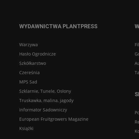
WYDAWNICTWA PLANTPRESS
W
Warzywa
Fi
Hasło Ogrodnicze
G
Szkółkarstwo
A
Czereśnia
Ta
MPS Sad
Szklarnie, Tunele, Osłony
S
Truskawka, malina, jagody
Informator Sadowniczy
Po
European Fruitgrowers Magazine
R
Książki
K