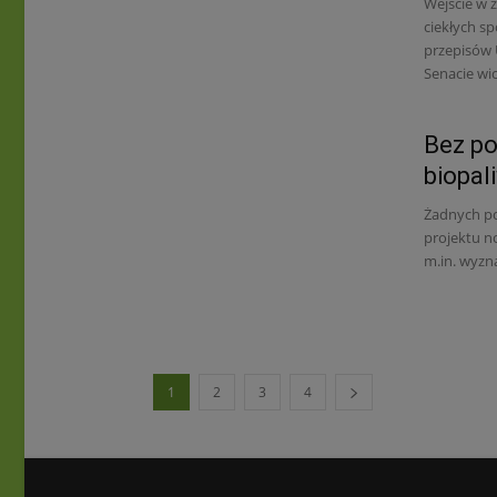
Wejście w 
ciekłych s
przepisów 
Senacie wic
Bez po
biopal
Żadnych po
projektu n
m.in. wyzna
1
2
3
4