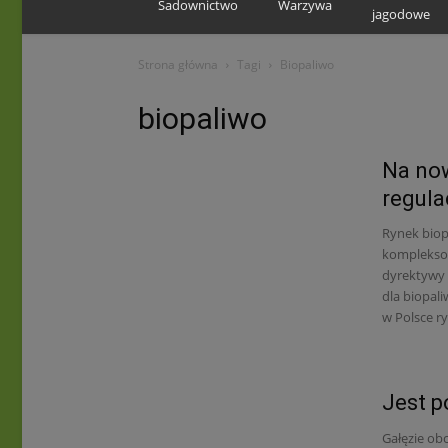
Sadownictwo
Warzywa
jagodowe
Strona główna
Tagi
Biopaliwo
biopaliwo
Na now
regula
Rynek biop
kompleksow
dyrektywy 
dla biopal
w Polsce ry
Jest p
Gałęzie ob