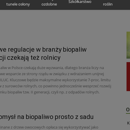
Szkółkarstwo
tunele osłony
ozdobne
roślin
e regulacje w branży biopaliw
cji czekają też rolnicy
aliw w Polsce czekają duże wyzwania, dlatego branża liczy na
e wsparcie ze strony rządu w związku z wdrażaniem unijnej
ILUC. Kluczowe będzie maksymalne wykorzystanie 7-proc. limitu
iw z surowców rolnych, co powinno jednocześnie wesprzeć rozwój
nku biopaliw tzw. II generacji, czyli np. z odpadów rolnych.
O
omysł na biopaliwo prosto z sadu
K
cinane z drzew owocowych opłaca się wykorzystywać jako