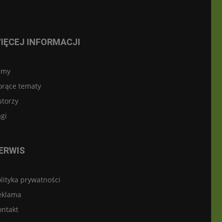
IĘCEJ INFORMACJI
lmy
orące tematy
utorzy
gi
ERWIS
lityka prywatności
eklama
ontakt