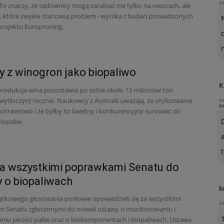
o
 To znaczy, że sadownicy mogą zarabiać nie tylko na owocach, ale
, które zwykle stanowią problem - wynika z badań prowadzonych
rojektu Europruning.
 z winogron jako biopaliwo
K
rodukcja wina pozostawia po sobie około 13 milionów ton
ytłoczyn) rocznie. Naukowcy z Australii uważają, że utylizowanie
o
o
notrawstwo i że byłby to świetny i konkurencyjny surowiec do
iopaliw.
t
a wszystkimi poprawkami Senatu do
 o biopaliwach
k
ątkowego głosowania posłowie opowiedzieli się za wszystkimi
o
 Senatu zgłoszonymi do noweli ustawy o monitorowaniu i
niu jakości paliw oraz o biokomponentach i biopaliwach. Ustawa