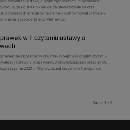
życie nowelizacji ustawy o biokomponentach i biopaliwach
powoduje, że Polska uniknie kar za niewdrożenie na czas
UE dotyczących energii odnawialnej - poinformował w środę w
eminister gospodarki Jerzy Pietrewicz.
prawek w II czytaniu ustawy o
iwach
prawek nie zgłoszono w czwartek w Sejmie w drugim czytaniu
owelizacji ustawy o biopaliwach, wprowadzającego przepisy UE i
czającego na 2020 r. 10-proc. udział biopaliw w transporcie.
Strona 1 z 4