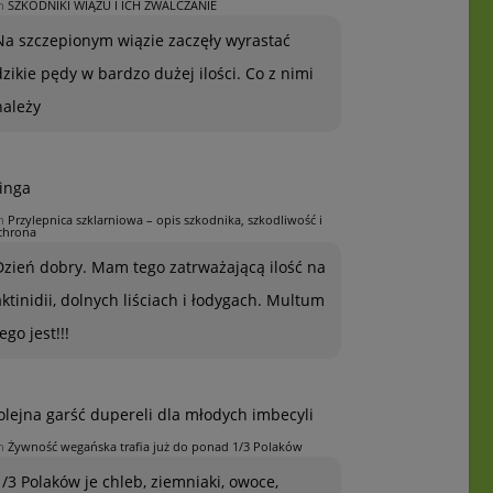
n
SZKODNIKI WIĄZU I ICH ZWALCZANIE
Na szczepionym wiązie zaczęły wyrastać
dzikie pędy w bardzo dużej ilości. Co z nimi
należy
inga
n
Przylepnica szklarniowa – opis szkodnika, szkodliwość i
chrona
Dzień dobry. Mam tego zatrważającą ilość na
aktinidii, dolnych liściach i łodygach. Multum
ego jest!!!
olejna garść dupereli dla młodych imbecyli
n
Żywność wegańska trafia już do ponad 1/3 Polaków
1/3 Polaków je chleb, ziemniaki, owoce,