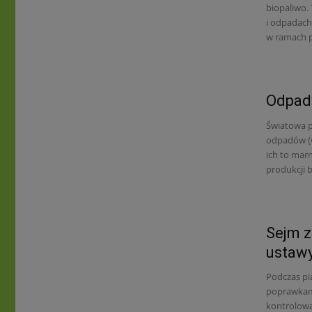
biopaliwo.
i odpadach
w ramach p
Odpady
Światowa p
odpadów (w
ich to mar
produkcji b
Sejm z
ustawy
Podczas pi
poprawkami
kontrolowa