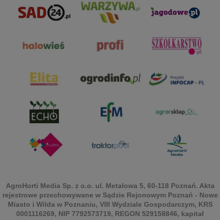
AgroHorti Media Sp. z o.o. ul. Metalowa 5, 60-118 Poznań. Akta
rejestrowe przechowywane w Sądzie Rejonowym Poznań - Nowe
Miasto i Wilda w Poznaniu, VIII Wydziale Gospodarczym, KRS
0001116269, NIP 7792573719, REGON 529158846, kapitał