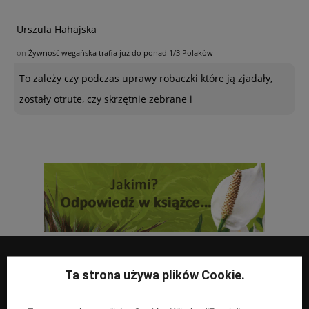
Urszula Hahajska
on
Żywność wegańska trafia już do ponad 1/3 Polaków
To zależy czy podczas uprawy robaczki które ją zjadały,
zostały otrute, czy skrzętnie zebrane i
Ta strona używa plików Cookie.
UPRAWY