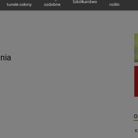
Szkółkarstwo
tunele osłony
ozdobne
roślin
nia
O
K