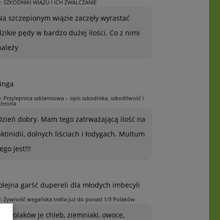
n
SZKODNIKI WIĄZU I ICH ZWALCZANIE
Na szczepionym wiązie zaczęły wyrastać
dzikie pędy w bardzo dużej ilości. Co z nimi
należy
inga
n
Przylepnica szklarniowa – opis szkodnika, szkodliwość i
chrona
Dzień dobry. Mam tego zatrważającą ilość na
aktinidii, dolnych liściach i łodygach. Multum
ego jest!!!
olejna garść dupereli dla młodych imbecyli
n
Żywność wegańska trafia już do ponad 1/3 Polaków
1/3 Polaków je chleb, ziemniaki, owoce,