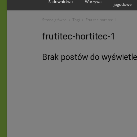
Sadownictwo
Warzywa
jagodowe
Strona główna
Tagi
Frutitec-hortitec-1
frutitec-hortitec-1
Brak postów do wyświetle