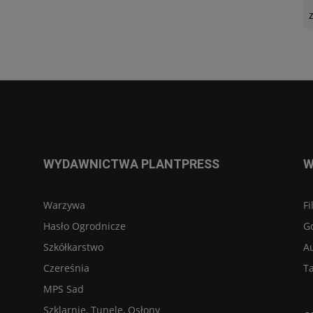
WYDAWNICTWA PLANTPRESS
W
Warzywa
Fi
Hasło Ogrodnicze
G
Szkółkarstwo
A
Czereśnia
Ta
MPS Sad
Szklarnie, Tunele, Osłony