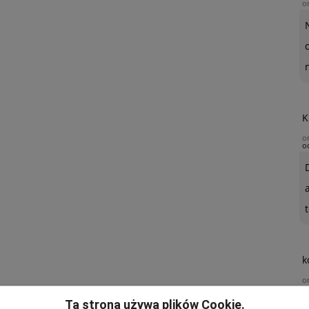
o
K
o
o
t
k
o
Ta strona używa plików Cookie.