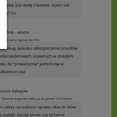
warzywa, pije wodę z butelek, studni lub
kranu? Co
grodnik - amator
n
Jabłkowe prognozy dla Chin
Poszukuję sposobu zabezpieczenia sznurków
polipropylenowych używanych w ubiegłym
roku do "prowadzenia" pomidorów w
szklarence oraz
rszula Hahajska
n
Żywność wegańska trafia już do ponad 1/3 Polaków
To zależy czy podczas uprawy robaczki które
ją zjadały, zostały otrute, czy skrzętnie