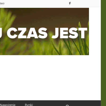
ctwo
Nawożenie
Rynki