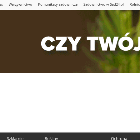
ss
Warzywnictwo
Komunikaty sadownicze
Sadownictwo w Sad24.pl
Rolni
Szklarnie
Rośliny
Ochrona