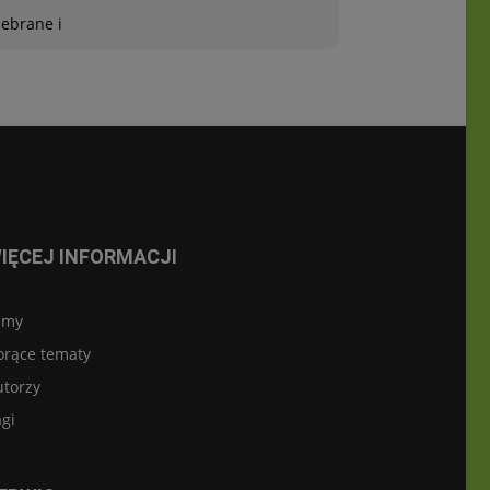
zebrane i
IĘCEJ INFORMACJI
lmy
orące tematy
utorzy
gi