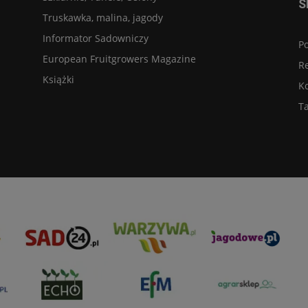
S
Truskawka, malina, jagody
Informator Sadowniczy
Po
European Fruitgrowers Magazine
R
Książki
K
Ta