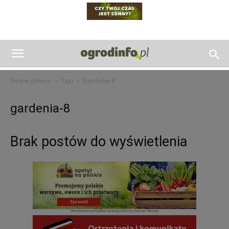
Strona główna
Tagi
Gardenia-8
gardenia-8
Brak postów do wyświetlenia