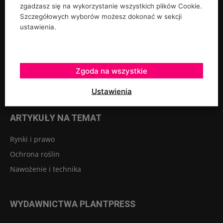
zgadzasz się na wykorzystanie wszystkich plików Cookie.
Rośliny ozdobne
Szczegółowych wyborów możesz dokonać w sekcji
Szkółkarstwo
ustawienia.
Warzywa
Sadownictwo
Szklarnie tunele osłony
Zgoda na wszystkie
Owoce jagodowe
Ustawienia
ARTYKUŁY NA TEMAT
Rynki i prawo
Ochrona roślin
Nawożenie i technika
WYDAWNICTWA PLANTPRESS