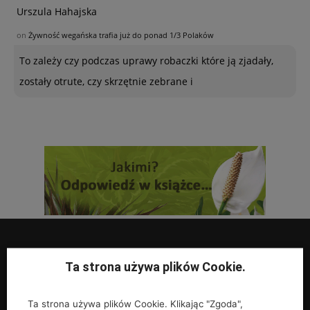
Urszula Hahajska
on
Żywność wegańska trafia już do ponad 1/3 Polaków
To zależy czy podczas uprawy robaczki które ją zjadały,
zostały otrute, czy skrzętnie zebrane i
Ta strona używa plików Cookie.
UPRAWY
Ta strona używa plików Cookie. Klikając "Zgoda",