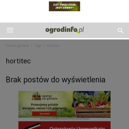
Strona główna
Tagi
Hortitec
hortitec
Brak postów do wyświetlenia