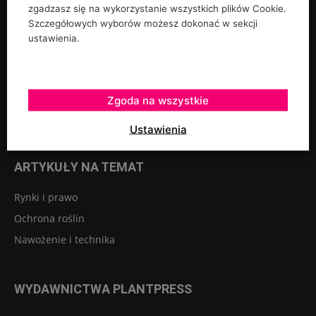
zgadzasz się na wykorzystanie wszystkich plików Cookie.
Rośliny ozdobne
Szczegółowych wyborów możesz dokonać w sekcji
Szkółkarstwo
ustawienia.
Warzywa
Sadownictwo
Szklarnie tunele osłony
Zgoda na wszystkie
Owoce jagodowe
Ustawienia
ARTYKUŁY NA TEMAT
Rynki i prawo
Ochrona roślin
Nawożenie i technika
WYDAWNICTWA PLANTPRESS