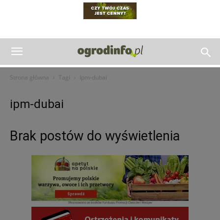
Strona główna
Tagi
Ipm-dubai
ipm-dubai
Brak postów do wyświetlenia