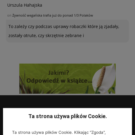
Urszula Hahajska
on
Żywność wegańska trafia już do ponad 1/3 Polaków
To zależy czy podczas uprawy robaczki które ją zjadały,
zostały otrute, czy skrzętnie zebrane i
Ta strona używa plików Cookie.
UPRAWY
Ta strona używa plików Cookie. Klikając "Zgoda",