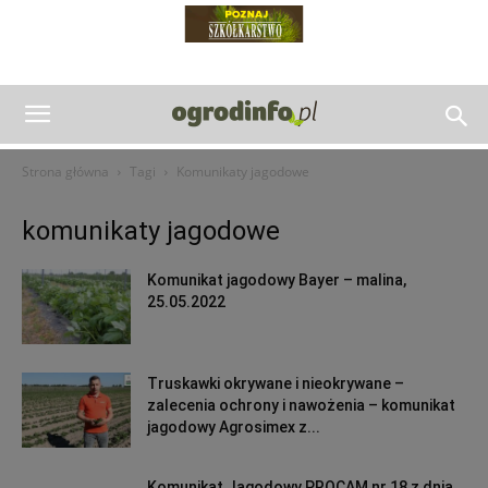
Strona główna
Tagi
Komunikaty jagodowe
komunikaty jagodowe
Komunikat jagodowy Bayer – malina,
25.05.2022
Truskawki okrywane i nieokrywane –
zalecenia ochrony i nawożenia – komunikat
jagodowy Agrosimex z...
Komunikat Jagodowy PROCAM nr 18 z dnia