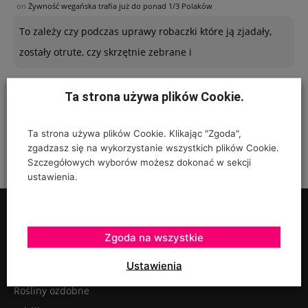
on
Żywność wegańska trafia już do ponad 1/3 Polaków
To zależy czy podczas uprawy robaczki które ją zjadały,
zostały otrute, czy skrzętnie zebrane i
Ta strona używa plików Cookie.
Ta strona używa plików Cookie. Klikając "Zgoda",
zgadzasz się na wykorzystanie wszystkich plików Cookie.
Szczegółowych wyborów możesz dokonać w sekcji
ustawienia.
Zgoda na wszystkie
UPRAWY
Ustawienia
Rośliny ozdobne