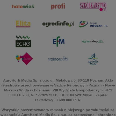
AgroHorti Media Sp. z o.o. ul. Metalowa 5, 60-118 Poznań. Akta
rejestrowe przechowywane w Sądzie Rejonowym Poznań - Nowe
Miasto i Wilda w Poznaniu, VIII Wydziale Gospodarczym, KRS
0001116269, NIP 7792573719, REGON 529158846, kapitał
zakładowy: 3.608.000 PLN.
Wszystkie prezentowane w ramach niniejszego portalu treści są
własnością AgroHorti Media Sp. z o.o, są zastrzeżone i chronione