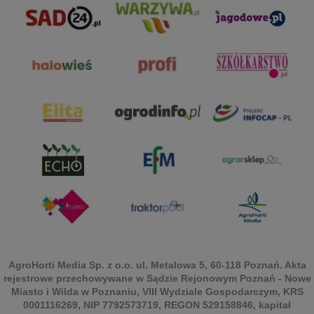
AgroHorti Media Sp. z o.o. ul. Metalowa 5, 60-118 Poznań. Akta
rejestrowe przechowywane w Sądzie Rejonowym Poznań - Nowe
Miasto i Wilda w Poznaniu, VIII Wydziale Gospodarczym, KRS
0001116269, NIP 7792573719, REGON 529158846, kapitał