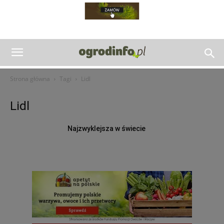
Strona główna
Tagi
Lidl
Lidl
Najzwyklejsza w świecie