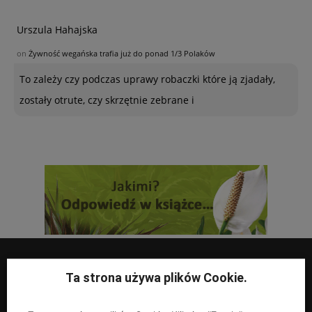
Urszula Hahajska
on
Żywność wegańska trafia już do ponad 1/3 Polaków
To zależy czy podczas uprawy robaczki które ją zjadały,
zostały otrute, czy skrzętnie zebrane i
Ta strona używa plików Cookie.
UPRAWY