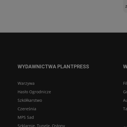
WYDAWNICTWA PLANTPRESS
W
Warzywa
Fi
Hasło Ogrodnicze
G
Szkółkarstwo
A
Czereśnia
Ta
MPS Sad
Szklarnie, Tunele, Osłony