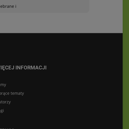
zebrane i
IĘCEJ INFORMACJI
lmy
orące tematy
utorzy
gi