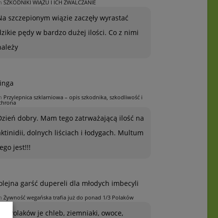
n
SZKODNIKI WIĄZU I ICH ZWALCZANIE
Na szczepionym wiązie zaczęły wyrastać
dzikie pędy w bardzo dużej ilości. Co z nimi
należy
inga
n
Przylepnica szklarniowa – opis szkodnika, szkodliwość i
chrona
Dzień dobry. Mam tego zatrważającą ilość na
aktinidii, dolnych liściach i łodygach. Multum
ego jest!!!
olejna garść dupereli dla młodych imbecyli
n
Żywność wegańska trafia już do ponad 1/3 Polaków
1/3 Polaków je chleb, ziemniaki, owoce,