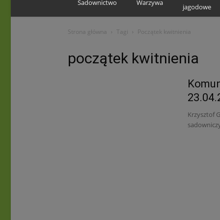
Sadownictwo
Warzywa
jagodowe
Strona główna
Tagi
Początek kwitnienia
początek kwitnienia
Komun
23.04.
Krzysztof 
sadownicz