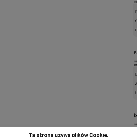
o
K
o
o
t
k
o
Ta strona używa plików Cookie.