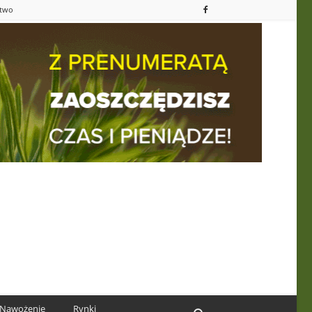
ctwo
Nawożenie
Rynki