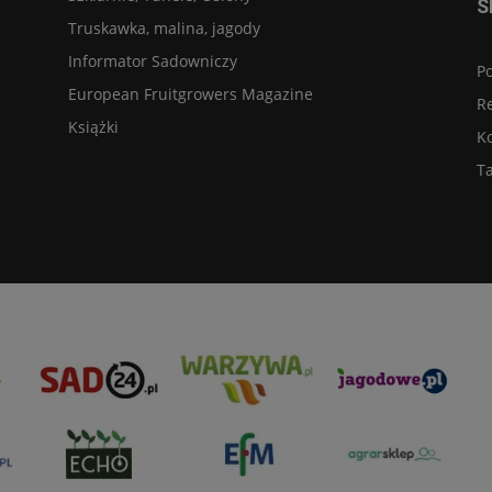
S
Truskawka, malina, jagody
Informator Sadowniczy
Po
European Fruitgrowers Magazine
R
Książki
K
Ta