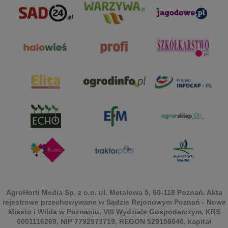
AgroHorti Media Sp. z o.o. ul. Metalowa 5, 60-118 Poznań. Akta
rejestrowe przechowywane w Sądzie Rejonowym Poznań - Nowe
Miasto i Wilda w Poznaniu, VIII Wydziale Gospodarczym, KRS
0001116269, NIP 7792573719, REGON 529158846, kapitał