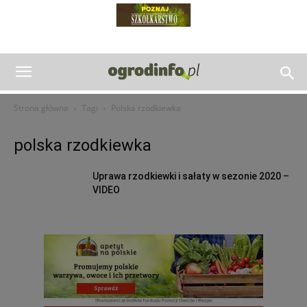
Strona główna
Tagi
Polska rzodkiewka
polska rzodkiewka
Uprawa rzodkiewki i sałaty w sezonie 2020 –
VIDEO