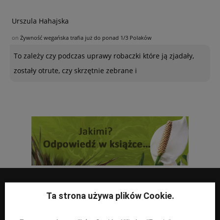
Urszula Hahajska
on
Żywność wegańska trafia już do ponad 1/3 Polaków
To zależy czy podczas uprawy robaczki które ją zjadały,
zostały otrute, czy skrzętnie zebrane i
Ta strona używa plików Cookie.
UPRAWY