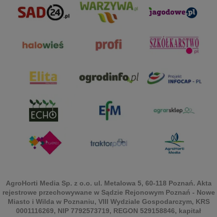
AgroHorti Media Sp. z o.o. ul. Metalowa 5, 60-118 Poznań. Akta
rejestrowe przechowywane w Sądzie Rejonowym Poznań - Nowe
Miasto i Wilda w Poznaniu, VIII Wydziale Gospodarczym, KRS
0001116269, NIP 7792573719, REGON 529158846, kapitał