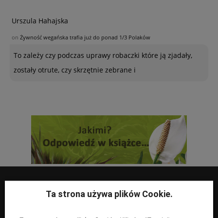
Urszula Hahajska
on
Żywność wegańska trafia już do ponad 1/3 Polaków
To zależy czy podczas uprawy robaczki które ją zjadały,
zostały otrute, czy skrzętnie zebrane i
Ta strona używa plików Cookie.
UPRAWY