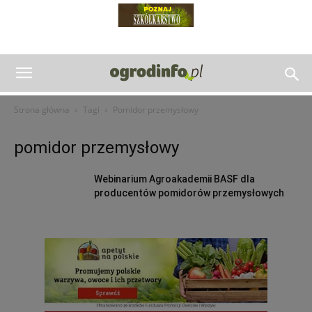
Strona główna
Tagi
Pomidor przemysłowy
pomidor przemysłowy
Webinarium Agroakademii BASF dla
producentów pomidorów przemysłowych